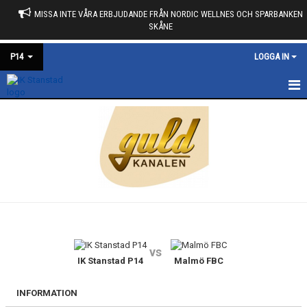
MISSA INTE VÅRA ERBJUDANDE FRÅN NORDIC WELLNES OCH SPARBANKEN
SKÅNE
P14
LOGGA IN
HEM
NYHETER
KALENDER
TRUPPEN
KONTAKT
vs
IK Stanstad P14
Malmö FBC
INFORMATION