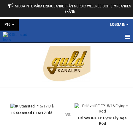
MISSA INTE VÅRA ERBJUDANDE FRÅN NORDIC WELLNES OCH SPARBANKEN
SKÅNE
P16
LOGGA IN
HEM
KONTAKT
NYHETER
KALENDER
TRUPPEN
IK Stanstad P16/17 Blå
vs
Eslövs IBF FP15/16 Flyinge
Röd