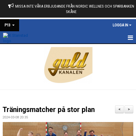
MISSA INTE VÅRA ERBJUDANDE FRÅN NORDIC WELLNES OCH SPARBANKEN
SKÅNE
P13
LOGGA IN
HEM
NYHETER
KALENDER
MATCHER
TRUPPEN
Träningsmatcher på stor plan
<
>
BILDGALLERI
2024-03-08 20:35
DOKUMENT