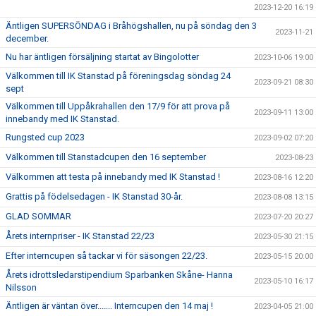
2023-12-20 16:19
Äntligen SUPERSÖNDAG i Bråhögshallen, nu på söndag den 3
2023-11-21
december.
Nu har äntligen försäljning startat av Bingolotter
2023-10-06 19:00
Välkommen till IK Stanstad på föreningsdag söndag 24
2023-09-21 08:30
sept
Välkommen till Uppåkrahallen den 17/9 för att prova på
2023-09-11 13:00
innebandy med IK Stanstad.
Rungsted cup 2023
2023-09-02 07:20
Välkommen till Stanstadcupen den 16 september
2023-08-23
Välkommen att testa på innebandy med IK Stanstad !
2023-08-16 12:20
Grattis på födelsedagen - IK Stanstad 30-år.
2023-08-08 13:15
GLAD SOMMAR
2023-07-20 20:27
Årets internpriser - IK Stanstad 22/23
2023-05-30 21:15
Efter interncupen så tackar vi för säsongen 22/23.
2023-05-15 20:00
Årets idrottsledarstipendium Sparbanken Skåne- Hanna
2023-05-10 16:17
Nilsson
Äntligen är väntan över....... Interncupen den 14 maj !
2023-04-05 21:00