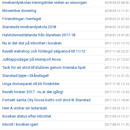
Innebandyskolan träningstider resten av säsongen
2018-03-23 08:26
Movember donering
2018-03-12 11:41
Förändringar i herrlaget
2018-02-21 07:43
Stanstads Innebandyskola 2018
2018-01-15 07:49
Halvtidsmeddelande från Styrelsen 2017-18
2018-01-13 07:00
Nu är det slut på inbrotten i kiosken
2017-12-07 12:15
Ravelli webshop och förlängd säljperiod till 11/12
2017-11-30 22:31
Julklappsdagar på Intersport Nova.
2017-11-27 15:52
Tack för ert stöd till klubben genom Svenska Spel
2017-11-23 12:55
Stanstad-tjejer i Skånelaget!
2017-11-16 21:25
Unga domarparet vill bli förebilder
2017-11-09 12:14
Ravelli hösten 2017 - nu är det igång!
2017-11-01 15:43
Fortsätt samla City Gross kvitto och stöd IK Stanstad
2017-10-17 18:00
Herr A utökar sin ledarstab
2017-09-25 16:11
Kiosken status efter inbrottet
2017-09-13 13:37
Inbrott i kiosken igen!
2017-08-31 11:35