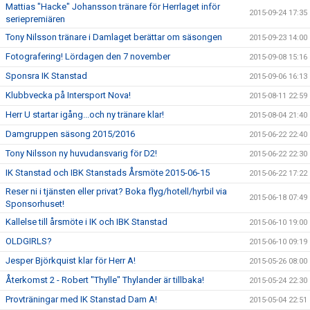
Mattias "Hacke" Johansson tränare för Herrlaget inför
2015-09-24 17:35
seriepremiären
Tony Nilsson tränare i Damlaget berättar om säsongen
2015-09-23 14:00
Fotografering! Lördagen den 7 november
2015-09-08 15:16
Sponsra IK Stanstad
2015-09-06 16:13
Klubbvecka på Intersport Nova!
2015-08-11 22:59
Herr U startar igång...och ny tränare klar!
2015-08-04 21:40
Damgruppen säsong 2015/2016
2015-06-22 22:40
Tony Nilsson ny huvudansvarig för D2!
2015-06-22 22:30
IK Stanstad och IBK Stanstads Årsmöte 2015-06-15
2015-06-22 17:22
Reser ni i tjänsten eller privat? Boka flyg/hotell/hyrbil via
2015-06-18 07:49
Sponsorhuset!
Kallelse till årsmöte i IK och IBK Stanstad
2015-06-10 19:00
OLDGIRLS?
2015-06-10 09:19
Jesper Björkquist klar för Herr A!
2015-05-26 08:00
Återkomst 2 - Robert "Thylle" Thylander är tillbaka!
2015-05-24 22:30
Provträningar med IK Stanstad Dam A!
2015-05-04 22:51