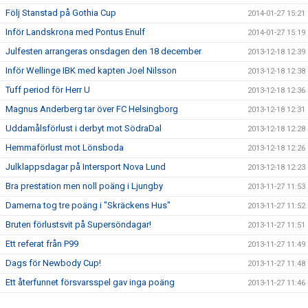
Följ Stanstad på Gothia Cup
2014-01-27 15:21
Inför Landskrona med Pontus Enulf
2014-01-27 15:19
Julfesten arrangeras onsdagen den 18 december
2013-12-18 12:39
Inför Wellinge IBK med kapten Joel Nilsson
2013-12-18 12:38
Tuff period för Herr U
2013-12-18 12:36
Magnus Anderberg tar över FC Helsingborg
2013-12-18 12:31
Uddamålsförlust i derbyt mot SödraDal
2013-12-18 12:28
Hemmaförlust mot Lönsboda
2013-12-18 12:26
Julklappsdagar på Intersport Nova Lund
2013-12-18 12:23
Bra prestation men noll poäng i Ljungby
2013-11-27 11:53
Damerna tog tre poäng i "Skräckens Hus"
2013-11-27 11:52
Bruten förlustsvit på Supersöndagar!
2013-11-27 11:51
Ett referat från P99
2013-11-27 11:49
Dags för Newbody Cup!
2013-11-27 11:48
Ett återfunnet försvarsspel gav inga poäng
2013-11-27 11:46
Seger och återvunnen serieledning!
2013-11-27 11:44