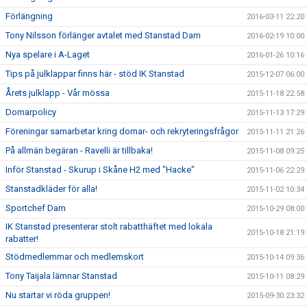
Förlängning
2016-03-11 22:20
Tony Nilsson förlänger avtalet med Stanstad Dam
2016-02-19 10:00
Nya spelare i A-Laget
2016-01-26 10:16
Tips på julklappar finns här - stöd IK Stanstad
2015-12-07 06:00
Årets julklapp - Vår mössa
2015-11-18 22:58
Domarpolicy
2015-11-13 17:29
Föreningar samarbetar kring domar- och rekryteringsfrågor
2015-11-11 21:26
På allmän begäran - Ravelli är tillbaka!
2015-11-08 09:25
Inför Stanstad - Skurup i Skåne H2 med "Hacke"
2015-11-06 22:29
Stanstadkläder för alla!
2015-11-02 10:34
Sportchef Dam
2015-10-29 08:00
IK Stanstad presenterar stolt rabatthäftet med lokala
2015-10-18 21:19
rabatter!
Stödmedlemmar och medlemskort
2015-10-14 09:36
Tony Taijala lämnar Stanstad
2015-10-11 08:29
Nu startar vi röda gruppen!
2015-09-30 23:32