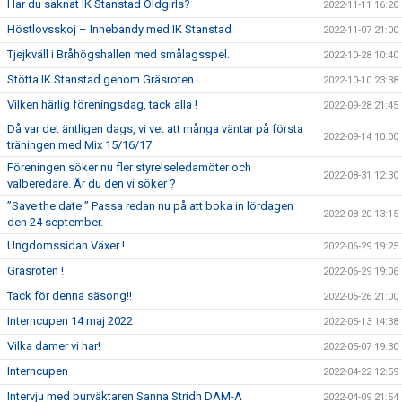
Har du saknat IK Stanstad Oldgirls?
2022-11-11 16:20
Höstlovsskoj – Innebandy med IK Stanstad
2022-11-07 21:00
Tjejkväll i Bråhögshallen med smålagsspel.
2022-10-28 10:40
Stötta IK Stanstad genom Gräsroten.
2022-10-10 23:38
Vilken härlig föreningsdag, tack alla !
2022-09-28 21:45
Då var det äntligen dags, vi vet att många väntar på första
2022-09-14 10:00
träningen med Mix 15/16/17
Föreningen söker nu fler styrelseledamöter och
2022-08-31 12:30
valberedare. Är du den vi söker ?
”Save the date ” Passa redan nu på att boka in lördagen
2022-08-20 13:15
den 24 september.
Ungdomssidan Växer !
2022-06-29 19:25
Gräsroten !
2022-06-29 19:06
Tack för denna säsong!!
2022-05-26 21:00
Interncupen 14 maj 2022
2022-05-13 14:38
Vilka damer vi har!
2022-05-07 19:30
Interncupen
2022-04-22 12:59
Intervju med burväktaren Sanna Stridh DAM-A
2022-04-09 21:54