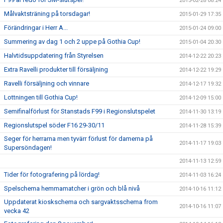
2015-02-28 08:24
Målvaktsträning på torsdagar!
2015-01-29 17:35
Förändringar i Herr A...
2015-01-24 09:00
Summering av dag 1 och 2 uppe på Gothia Cup!
2015-01-04 20:30
Halvtidsuppdatering från Styrelsen
2014-12-22 20:23
Extra Ravelli produkter till försäljning
2014-12-22 19:29
Ravelli försäljning och vinnare
2014-12-17 19:32
Lottningen till Gothia Cup!
2014-12-09 15:00
Semifinalförlust för Stanstads F99 i Regionslutspelet
2014-11-30 13:19
Regionslutspel söder F16 29-30/11
2014-11-28 15:39
Seger för herrarna men tyvärr förlust för damerna på
2014-11-17 19:03
Supersöndagen!
2014-11-13 12:59
Tider för fotografering på lördag!
2014-11-03 16:24
Spelschema hemmamatcher i grön och blå nivå
2014-10-16 11:12
Uppdaterat kioskschema och sargvaktsschema from
2014-10-16 11:07
vecka 42