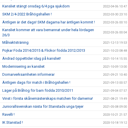
Kansliet stängt onsdag 6/4 pga sjukdom
2022-04-06 10:47
SKM 2/4-2022 Bråhögshallen !
2022-03-30 23:10
Äntligen är det dags! SKM dagarna har äntligen kommit !
2022-03-26 00:10
Kansliet kommer att vara bemannat under hela lördagen
2022-03-26 00:04
26/3
Målvaktsträning
2021-12-13 19:53
Pojkar Föda 2014/2015 & Flickor födda 2012/2013
2021-10-23 08:48
Ändrad öppettider idag på kansliet!
2021-10-14 15:55
Modernisering av kansliet
2021-10-09 13:00
Domarverksamheten informerar
2021-09-21 10:40
Äntligen dags för match i Bråhögshallen !
2021-09-13 00:57
Läger på Bråhög för barn födda 2010/2011
2021-09-04 07:57
Vinst i första skånemästerskaps matchen för damerna!
2021-08-21 19:49
Juniorallsvenskan nästa för Stanstads unga tjejer
2021-05-08 09:00
Ravelli !
2020-10-21 21:57
IK Stanstad !
2020-10-18 19:12