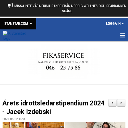
MISSA INTE VÅRA ERBJUDANDE FRÅN NORDIC WELLNES OCH SPARBANKEN
SKÅNE
STANSTAD.COM
LOGGA IN
START
KALENDER
NYHETER
MARKNAD
MEDLEMSKAP
Årets idrottsledarstipendium 2024
<
>
OM KLUBBEN
- Jacek Izdebski
2024-05-22 10:00
DUNROSS FÖRENING