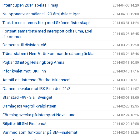
Interncupen 2014 spelas 1 maj!
2014-04-03 14:29
Nu öppnar vi anmälan till 20-årsjubileet igen!
2014-04-03 12:00
Tack för en intensiv helg med Skånemästerskap!
2014-03-31 14:24
Fortsatt samarbete med Intersport och Puma, Exel
2014-03-26 16:45
tillkommer
Damerna till division två!
2014-03-25 12:50
Tränarstaben i Herr A för kommande säsong är klar!
2014-03-24 15:46
Pojkar 03 intog Helsingborg Arena
2014-03-18 10:59
Inför kvalet mot IBK Finn
2014-03-13 17:16
Anmäl ditt intresse för idrottsklassen!
2014-03-13 16:31
Damerna kvalar mot IBK Finn den 21/3!
2014-03-12 11:57
Stanstad F99 - 3:a i Sverige!
2014-03-08 18:00
Damlagets väg till kvalplatsen
2014-02-28 12:35
Föreningsvecka på Intersport Nova Lund!
2014-02-24 16:26
Biljetter till SM-Finalerna!
2014-02-20 12:58
Var med som funktionär på SM-Finalerna!
2014-02-19 12:26