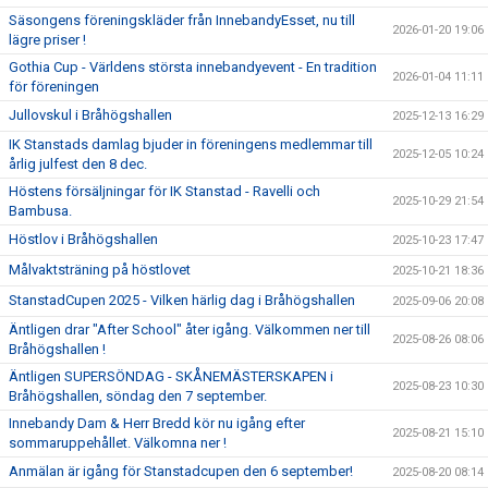
Säsongens föreningskläder från InnebandyEsset, nu till
2026-01-20 19:06
lägre priser !
Gothia Cup - Världens största innebandyevent - En tradition
2026-01-04 11:11
för föreningen
Jullovskul i Bråhögshallen
2025-12-13 16:29
IK Stanstads damlag bjuder in föreningens medlemmar till
2025-12-05 10:24
årlig julfest den 8 dec.
Höstens försäljningar för IK Stanstad - Ravelli och
2025-10-29 21:54
Bambusa.
Höstlov i Bråhögshallen
2025-10-23 17:47
Målvaktsträning på höstlovet
2025-10-21 18:36
StanstadCupen 2025 - Vilken härlig dag i Bråhögshallen
2025-09-06 20:08
Äntligen drar "After School" åter igång. Välkommen ner till
2025-08-26 08:06
Bråhögshallen !
Äntligen SUPERSÖNDAG - SKÅNEMÄSTERSKAPEN i
2025-08-23 10:30
Bråhögshallen, söndag den 7 september.
Innebandy Dam & Herr Bredd kör nu igång efter
2025-08-21 15:10
sommaruppehållet. Välkomna ner !
Anmälan är igång för Stanstadcupen den 6 september!
2025-08-20 08:14