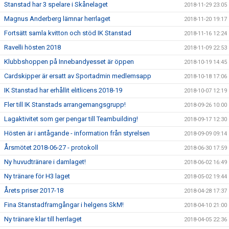
Stanstad har 3 spelare i Skånelaget
2018-11-29 23:05
Magnus Anderberg lämnar herrlaget
2018-11-20 19:17
Fortsätt samla kvitton och stöd IK Stanstad
2018-11-16 12:24
Ravelli hösten 2018
2018-11-09 22:53
Klubbshoppen på Innebandyesset är öppen
2018-10-19 14:45
Cardskipper är ersatt av Sportadmin medlemsapp
2018-10-18 17:06
IK Stanstad har erhållit elitlicens 2018-19
2018-10-07 12:19
Fler till IK Stanstads arrangemangsgrupp!
2018-09-26 10:00
Lagaktivitet som ger pengar till Teambuilding!
2018-09-17 12:30
Hösten är i antågande - information från styrelsen
2018-09-09 09:14
Årsmötet 2018-06-27 - protokoll
2018-06-30 17:59
Ny huvudtränare i damlaget!
2018-06-02 16:49
Ny tränare för H3 laget
2018-05-02 19:44
Årets priser 2017-18
2018-04-28 17:37
Fina Stanstadframgångar i helgens SkM!
2018-04-10 21:00
Ny tränare klar till herrlaget
2018-04-05 22:36