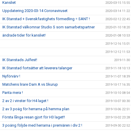
Kansliet
2020-03-15 15:55
Uppdatering 2020-03-14 Coronaviruset
2020-03-14 11:22
IK Stanstad + Svenskfastighets förmedling = SANT !
2020-02-12 22:45
IK Stanstad välkomnar Studio S som samarbetspartner
2020-01-10 18:20
ändrade tider för kansliet!
2020-01-08 10:53
2019-12-16 15:01
2019-12-12 11:53
IK Stanstads Julfest!
2019-11-30
IK Stanstad fortsätter att leverera talanger
2019-11-18 10:13
Nyförvärv !
2019-11-07 18:39
Matchens lirare Dam A vs Skurup
2019-10-17 16:35
Panta mera !
2019-10-10 08:54
2 av 2 i vinster för H4 laget !
2019-10-07 00:30
2 av 3 poäg för herrarna på hemma plan
2019-10-06 22:51
Första långa resan gjort för H3 laget!!
2019-10-02 23:28
3 poäng följde med herrarna i premiären i div 2 !
2019-09-30 22:52