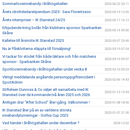
Sommarlovsinnebandy i Bråhögshallen
2025-06-22 20:11
Årets idrottsledarstipendium 2025 - Sara Florentzson
2025-05-19 12:05
Årets internpriser – IK Stanstad 24/25
2025-05-17 16:12
Erbjudande kring bolån från klubbens sponsor Sparbanken
2025-05-14 09:00
Skåne
Kallelse till årsmöte IK Stanstad 2025
2025-05-07 23:40
Nu är Påsklotterna släppta till försäljning!
2025-03-19 07:54
Vi tackar för stödet från både läktare och från matchens
2025-03-10 09:07
sponsor - Sparbanken Skåne
Sportlovsinnebandy i Bråhögshallen under vecka 8
2025-02-10 09:23
Viktigt meddelande angående personuppgiftsincident i
2025-02-06 14:43
SportAdmin
Stiftelsen Dunross & Co väljer att samarbeta med IK
2025-01-13 13:49
Stanstad över de kommande två åren 2025 och 2026
Äntligen drar "After School" åter igång. Välkommen !
2025-01-08 18:00
IK Stanstad åter på en av världens största
2025-01-07 21:30
innebandyturneringar - Gothia Cup 2025
Vad händer i Bråhögshallen under december ?
2024-12-02