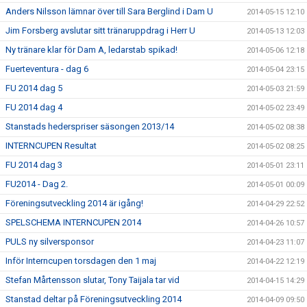
Anders Nilsson lämnar över till Sara Berglind i Dam U
2014-05-15 12:10
Jim Forsberg avslutar sitt tränaruppdrag i Herr U
2014-05-13 12:03
Ny tränare klar för Dam A, ledarstab spikad!
2014-05-06 12:18
Fuerteventura - dag 6
2014-05-04 23:15
FU 2014 dag 5
2014-05-03 21:59
FU 2014 dag 4
2014-05-02 23:49
Stanstads hederspriser säsongen 2013/14
2014-05-02 08:38
INTERNCUPEN Resultat
2014-05-02 08:25
FU 2014 dag 3
2014-05-01 23:11
FU2014 - Dag 2.
2014-05-01 00:09
Föreningsutveckling 2014 är igång!
2014-04-29 22:52
SPELSCHEMA INTERNCUPEN 2014
2014-04-26 10:57
PULS ny silversponsor
2014-04-23 11:07
Inför Interncupen torsdagen den 1 maj
2014-04-22 12:19
Stefan Mårtensson slutar, Tony Taijala tar vid
2014-04-15 14:29
Stanstad deltar på Föreningsutveckling 2014
2014-04-09 09:50