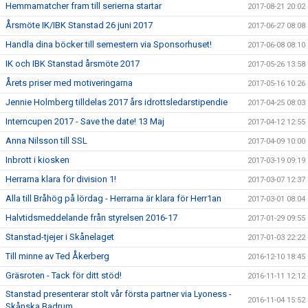
Hemmamatcher fram till serierna startar
2017-08-21 20:02
Årsmöte IK/IBK Stanstad 26 juni 2017
2017-06-27 08:08
Handla dina böcker till semestern via Sponsorhuset!
2017-06-08 08:10
IK och IBK Stanstad årsmöte 2017
2017-05-26 13:58
Årets priser med motiveringarna
2017-05-16 10:26
Jennie Holmberg tilldelas 2017 års idrottsledarstipendie
2017-04-25 08:03
Interncupen 2017 - Save the date! 13 Maj
2017-04-12 12:55
Anna Nilsson till SSL
2017-04-09 10:00
Inbrott i kiosken
2017-03-19 09:19
Herrarna klara för division 1!
2017-03-07 12:37
Alla till Bråhög på lördag - Herrarna är klara för Herr1an
2017-03-01 08:04
Halvtidsmeddelande från styrelsen 2016-17
2017-01-29 09:55
Stanstad-tjejer i Skånelaget
2017-01-03 22:22
Till minne av Ted Åkerberg
2016-12-10 18:45
Gräsroten - Tack för ditt stöd!
2016-11-11 12:12
Stanstad presenterar stolt vår första partner via Lyoness -
2016-11-04 15:52
Skånska Badrum