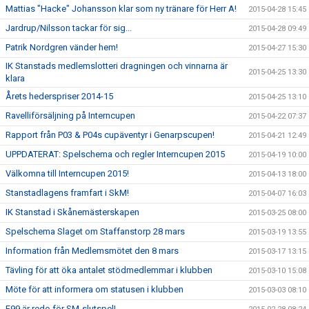
Mattias "Hacke" Johansson klar som ny tränare för Herr A!
2015-04-28 15:45
Jardrup/Nilsson tackar för sig...
2015-04-28 09:49
Patrik Nordgren vänder hem!
2015-04-27 15:30
IK Stanstads medlemslotteri dragningen och vinnarna är
2015-04-25 13:30
klara
Årets hederspriser 2014-15
2015-04-25 13:10
Ravelliförsäljning på Interncupen
2015-04-22 07:37
Rapport från P03 & P04s cupäventyr i Genarpscupen!
2015-04-21 12:49
UPPDATERAT: Spelschema och regler Interncupen 2015
2015-04-19 10:00
Välkomna till Interncupen 2015!
2015-04-13 18:00
Stanstadlagens framfart i SkM!
2015-04-07 16:03
IK Stanstad i Skånemästerskapen
2015-03-25 08:00
Spelschema Slaget om Staffanstorp 28 mars
2015-03-19 13:55
Information från Medlemsmötet den 8 mars
2015-03-17 13:15
Tävling för att öka antalet stödmedlemmar i klubben
2015-03-10 15:08
Möte för att informera om statusen i klubben
2015-03-03 08:10
F99 är redo för SM-slutspel!