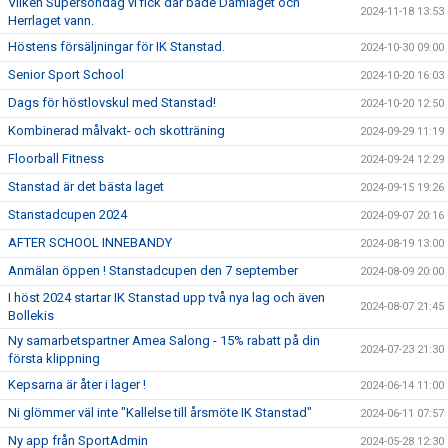
Vilken Supersöndag vi fick där både Damlaget och
2024-11-18 13:53
Herrlaget vann.
Höstens försäljningar för IK Stanstad.
2024-10-30 09:00
Senior Sport School
2024-10-20 16:03
Dags för höstlovskul med Stanstad!
2024-10-20 12:50
Kombinerad målvakt- och skotträning
2024-09-29 11:19
Floorball Fitness
2024-09-24 12:29
Stanstad är det bästa laget
2024-09-15 19:26
Stanstadcupen 2024
2024-09-07 20:16
AFTER SCHOOL INNEBANDY
2024-08-19 13:00
Anmälan öppen ! Stanstadcupen den 7 september
2024-08-09 20:00
I höst 2024 startar IK Stanstad upp två nya lag och även
2024-08-07 21:45
Bollekis
Ny samarbetspartner Amea Salong - 15% rabatt på din
2024-07-23 21:30
första klippning
Kepsarna är åter i lager !
2024-06-14 11:00
Ni glömmer väl inte "Kallelse till årsmöte IK Stanstad"
2024-06-11 07:57
Ny app från SportAdmin
2024-05-28 12:30