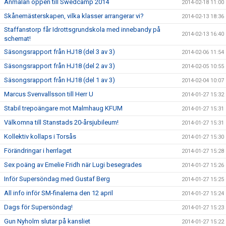
Anmälan öppen till Swedcamp 2014
2014-02-18 11:00
Skånemästerskapen, vilka klasser arrangerar vi?
2014-02-13 18:36
Staffanstorp får Idrottsgrundskola med innebandy på
2014-02-13 16:40
schemat!
Säsongsrapport från HJ18 (del 3 av 3)
2014-02-06 11:54
Säsongsrapport från HJ18 (del 2 av 3)
2014-02-05 10:55
Säsongsrapport från HJ18 (del 1 av 3)
2014-02-04 10:07
Marcus Svenvallsson till Herr U
2014-01-27 15:32
Stabil trepoängare mot Malmhaug KFUM
2014-01-27 15:31
Välkomna till Stanstads 20-årsjubileum!
2014-01-27 15:31
Kollektiv kollaps i Torsås
2014-01-27 15:30
Förändringar i herrlaget
2014-01-27 15:28
Sex poäng av Emelie Fridh när Lugi besegrades
2014-01-27 15:26
Inför Supersöndag med Gustaf Berg
2014-01-27 15:25
All info inför SM-finalerna den 12 april
2014-01-27 15:24
Dags för Supersöndag!
2014-01-27 15:23
Gun Nyholm slutar på kansliet
2014-01-27 15:22