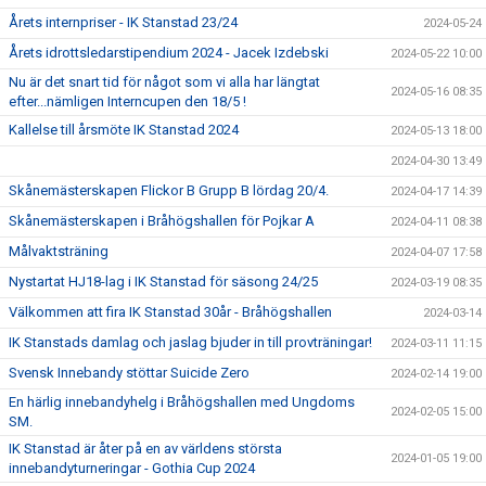
Årets internpriser - IK Stanstad 23/24
2024-05-24
Årets idrottsledarstipendium 2024 - Jacek Izdebski
2024-05-22 10:00
Nu är det snart tid för något som vi alla har längtat
2024-05-16 08:35
efter...nämligen Interncupen den 18/5 !
Kallelse till årsmöte IK Stanstad 2024
2024-05-13 18:00
2024-04-30 13:49
Skånemästerskapen Flickor B Grupp B lördag 20/4.
2024-04-17 14:39
Skånemästerskapen i Bråhögshallen för Pojkar A
2024-04-11 08:38
Målvaktsträning
2024-04-07 17:58
Nystartat HJ18-lag i IK Stanstad för säsong 24/25
2024-03-19 08:35
Välkommen att fira IK Stanstad 30år - Bråhögshallen
2024-03-14
IK Stanstads damlag och jaslag bjuder in till provträningar!
2024-03-11 11:15
Svensk Innebandy stöttar Suicide Zero
2024-02-14 19:00
En härlig innebandyhelg i Bråhögshallen med Ungdoms
2024-02-05 15:00
SM.
IK Stanstad är åter på en av världens största
2024-01-05 19:00
innebandyturneringar - Gothia Cup 2024