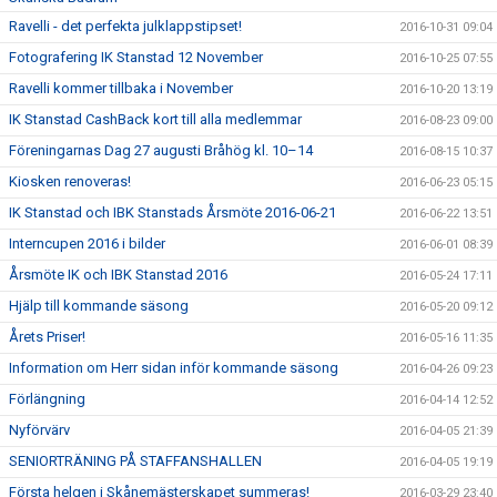
Ravelli - det perfekta julklappstipset!
2016-10-31 09:04
Fotografering IK Stanstad 12 November
2016-10-25 07:55
Ravelli kommer tillbaka i November
2016-10-20 13:19
IK Stanstad CashBack kort till alla medlemmar
2016-08-23 09:00
Föreningarnas Dag 27 augusti Bråhög kl. 10–14
2016-08-15 10:37
Kiosken renoveras!
2016-06-23 05:15
IK Stanstad och IBK Stanstads Årsmöte 2016-06-21
2016-06-22 13:51
Interncupen 2016 i bilder
2016-06-01 08:39
Årsmöte IK och IBK Stanstad 2016
2016-05-24 17:11
Hjälp till kommande säsong
2016-05-20 09:12
Årets Priser!
2016-05-16 11:35
Information om Herr sidan inför kommande säsong
2016-04-26 09:23
Förlängning
2016-04-14 12:52
Nyförvärv
2016-04-05 21:39
SENIORTRÄNING PÅ STAFFANSHALLEN
2016-04-05 19:19
Första helgen i Skånemästerskapet summeras!
2016-03-29 23:40