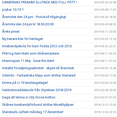
DAMERNAS PREMIÄR SLUTADE MED FULL POTT !
2019-09-29 20:58
pojkar 12/13 !!
2019-09-28 11:03
Årsmötet den 24 juni - Protokoll tillgängligt
2019-06-26 18:00
Årsmöte den 24 juni kl 18.30-20.00
2019-05-30 08:35
Årets priser
2019-05-11 23:06
Ny tränare klar för herrlaget
2019-05-05 15:18
Innebandyskola för barn födda 2012 och 2013
2019-04-25 22:21
P04 tog hem titeln som Skånemästare
2019-04-11 20:54
Interncupen 11 Maj - Save the date!
2019-04-11 07:54
Inställd försäljningsaktivitet - skjuts till årsmötet
2019-04-05 19:48
Odendo - Fantastiska klipp som stöttar Stanstad
2019-03-20 17:00
Emma på U-19 landslagsläger!
2019-03-03 22:00
Halvtidsmeddelande från Styrelsen 2018-2019
2019-02-08 20:00
Dags att lämna in City Gross kvitton
2019-02-07 07:05
Skånes Innebandyförbund stöttar Musikhjälpen
2018-12-10 15:00
Stanstads Julfest måndag 17 december!
2018-12-02 20:10