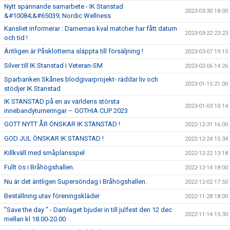
Nytt spännande samarbete - IK Stanstad
2023-03-30 18:00
&#10084;&#65039; Nordic Wellness
Kansliet informerar : Damernas kval matcher har fått datum
2023-03-22 23:23
och tid !
Äntligen är Påsklotterna släppta till försäljning !
2023-03-07 19:15
Silver till IK Stanstad i Veteran-SM
2023-02-06 14:26
Sparbanken Skånes blodgivarprojekt- räddar liv och
2023-01-15 21:00
stödjer IK Stanstad
IK STANSTAD på en av världens största
2023-01-03 10:14
innebandyturneringar – GOTHIA CUP 2023
GOTT NYTT ÅR ÖNSKAR IK STANSTAD !
2022-12-31 16:00
GOD JUL ÖNSKAR IK STANSTAD !
2022-12-24 15:34
Killkväll med småplansspel
2022-12-22 13:18
Fullt ös i Bråhögshallen.
2022-12-14 18:00
Nu är det äntligen Supersöndag i Bråhögshallen.
2022-12-02 17:50
Beställning utav föreningskläder
2022-11-28 18:00
"Save the day " - Damlaget bjuder in till julfest den 12 dec
2022-11-14 15:30
mellan kl 18.00-20.00