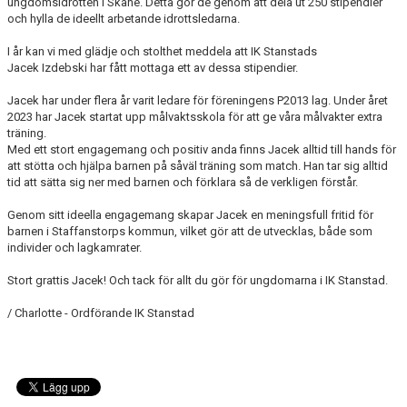
ungdomsidrotten i Skåne. Detta gör de genom att dela ut 250 stipendier
och hylla de ideellt arbetande idrottsledarna.
I år kan vi med glädje och stolthet meddela att IK Stanstads
Jacek
Izdebski har fått mottaga ett av dessa stipendier.
Jacek har under flera år varit ledare för föreningens P2013 lag. Under året
2023 har Jacek startat upp målvaktsskola för att ge våra målvakter extra
träning.
Med ett stort engagemang och positiv anda finns Jacek alltid till hands för
att stötta och hjälpa barnen på såväl träning som match. Han tar sig alltid
tid att sätta sig ner med barnen och förklara så de verkligen förstår.
Genom sitt ideella engagemang skapar Jacek en meningsfull fritid för
barnen i Staffanstorps kommun, vilket gör att de utvecklas, både som
individer och lagkamrater.
Stort grattis Jacek! Och tack för allt du gör för ungdomarna i IK Stanstad.
/ Charlotte - Ordförande IK Stanstad