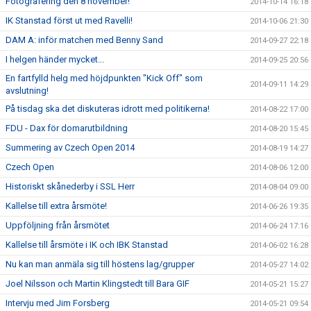
Fotografering den 8 november!
2014-10-14 16:18
IK Stanstad först ut med Ravelli!
2014-10-06 21:30
DAM A: inför matchen med Benny Sand
2014-09-27 22:18
I helgen händer mycket...
2014-09-25 20:56
En fartfylld helg med höjdpunkten "Kick Off" som
2014-09-11 14:29
avslutning!
På tisdag ska det diskuteras idrott med politikerna!
2014-08-22 17:00
FDU - Dax för domarutbildning
2014-08-20 15:45
Summering av Czech Open 2014
2014-08-19 14:27
Czech Open
2014-08-06 12:00
Historiskt skånederby i SSL Herr
2014-08-04 09:00
Kallelse till extra årsmöte!
2014-06-26 19:35
Uppföljning från årsmötet
2014-06-24 17:16
Kallelse till årsmöte i IK och IBK Stanstad
2014-06-02 16:28
Nu kan man anmäla sig till höstens lag/grupper
2014-05-27 14:02
Joel Nilsson och Martin Klingstedt till Bara GIF
2014-05-21 15:27
Intervju med Jim Forsberg
2014-05-21 09:54