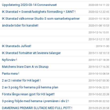
Uppdatering 2020-03-14 Coronaviruset
2020-03-14 11:22
IK Stanstad + Svenskfastighets förmedling = SANT !
2020-02-12 22:45
IK Stanstad välkomnar Studio S som samarbetspartner
2020-01-10 18:20
ändrade tider för kansliet!
2020-01-08 10:53
2019-12-16 15:01
2019-12-12 11:53
IK Stanstads Julfest!
2019-11-30
IK Stanstad fortsätter att leverera talanger
2019-11-18 10:13
Nyförvärv !
2019-11-07 18:39
Matchens lirare Dam A vs Skurup
2019-10-17 16:35
Panta mera !
2019-10-10 08:54
2 av 2 i vinster för H4 laget !
2019-10-07 00:30
2 av 3 poäg för herrarna på hemma plan
2019-10-06 22:51
Första långa resan gjort för H3 laget!!
2019-10-02 23:28
3 poäng följde med herrarna i premiären i div 2 !
2019-09-30 22:52
DAMERNAS PREMIÄR SLUTADE MED FULL POTT !
2019-09-29 20:58