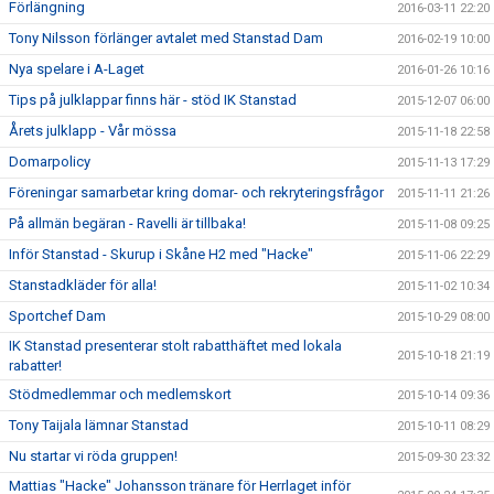
Förlängning
2016-03-11 22:20
Tony Nilsson förlänger avtalet med Stanstad Dam
2016-02-19 10:00
Nya spelare i A-Laget
2016-01-26 10:16
Tips på julklappar finns här - stöd IK Stanstad
2015-12-07 06:00
Årets julklapp - Vår mössa
2015-11-18 22:58
Domarpolicy
2015-11-13 17:29
Föreningar samarbetar kring domar- och rekryteringsfrågor
2015-11-11 21:26
På allmän begäran - Ravelli är tillbaka!
2015-11-08 09:25
Inför Stanstad - Skurup i Skåne H2 med "Hacke"
2015-11-06 22:29
Stanstadkläder för alla!
2015-11-02 10:34
Sportchef Dam
2015-10-29 08:00
IK Stanstad presenterar stolt rabatthäftet med lokala
2015-10-18 21:19
rabatter!
Stödmedlemmar och medlemskort
2015-10-14 09:36
Tony Taijala lämnar Stanstad
2015-10-11 08:29
Nu startar vi röda gruppen!
2015-09-30 23:32
Mattias "Hacke" Johansson tränare för Herrlaget inför