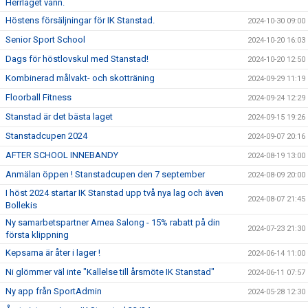
Herrlaget vann.
Höstens försäljningar för IK Stanstad.
2024-10-30 09:00
Senior Sport School
2024-10-20 16:03
Dags för höstlovskul med Stanstad!
2024-10-20 12:50
Kombinerad målvakt- och skotträning
2024-09-29 11:19
Floorball Fitness
2024-09-24 12:29
Stanstad är det bästa laget
2024-09-15 19:26
Stanstadcupen 2024
2024-09-07 20:16
AFTER SCHOOL INNEBANDY
2024-08-19 13:00
Anmälan öppen ! Stanstadcupen den 7 september
2024-08-09 20:00
I höst 2024 startar IK Stanstad upp två nya lag och även
2024-08-07 21:45
Bollekis
Ny samarbetspartner Amea Salong - 15% rabatt på din
2024-07-23 21:30
första klippning
Kepsarna är åter i lager !
2024-06-14 11:00
Ni glömmer väl inte "Kallelse till årsmöte IK Stanstad"
2024-06-11 07:57
Ny app från SportAdmin
2024-05-28 12:30