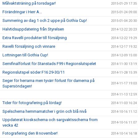
Målvaktsträning på torsdagar!
2015-01-29 17:35
Förändringar i Herr A...
2015-01-24 09:00
Summering av dag 1 och 2 uppe på Gothia Cup!
2015-01-04 20:30
Halvtidsuppdatering från Styrelsen
2014-12-22 20:23
Extra Ravelli produkter till försäljning
2014-12-22 19:29
Ravelli försäljning och vinnare
2014-12-17 19:32
Lottningen till Gothia Cup!
2014-12-09 15:00
Semifinalförlust för Stanstads F99 i Regionslutspelet
2014-11-30 13:19
Regionslutspel söder F16 29-30/11
2014-11-28 15:39
Seger för herrarna men tyvärr förlust för damerna på
2014-11-17 19:03
Supersöndagen!
2014-11-13 12:59
Tider för fotografering på lördag!
2014-11-03 16:24
Spelschema hemmamatcher i grön och blå nivå
2014-10-16 11:12
Uppdaterat kioskschema och sargvaktsschema from
2014-10-16 11:07
vecka 42
Fotografering den 8 november!
2014-10-14 16:18