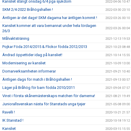
Kansliet stängt onsdag 6/4 pga sjukdom
2022-04-06 10:47
SKM 2/4-2022 Bråhögshallen !
2022-03-30 23:10
Äntligen är det dags! SKM dagarna har äntligen kommit !
2022-03-26 00:10
Kansliet kommer att vara bemannat under hela lördagen
2022-03-26 00:04
26/3
Målvaktsträning
2021-12-13 19:53
Pojkar Föda 2014/2015 & Flickor födda 2012/2013
2021-10-23 08:48
Ändrad öppettider idag på kansliet!
2021-10-14 15:55
Modernisering av kansliet
2021-10-09 13:00
Domarverksamheten informerar
2021-09-21 10:40
Äntligen dags för match i Bråhögshallen !
2021-09-13 00:57
Läger på Bråhög för barn födda 2010/2011
2021-09-04 07:57
Vinst i första skånemästerskaps matchen för damerna!
2021-08-21 19:49
Juniorallsvenskan nästa för Stanstads unga tjejer
2021-05-08 09:00
Ravelli !
2020-10-21 21:57
IK Stanstad !
2020-10-18 19:12
Kansliet
2020-03-15 15:55