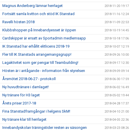
Magnus Anderberg lämnar herrlaget
2018-11-20 19:17
Fortsätt samla kvitton och stöd IK Stanstad
2018-11-16 12:24
Ravelli hösten 2018
2018-11-09 22:53
Klubbshoppen på Innebandyesset är öppen
2018-10-19 14:45
Cardskipper är ersatt av Sportadmin medlemsapp
2018-10-18 17:06
IK Stanstad har erhållit elitlicens 2018-19
2018-10-07 12:19
Fler till IK Stanstads arrangemangsgrupp!
2018-09-26 10:00
Lagaktivitet som ger pengar till Teambuilding!
2018-09-17 12:30
Hösten är i antågande - information från styrelsen
2018-09-09 09:14
Årsmötet 2018-06-27 - protokoll
2018-06-30 17:59
Ny huvudtränare i damlaget!
2018-06-02 16:49
Ny tränare för H3 laget
2018-05-02 19:44
Årets priser 2017-18
2018-04-28 17:37
Fina Stanstadframgångar i helgens SkM!
2018-04-10 21:00
Ny tränare klar till herrlaget
2018-04-05 22:36
Innebandyskolan träningstider resten av säsongen
2018-03-23 08:26