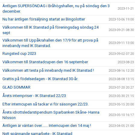
Äntligen SUPERSÖNDAG i Bråhögshallen, nu på söndag den 3
2023-11-21
december.
Nu har äntligen försäljning startat av Bingolotter
2023-10-06 19:00
Välkommen till IK Stanstad på föreningsdag söndag 24
2023-09-21 08:30
sept
Välkommen till Uppåkrahallen den 17/9 för att prova på
2023-09-11 13:00
innebandy med IK Stanstad.
Rungsted cup 2023
2023-09-02 07:20
Välkommen till Stanstadcupen den 16 september
2023-08-23
Välkommen att testa på innebandy med IK Stanstad !
2023-08-16 12:20
Grattis på födelsedagen - IK Stanstad 30-år.
2023-08-08 13:15
GLAD SOMMAR
2023-07-20 20:27
Årets internpriser - IK Stanstad 22/23
2023-05-30 21:15
Efter interncupen så tackar vi för säsongen 22/23.
2023-05-15 20:00
Årets idrottsledarstipendium Sparbanken Skåne- Hanna
2023-05-10 16:17
Nilsson
Äntligen är väntan över....... Interncupen den 14 maj !
2023-04-05 21:00
Nytt spännande samarbete - IK Stanstad