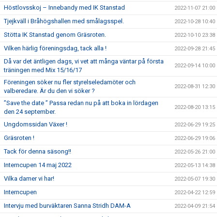
Höstlovsskoj – Innebandy med IK Stanstad
2022-11-07 21:00
Tjejkväll i Bråhögshallen med smålagsspel.
2022-10-28 10:40
Stötta IK Stanstad genom Gräsroten.
2022-10-10 23:38
Vilken härlig föreningsdag, tack alla !
2022-09-28 21:45
Då var det äntligen dags, vi vet att många väntar på första
2022-09-14 10:00
träningen med Mix 15/16/17
Föreningen söker nu fler styrelseledamöter och
2022-08-31 12:30
valberedare. Är du den vi söker ?
”Save the date ” Passa redan nu på att boka in lördagen
2022-08-20 13:15
den 24 september.
Ungdomssidan Växer !
2022-06-29 19:25
Gräsroten !
2022-06-29 19:06
Tack för denna säsong!!
2022-05-26 21:00
Interncupen 14 maj 2022
2022-05-13 14:38
Vilka damer vi har!
2022-05-07 19:30
Interncupen
2022-04-22 12:59
Intervju med burväktaren Sanna Stridh DAM-A
2022-04-09 21:54