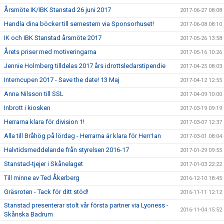
Årsmöte IK/IBK Stanstad 26 juni 2017
2017-06-27 08:08
Handla dina böcker till semestern via Sponsorhuset!
2017-06-08 08:10
IK och IBK Stanstad årsmöte 2017
2017-05-26 13:58
Årets priser med motiveringarna
2017-05-16 10:26
Jennie Holmberg tilldelas 2017 års idrottsledarstipendie
2017-04-25 08:03
Interncupen 2017 - Save the date! 13 Maj
2017-04-12 12:55
Anna Nilsson till SSL
2017-04-09 10:00
Inbrott i kiosken
2017-03-19 09:19
Herrarna klara för division 1!
2017-03-07 12:37
Alla till Bråhög på lördag - Herrarna är klara för Herr1an
2017-03-01 08:04
Halvtidsmeddelande från styrelsen 2016-17
2017-01-29 09:55
Stanstad-tjejer i Skånelaget
2017-01-03 22:22
Till minne av Ted Åkerberg
2016-12-10 18:45
Gräsroten - Tack för ditt stöd!
2016-11-11 12:12
Stanstad presenterar stolt vår första partner via Lyoness -
2016-11-04 15:52
Skånska Badrum