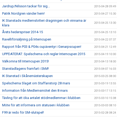
Jardrup/Nilsson tackar för sig...
2015-04-28 09:49
Patrik Nordgren vänder hem!
2015-04-27 15:30
IK Stanstads medlemslotteri dragningen och vinnarna är
2015-04-25 13:30
klara
Årets hederspriser 2014-15
2015-04-25 13:10
Ravelliförsäljning på Interncupen
2015-04-22 07:37
Rapport från P03 & P04s cupäventyr i Genarpscupen!
2015-04-21 12:49
UPPDATERAT: Spelschema och regler Interncupen 2015
2015-04-19 10:00
Välkomna till Interncupen 2015!
2015-04-13 18:00
Stanstadlagens framfart i SkM!
2015-04-07 16:03
IK Stanstad i Skånemästerskapen
2015-03-25 08:00
Spelschema Slaget om Staffanstorp 28 mars
2015-03-19 13:55
Information från Medlemsmötet den 8 mars
2015-03-17 13:15
Tävling för att öka antalet stödmedlemmar i klubben
2015-03-10 15:08
Möte för att informera om statusen i klubben
2015-03-03 08:10
F99 är redo för SM-slutspel!
2015-02-28 08:24