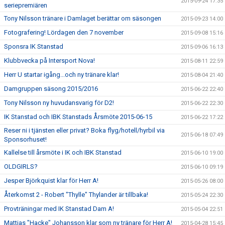
2015-09-24 17:35
seriepremiären
Tony Nilsson tränare i Damlaget berättar om säsongen
2015-09-23 14:00
Fotografering! Lördagen den 7 november
2015-09-08 15:16
Sponsra IK Stanstad
2015-09-06 16:13
Klubbvecka på Intersport Nova!
2015-08-11 22:59
Herr U startar igång...och ny tränare klar!
2015-08-04 21:40
Damgruppen säsong 2015/2016
2015-06-22 22:40
Tony Nilsson ny huvudansvarig för D2!
2015-06-22 22:30
IK Stanstad och IBK Stanstads Årsmöte 2015-06-15
2015-06-22 17:22
Reser ni i tjänsten eller privat? Boka flyg/hotell/hyrbil via
2015-06-18 07:49
Sponsorhuset!
Kallelse till årsmöte i IK och IBK Stanstad
2015-06-10 19:00
OLDGIRLS?
2015-06-10 09:19
Jesper Björkquist klar för Herr A!
2015-05-26 08:00
Återkomst 2 - Robert "Thylle" Thylander är tillbaka!
2015-05-24 22:30
Provträningar med IK Stanstad Dam A!
2015-05-04 22:51
Mattias "Hacke" Johansson klar som ny tränare för Herr A!
2015-04-28 15:45