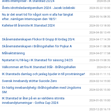
Årets internpriser - IK Stanstad 23/24
2024-05-24
Årets idrottsledarstipendium 2024 - Jacek Izdebski
2024-05-22 10:00
Nu är det snart tid för något som vi alla har längtat
2024-05-16 08:35
efter...nämligen Interncupen den 18/5 !
Kallelse till årsmöte IK Stanstad 2024
2024-05-13 18:00
2024-04-30 13:49
Skånemästerskapen Flickor B Grupp B lördag 20/4.
2024-04-17 14:39
Skånemästerskapen i Bråhögshallen för Pojkar A
2024-04-11 08:38
Målvaktsträning
2024-04-07 17:58
Nystartat HJ18-lag i IK Stanstad för säsong 24/25
2024-03-19 08:35
Välkommen att fira IK Stanstad 30år - Bråhögshallen
2024-03-14
IK Stanstads damlag och jaslag bjuder in till provträningar!
2024-03-11 11:15
Svensk Innebandy stöttar Suicide Zero
2024-02-14 19:00
En härlig innebandyhelg i Bråhögshallen med Ungdoms
2024-02-05 15:00
SM.
IK Stanstad är åter på en av världens största
2024-01-05 19:00
innebandyturneringar - Gothia Cup 2024
2023-12-20 16:19