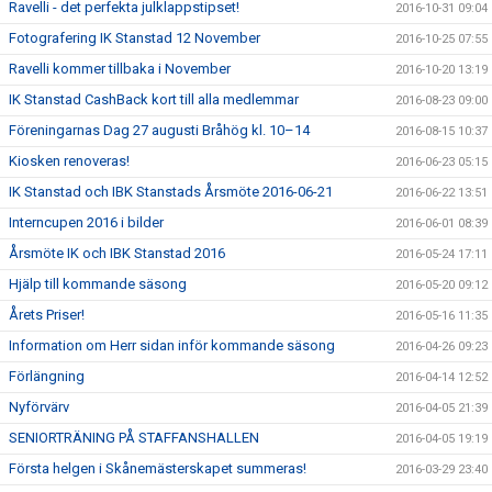
Ravelli - det perfekta julklappstipset!
2016-10-31 09:04
Fotografering IK Stanstad 12 November
2016-10-25 07:55
Ravelli kommer tillbaka i November
2016-10-20 13:19
IK Stanstad CashBack kort till alla medlemmar
2016-08-23 09:00
Föreningarnas Dag 27 augusti Bråhög kl. 10–14
2016-08-15 10:37
Kiosken renoveras!
2016-06-23 05:15
IK Stanstad och IBK Stanstads Årsmöte 2016-06-21
2016-06-22 13:51
Interncupen 2016 i bilder
2016-06-01 08:39
Årsmöte IK och IBK Stanstad 2016
2016-05-24 17:11
Hjälp till kommande säsong
2016-05-20 09:12
Årets Priser!
2016-05-16 11:35
Information om Herr sidan inför kommande säsong
2016-04-26 09:23
Förlängning
2016-04-14 12:52
Nyförvärv
2016-04-05 21:39
SENIORTRÄNING PÅ STAFFANSHALLEN
2016-04-05 19:19
Första helgen i Skånemästerskapet summeras!
2016-03-29 23:40