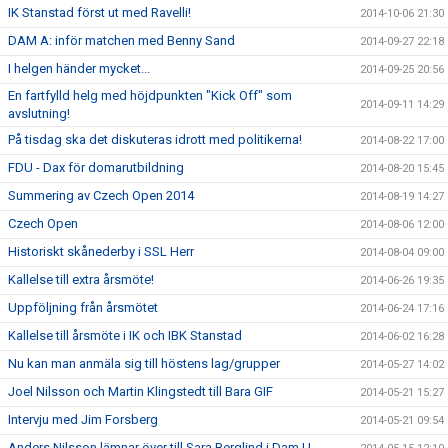
IK Stanstad först ut med Ravelli!
2014-10-06 21:30
DAM A: inför matchen med Benny Sand
2014-09-27 22:18
I helgen händer mycket...
2014-09-25 20:56
En fartfylld helg med höjdpunkten "Kick Off" som
2014-09-11 14:29
avslutning!
På tisdag ska det diskuteras idrott med politikerna!
2014-08-22 17:00
FDU - Dax för domarutbildning
2014-08-20 15:45
Summering av Czech Open 2014
2014-08-19 14:27
Czech Open
2014-08-06 12:00
Historiskt skånederby i SSL Herr
2014-08-04 09:00
Kallelse till extra årsmöte!
2014-06-26 19:35
Uppföljning från årsmötet
2014-06-24 17:16
Kallelse till årsmöte i IK och IBK Stanstad
2014-06-02 16:28
Nu kan man anmäla sig till höstens lag/grupper
2014-05-27 14:02
Joel Nilsson och Martin Klingstedt till Bara GIF
2014-05-21 15:27
Intervju med Jim Forsberg
2014-05-21 09:54
Anders Nilsson lämnar över till Sara Berglind i Dam U