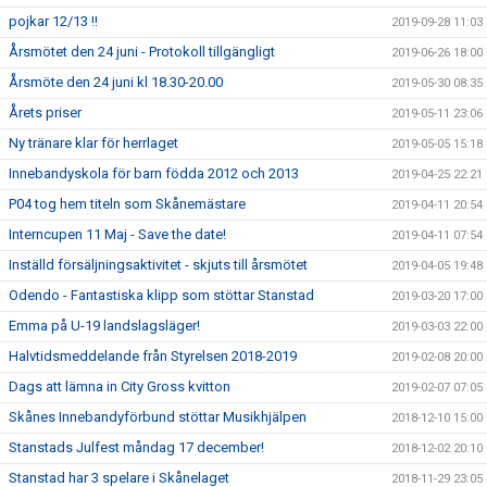
pojkar 12/13 !!
2019-09-28 11:03
Årsmötet den 24 juni - Protokoll tillgängligt
2019-06-26 18:00
Årsmöte den 24 juni kl 18.30-20.00
2019-05-30 08:35
Årets priser
2019-05-11 23:06
Ny tränare klar för herrlaget
2019-05-05 15:18
Innebandyskola för barn födda 2012 och 2013
2019-04-25 22:21
P04 tog hem titeln som Skånemästare
2019-04-11 20:54
Interncupen 11 Maj - Save the date!
2019-04-11 07:54
Inställd försäljningsaktivitet - skjuts till årsmötet
2019-04-05 19:48
Odendo - Fantastiska klipp som stöttar Stanstad
2019-03-20 17:00
Emma på U-19 landslagsläger!
2019-03-03 22:00
Halvtidsmeddelande från Styrelsen 2018-2019
2019-02-08 20:00
Dags att lämna in City Gross kvitton
2019-02-07 07:05
Skånes Innebandyförbund stöttar Musikhjälpen
2018-12-10 15:00
Stanstads Julfest måndag 17 december!
2018-12-02 20:10
Stanstad har 3 spelare i Skånelaget
2018-11-29 23:05