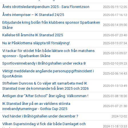
Årets idrottsledarstipendium 2025 - Sara Florentzson
2025-05-19 12:05
Årets internpriser – IK Stanstad 24/25
2025-05-17 16:12
Erbjudande kring bolån från klubbens sponsor Sparbanken
2025-05-14 09:00
Skåne
Kallelse till årsmöte IK Stanstad 2025
2025-05-07 23:40
Nu är Påsklotterna släppta till försäljning!
2025-03-19 07:54
Vi tackar för stödet från både läktare och från matchens
2025-03-10 09:07
sponsor - Sparbanken Skåne
Sportlovsinnebandy i Bråhögshallen under vecka 8
2025-02-10 09:23
Viktigt meddelande angående personuppgiftsincident i
2025-02-06 14:43
SportAdmin
Stiftelsen Dunross & Co väljer att samarbeta med IK
2025-01-13 13:49
Stanstad över de kommande två åren 2025 och 2026
Äntligen drar "After School" åter igång. Välkommen !
2025-01-08 18:00
IK Stanstad åter på en av världens största
2025-01-07 21:30
innebandyturneringar - Gothia Cup 2025
Vad händer i Bråhögshallen under december ?
2024-12-02
Vilken Supersöndag vi fick där både Damlaget och
2024-11-18 13:53