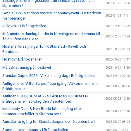
Säsongens föreningskläder från InnebandyEsset, nu till
2026-01-20 19:06
lägre priser !
Gothia Cup - Världens största innebandyevent - En tradition
2026-01-04 11:11
för föreningen
Jullovskul i Bråhögshallen
2025-12-13 16:29
IK Stanstads damlag bjuder in föreningens medlemmar till
2025-12-05 10:24
årlig julfest den 8 dec.
Höstens försäljningar för IK Stanstad - Ravelli och
2025-10-29 21:54
Bambusa.
Höstlov i Bråhögshallen
2025-10-23 17:47
Målvaktsträning på höstlovet
2025-10-21 18:36
StanstadCupen 2025 - Vilken härlig dag i Bråhögshallen
2025-09-06 20:08
Äntligen drar "After School" åter igång. Välkommen ner till
2025-08-26 08:06
Bråhögshallen !
Äntligen SUPERSÖNDAG - SKÅNEMÄSTERSKAPEN i
2025-08-23 10:30
Bråhögshallen, söndag den 7 september.
Innebandy Dam & Herr Bredd kör nu igång efter
2025-08-21 15:10
sommaruppehållet. Välkomna ner !
Anmälan är igång för Stanstadcupen den 6 september!
2025-08-20 08:14
Sommarlovsinnebandy i Bråhögshallen
2025-06-22 20:11