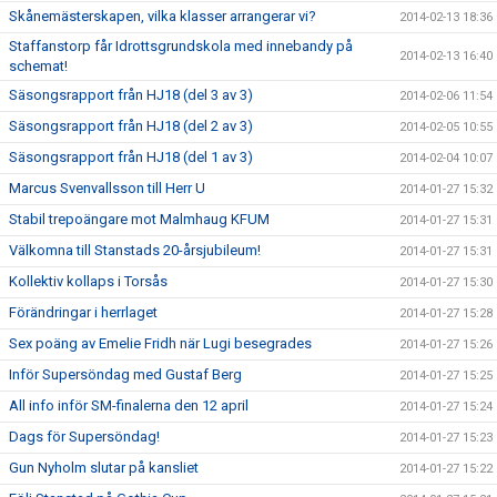
Skånemästerskapen, vilka klasser arrangerar vi?
2014-02-13 18:36
Staffanstorp får Idrottsgrundskola med innebandy på
2014-02-13 16:40
schemat!
Säsongsrapport från HJ18 (del 3 av 3)
2014-02-06 11:54
Säsongsrapport från HJ18 (del 2 av 3)
2014-02-05 10:55
Säsongsrapport från HJ18 (del 1 av 3)
2014-02-04 10:07
Marcus Svenvallsson till Herr U
2014-01-27 15:32
Stabil trepoängare mot Malmhaug KFUM
2014-01-27 15:31
Välkomna till Stanstads 20-årsjubileum!
2014-01-27 15:31
Kollektiv kollaps i Torsås
2014-01-27 15:30
Förändringar i herrlaget
2014-01-27 15:28
Sex poäng av Emelie Fridh när Lugi besegrades
2014-01-27 15:26
Inför Supersöndag med Gustaf Berg
2014-01-27 15:25
All info inför SM-finalerna den 12 april
2014-01-27 15:24
Dags för Supersöndag!
2014-01-27 15:23
Gun Nyholm slutar på kansliet
2014-01-27 15:22