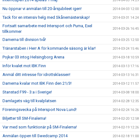
2014-04-03 14:29
Nu öppnar vi anmälan till 20-årsjubileet igen!
2014-04-03 12:00
Tack för en intensiv helg med Skånemästerskap!
2014-03-31 14:24
Fortsatt samarbete med Intersport och Puma, Exel
2014-03-26 16:45
tillkommer
Damerna till division två!
2014-03-25 12:50
Tränarstaben i Herr A för kommande säsong är klar!
2014-03-24 15:46
Pojkar 03 intog Helsingborg Arena
2014-03-18 10:59
Inför kvalet mot IBK Finn
2014-03-13 17:16
Anmäl ditt intresse för idrottsklassen!
2014-03-13 16:31
Damerna kvalar mot IBK Finn den 21/3!
2014-03-12 11:57
Stanstad F99 - 3:a i Sverige!
2014-03-08 18:00
Damlagets väg till kvalplatsen
2014-02-28 12:35
Föreningsvecka på Intersport Nova Lund!
2014-02-24 16:26
Biljetter till SM-Finalerna!
2014-02-20 12:58
Var med som funktionär på SM-Finalerna!
2014-02-19 12:26
Anmälan öppen till Swedcamp 2014
2014-02-18 11:00