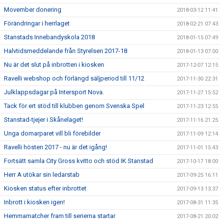
Movember donering
2018-03-12 11:41
Förändringar i herrlaget
2018-02-21 07:43
Stanstads Innebandyskola 2018
2018-01-15 07:49
Halvtidsmeddelande från Styrelsen 2017-18
2018-01-13 07:00
Nu är det slut på inbrotten i kiosken
2017-12-07 12:15
Ravelli webshop och förlängd säljperiod till 11/12
2017-11-30 22:31
Julklappsdagar på Intersport Nova.
2017-11-27 15:52
Tack för ert stöd till klubben genom Svenska Spel
2017-11-23 12:55
Stanstad-tjejer i Skånelaget!
2017-11-16 21:25
Unga domarparet vill bli förebilder
2017-11-09 12:14
Ravelli hösten 2017 - nu är det igång!
2017-11-01 15:43
Fortsätt samla City Gross kvitto och stöd IK Stanstad
2017-10-17 18:00
Herr A utökar sin ledarstab
2017-09-25 16:11
Kiosken status efter inbrottet
2017-09-13 13:37
Inbrott i kiosken igen!
2017-08-31 11:35
Hemmamatcher fram till serierna startar
2017-08-21 20:02