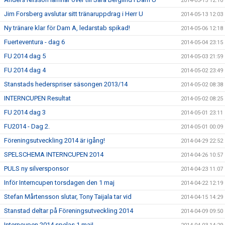
2014-05-15 12:10
Jim Forsberg avslutar sitt tränaruppdrag i Herr U
2014-05-13 12:03
Ny tränare klar för Dam A, ledarstab spikad!
2014-05-06 12:18
Fuerteventura - dag 6
2014-05-04 23:15
FU 2014 dag 5
2014-05-03 21:59
FU 2014 dag 4
2014-05-02 23:49
Stanstads hederspriser säsongen 2013/14
2014-05-02 08:38
INTERNCUPEN Resultat
2014-05-02 08:25
FU 2014 dag 3
2014-05-01 23:11
FU2014 - Dag 2.
2014-05-01 00:09
Föreningsutveckling 2014 är igång!
2014-04-29 22:52
SPELSCHEMA INTERNCUPEN 2014
2014-04-26 10:57
PULS ny silversponsor
2014-04-23 11:07
Inför Interncupen torsdagen den 1 maj
2014-04-22 12:19
Stefan Mårtensson slutar, Tony Taijala tar vid
2014-04-15 14:29
Stanstad deltar på Föreningsutveckling 2014
2014-04-09 09:50
Interncupen 2014 spelas 1 maj!