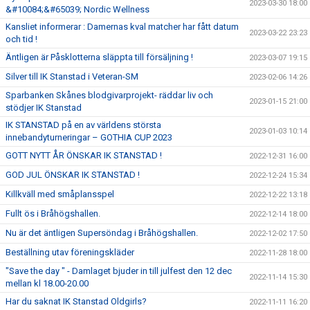
2023-03-30 18:00
&#10084;&#65039; Nordic Wellness
Kansliet informerar : Damernas kval matcher har fått datum
2023-03-22 23:23
och tid !
Äntligen är Påsklotterna släppta till försäljning !
2023-03-07 19:15
Silver till IK Stanstad i Veteran-SM
2023-02-06 14:26
Sparbanken Skånes blodgivarprojekt- räddar liv och
2023-01-15 21:00
stödjer IK Stanstad
IK STANSTAD på en av världens största
2023-01-03 10:14
innebandyturneringar – GOTHIA CUP 2023
GOTT NYTT ÅR ÖNSKAR IK STANSTAD !
2022-12-31 16:00
GOD JUL ÖNSKAR IK STANSTAD !
2022-12-24 15:34
Killkväll med småplansspel
2022-12-22 13:18
Fullt ös i Bråhögshallen.
2022-12-14 18:00
Nu är det äntligen Supersöndag i Bråhögshallen.
2022-12-02 17:50
Beställning utav föreningskläder
2022-11-28 18:00
"Save the day " - Damlaget bjuder in till julfest den 12 dec
2022-11-14 15:30
mellan kl 18.00-20.00
Har du saknat IK Stanstad Oldgirls?
2022-11-11 16:20