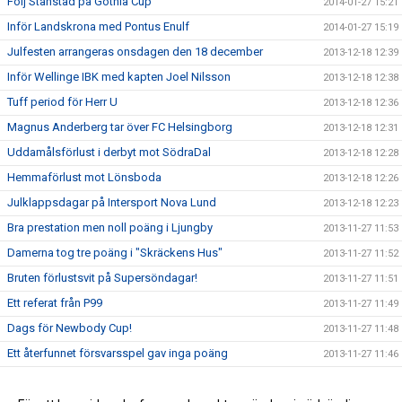
Följ Stanstad på Gothia Cup
2014-01-27 15:21
Inför Landskrona med Pontus Enulf
2014-01-27 15:19
Julfesten arrangeras onsdagen den 18 december
2013-12-18 12:39
Inför Wellinge IBK med kapten Joel Nilsson
2013-12-18 12:38
Tuff period för Herr U
2013-12-18 12:36
Magnus Anderberg tar över FC Helsingborg
2013-12-18 12:31
Uddamålsförlust i derbyt mot SödraDal
2013-12-18 12:28
Hemmaförlust mot Lönsboda
2013-12-18 12:26
Julklappsdagar på Intersport Nova Lund
2013-12-18 12:23
Bra prestation men noll poäng i Ljungby
2013-11-27 11:53
Damerna tog tre poäng i "Skräckens Hus"
2013-11-27 11:52
Bruten förlustsvit på Supersöndagar!
2013-11-27 11:51
Ett referat från P99
2013-11-27 11:49
Dags för Newbody Cup!
2013-11-27 11:48
Ett återfunnet försvarsspel gav inga poäng
2013-11-27 11:46
Seger och återvunnen serieledning!
2013-11-27 11:44