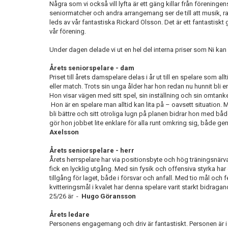
Några som vi också vill lyfta är ett gäng killar från förenin
seniormatcher och andra arrangemang ser de till att musik, r
leds av vår fantastiska Rickard Olsson. Det är ett fantastiskt g
vår förening.
Under dagen delade vi ut en hel del interna priser som Ni kan
Årets
senior
spelare
- dam
Priset till årets damspelare delas i år ut till en spelare som all
eller match. Trots sin unga ålder har hon redan nu hunnit bli e
Hon visar vägen med sitt spel, sin inställning och sin omtank
Hon är en spelare man alltid kan lita på – oavsett situation. Me
bli bättre och sitt otroliga lugn på planen bidrar hon med både
gör hon jobbet lite enklare för alla runt omkring sig, både geno
Axelsson
Årets seniorspelare - herr
Årets herrspelare har via positionsbyte och hög träningsnärvaro,
fick en lycklig utgång. Med sin fysik och offensiva styrka har
tillgång för laget, både i försvar och anfall. Med tio mål och f
kvitteringsmål i kvalet har denna spelare varit starkt bidrag
25/26 är
-
Hugo Göransson
Årets ledare
Personens engagemang och driv är fantastiskt. Personen
är 