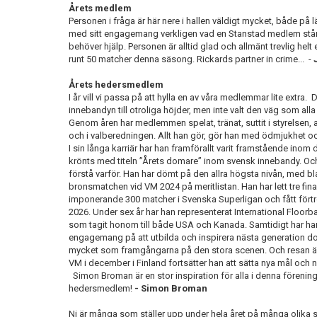
Årets medlem
Personen i fråga är här nere i hallen väldigt mycket, både på 
med sitt engagemang verkligen vad en
Stanstad
medlem står
behöver hjälp.
Personen är alltid glad
och allmänt trevlig helt 
runt 50 matcher
denna säsong
.
Rickards partner in
crime
...
-
Årets hedersmedlem
I år vill vi passa på att hylla en av våra medlemmar lite extra.
D
innebandyn till otroliga höjder, men inte valt den väg som alla
Genom åren har medlemmen spelat, tränat, suttit i styrelsen
och i valberedningen. Allt han gör, gör han med ödmjukhet o
I sin långa karriär har han framförallt varit framstående in
krönts med titeln ”Årets domare” inom svensk innebandy. Och n
förstå varför. Han har dömt på den allra högsta nivån, med b
bronsmatchen vid VM 2024 på meritlistan. Han har lett tre fin
imponerande 300 matcher i Svenska Superligan och fått för
2026. Under sex år har han representerat International
Floorba
som tagit honom till både USA och Kanada. Samtidigt har han
engagemang på att utbilda och inspirera nästa generation do
mycket som framgångarna på den stora scenen. Och resan är 
VM i december i Finland fortsätter han att sätta nya mål och n
Simon Broman är en stor inspiration för alla i denna förening, o
hedersmedlem!
-
Simon Broman
Ni är många som ställer upp under hela året på många olika sätt,