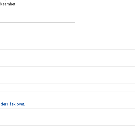
erksamhet.
d
der Påsklovet.