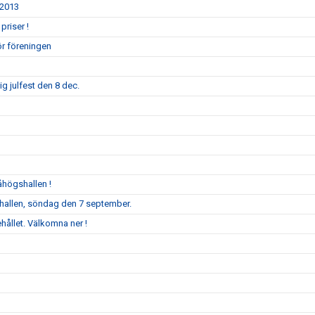
/2013
priser !
ör föreningen
g julfest den 8 dec.
åhögshallen !
llen, söndag den 7 september.
ållet. Välkomna ner !