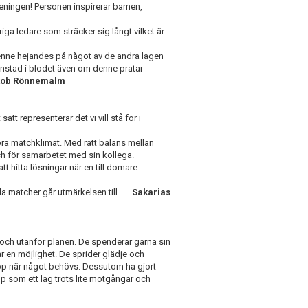
föreningen! Personen inspirerar barnen,
riga ledare som sträcker sig långt
vilket är
denne hejandes på något av de andra lagen
anstad
i blodet även om denne pratar
kob Rönnemalm
t representerar det vi vill stå för i
 bra matchklimat. Med rätt balans mellan
och för samarbetet med sin kollega.
att hitta lösningar när en till domare
leda matcher går utmärkelsen
till
–
Sakarias
 och utanför planen.
De spenderar gärna sin
får en möjlighet. De sprider glädje och
 upp när något behövs.
Dessutom ha gjort
pp som ett lag trots lite motgångar och