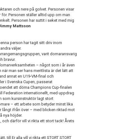
läktaren och nere på golvet. Personen visar
 för.
Personen ställer alltid upp om man
enkelt. Personen har suttit i
seket
med mig
Jimmy Mattsson
enna person har tagit sitt driv inom
 andra väljer.
, arrangemangsgruppen, varit domaransvarig
ch bravur.
om domarverksamheten – något som i år även
är man ser hans meritlista är det lätt att
land annat en U19-VM-final och
aler i Svenska Cupen, passerat
troendet att döma Champions Cup-finalen
ll
Federation internationellt, med uppdrag
 som kursinstruktör lagt stort
mare – ett arbete som betyder minst lika
långt ifrån över – med blicken riktad mot
å nya höjder.
ch därför vill vi rikta ett stort tack! Årets
 till Er alla vill vi rikta ett STORT STORT