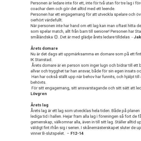
Personen är ledare inte för ett, inte för två utan för tre lag i 
coachar dem och gör det alltid med ett leende.
Personen
har ett engagemang för
att
utveckla
spelare och öv
oerhört värdefullt
.
När personen inte har hand om ett lag kan man oftast hitta 
som spelar match, allt från barn till seniorer! Personen har
St
småländska
😊
.
Det är med
glädje årets
ledare tilldelas
-
Ja
Årets domare
Nu är det dags att uppmärksamma en domare som på ett fint sät
IK
Stanstad
.
Årets domare är en person som inger lugn och bidrar till ett
allvar och trygghet tar han ansvar, både för sin egen insats 
Han har också ställt upp när behov har funnits, och hjälpt till 
behövts.
För sitt engagemang, sitt ansvarstagande och sitt sätt att 
Lövgren
Årets lag
Årets lag är ett lag som utvecklas hela tiden. Både på planen
lediga tid i hallen.
Hejar fram alla lag i föreningen så fort de 
gemenskap, välkomnar alla, även in till sitt lag. Ställer alltid
väldigt fint ifrån sig i serien. I skånemästerskapet slut
e
r de u
vinner B-slutspelet.
–
F12-14