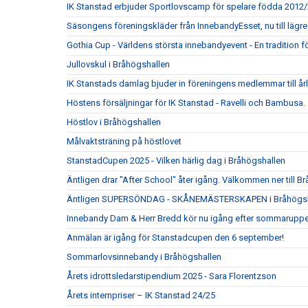
IK Stanstad erbjuder Sportlovscamp för spelare födda 2012
Säsongens föreningskläder från InnebandyEsset, nu till lägre 
Gothia Cup - Världens största innebandyevent - En tradition f
Jullovskul i Bråhögshallen
IK Stanstads damlag bjuder in föreningens medlemmar till årli
Höstens försäljningar för IK Stanstad - Ravelli och Bambusa.
Höstlov i Bråhögshallen
Målvaktsträning på höstlovet
StanstadCupen 2025 - Vilken härlig dag i Bråhögshallen
Äntligen drar "After School" åter igång. Välkommen ner till Br
Äntligen SUPERSÖNDAG - SKÅNEMÄSTERSKAPEN i Bråhögsha
Innebandy Dam & Herr Bredd kör nu igång efter sommaruppeh
Anmälan är igång för Stanstadcupen den 6 september!
Sommarlovsinnebandy i Bråhögshallen
Årets idrottsledarstipendium 2025 - Sara Florentzson
Årets internpriser – IK Stanstad 24/25