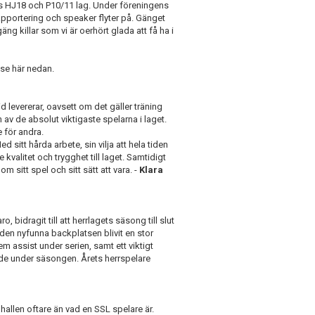
gens HJ18 och P10/11 lag. Under föreningens
apportering och speaker flyter på. Gänget
äng killar som vi är oerhört glada att få ha i
 se här nedan.
tid levererar, oavsett om det gäller träning
n av de absolut viktigaste spelarna i laget.
e för andra.
d sitt hårda arbete, sin vilja att hela tiden
 kvalitet och trygghet till laget. Samtidigt
m sitt spel och sitt sätt att vara.
-
Klara
 bidragit till att herrlagets säsong till slut
 den nyfunna backplatsen blivit en stor
em assist under serien, samt ett viktigt
ande under säsongen. Årets herrspelare
i hallen oftare än vad en SSL spelare är.