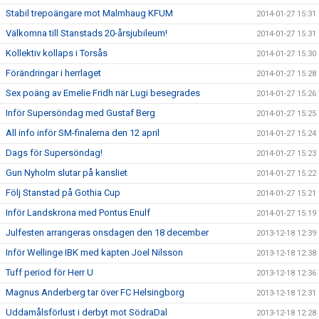
Stabil trepoängare mot Malmhaug KFUM
2014-01-27 15:31
Välkomna till Stanstads 20-årsjubileum!
2014-01-27 15:31
Kollektiv kollaps i Torsås
2014-01-27 15:30
Förändringar i herrlaget
2014-01-27 15:28
Sex poäng av Emelie Fridh när Lugi besegrades
2014-01-27 15:26
Inför Supersöndag med Gustaf Berg
2014-01-27 15:25
All info inför SM-finalerna den 12 april
2014-01-27 15:24
Dags för Supersöndag!
2014-01-27 15:23
Gun Nyholm slutar på kansliet
2014-01-27 15:22
Följ Stanstad på Gothia Cup
2014-01-27 15:21
Inför Landskrona med Pontus Enulf
2014-01-27 15:19
Julfesten arrangeras onsdagen den 18 december
2013-12-18 12:39
Inför Wellinge IBK med kapten Joel Nilsson
2013-12-18 12:38
Tuff period för Herr U
2013-12-18 12:36
Magnus Anderberg tar över FC Helsingborg
2013-12-18 12:31
Uddamålsförlust i derbyt mot SödraDal
2013-12-18 12:28