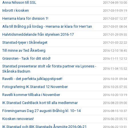
Anna Nilsson till SSL
2017-04-09 10:00
Inbrott i kiosken
2017-03-19 09:19
Herrarna klara för division 1!
2017-03-07 12:37
Alla till Bråhög på lördag - Herrarna är klara för Herr1an
2017-03-01 08:04
Halvtidsmeddelande från styrelsen 2016-17
2017-01-29 09:55
Stanstad-tjejer i Skånelaget
2017-01-03 22:22
Till minne av Ted Åkerberg
2016-12-10 18:45
Gräsroten - Tack för ditt stöd!
2016-11-11 12:12
Stanstad presenterar stolt vår första partner via Lyoness -
2016-11-04 15:52
Skånska Badrum
Ravelli - det perfekta julklappstipset!
2016-10-31 09:04
Fotografering IK Stanstad 12 November
2016-10-25 07:55
Ravelli kommer tillbaka i November
2016-10-20 13:19
IK Stanstad CashBack kort till alla medlemmar
2016-08-23 09:00
Föreningarnas Dag 27 augusti Bråhög kl. 10–14
2016-08-15 10:37
Kiosken renoveras!
2016-06-23 05:15
IK Stanstad och IBK Stanstads Årsmöte 2016-06-21
2016-06-22 13:51