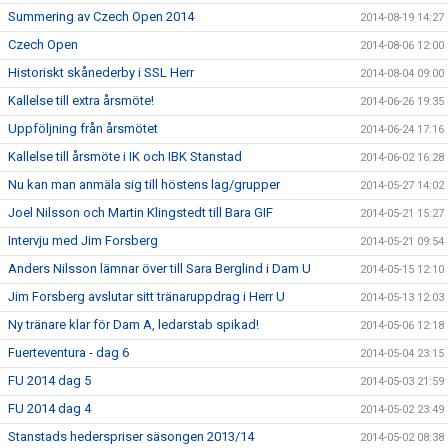
Summering av Czech Open 2014
2014-08-19 14:27
Czech Open
2014-08-06 12:00
Historiskt skånederby i SSL Herr
2014-08-04 09:00
Kallelse till extra årsmöte!
2014-06-26 19:35
Uppföljning från årsmötet
2014-06-24 17:16
Kallelse till årsmöte i IK och IBK Stanstad
2014-06-02 16:28
Nu kan man anmäla sig till höstens lag/grupper
2014-05-27 14:02
Joel Nilsson och Martin Klingstedt till Bara GIF
2014-05-21 15:27
Intervju med Jim Forsberg
2014-05-21 09:54
Anders Nilsson lämnar över till Sara Berglind i Dam U
2014-05-15 12:10
Jim Forsberg avslutar sitt tränaruppdrag i Herr U
2014-05-13 12:03
Ny tränare klar för Dam A, ledarstab spikad!
2014-05-06 12:18
Fuerteventura - dag 6
2014-05-04 23:15
FU 2014 dag 5
2014-05-03 21:59
FU 2014 dag 4
2014-05-02 23:49
Stanstads hederspriser säsongen 2013/14
2014-05-02 08:38