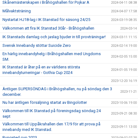
Skånemästerskapen i Bråhögshallen för Pojkar A
2024-04-11 08:38
Målvaktsträning
2024-04-07 17:58
Nystartat HJ18-lag i IK Stanstad för säsong 24/25
2024-03-19 08:35
Välkommen att fira IK Stanstad 30år - Bråhögshallen
2024-03-14
IK Stanstads damlag och jaslag bjuder in till provträningar!
2024-03-11 11:15
Svensk Innebandy stöttar Suicide Zero
2024-02-14 19:00
En härlig innebandyhelg i Bråhögshallen med Ungdoms
2024-02-05 15:00
SM.
IK Stanstad är åter på en av världens största
2024-01-05 19:00
innebandyturneringar - Gothia Cup 2024
2023-12-20 16:19
Äntligen SUPERSÖNDAG i Bråhögshallen, nu på söndag den 3
2023-11-21
december.
Nu har äntligen försäljning startat av Bingolotter
2023-10-06 19:00
Välkommen till IK Stanstad på föreningsdag söndag 24
2023-09-21 08:30
sept
Välkommen till Uppåkrahallen den 17/9 för att prova på
2023-09-11 13:00
innebandy med IK Stanstad.
Rungsted cup 2023
2023-09-02 07:20