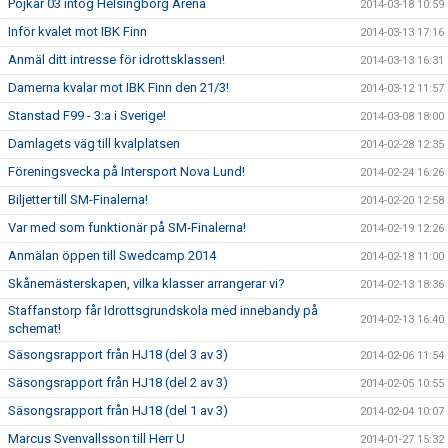
Pojkar 03 intog Helsingborg Arena
2014-03-18 10:59
Inför kvalet mot IBK Finn
2014-03-13 17:16
Anmäl ditt intresse för idrottsklassen!
2014-03-13 16:31
Damerna kvalar mot IBK Finn den 21/3!
2014-03-12 11:57
Stanstad F99 - 3:a i Sverige!
2014-03-08 18:00
Damlagets väg till kvalplatsen
2014-02-28 12:35
Föreningsvecka på Intersport Nova Lund!
2014-02-24 16:26
Biljetter till SM-Finalerna!
2014-02-20 12:58
Var med som funktionär på SM-Finalerna!
2014-02-19 12:26
Anmälan öppen till Swedcamp 2014
2014-02-18 11:00
Skånemästerskapen, vilka klasser arrangerar vi?
2014-02-13 18:36
Staffanstorp får Idrottsgrundskola med innebandy på
2014-02-13 16:40
schemat!
Säsongsrapport från HJ18 (del 3 av 3)
2014-02-06 11:54
Säsongsrapport från HJ18 (del 2 av 3)
2014-02-05 10:55
Säsongsrapport från HJ18 (del 1 av 3)
2014-02-04 10:07
Marcus Svenvallsson till Herr U
2014-01-27 15:32