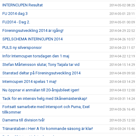
INTERNCUPEN Resultat
2014-05-02 08:25
FU 2014 dag 3
2014-05-01 23:11
FU2014 - Dag 2.
2014-05-01 00:09
Föreningsutveckling 2014 är igång!
2014-04-29 22:52
SPELSCHEMA INTERNCUPEN 2014
2014-04-26 10:57
PULS ny silversponsor
2014-04-23 11:07
Inför Interncupen torsdagen den 1 maj
2014-04-22 12:19
Stefan Mårtensson slutar, Tony Taijala tar vid
2014-04-15 14:29
Stanstad deltar på Föreningsutveckling 2014
2014-04-09 09:50
Interncupen 2014 spelas 1 maj!
2014-04-03 14:29
Nu öppnar vi anmälan till 20-årsjubileet igen!
2014-04-03 12:00
Tack för en intensiv helg med Skånemästerskap!
2014-03-31 14:24
Fortsatt samarbete med Intersport och Puma, Exel
2014-03-26 16:45
tillkommer
Damerna till division två!
2014-03-25 12:50
Tränarstaben i Herr A för kommande säsong är klar!
2014-03-24 15:46