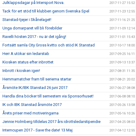
Julklappsdagar på Intersport Nova.
2017-11-27 15:52
Tack för ert stöd till klubben genom Svenska Spel
2017-11-23 12:55
Stanstad-tjejer i Skånelaget!
2017-11-16 21:25
Unga domarparet vill bli förebilder
2017-11-09 12:14
Ravelli hösten 2017 - nu är det igång!
2017-11-01 15:43
Fortsätt samla City Gross kvitto och stöd IK Stanstad
2017-10-17 18:00
Herr A utökar sin ledarstab
2017-09-25 16:11
Kiosken status efter inbrottet
2017-09-13 13:37
Inbrott i kiosken igen!
2017-08-31 11:35
Hemmamatcher fram till serierna startar
2017-08-21 20:02
Årsmöte IK/IBK Stanstad 26 juni 2017
2017-06-27 08:08
Handla dina böcker till semestern via Sponsorhuset!
2017-06-08 08:10
IK och IBK Stanstad årsmöte 2017
2017-05-26 13:58
Årets priser med motiveringarna
2017-05-16 10:26
Jennie Holmberg tilldelas 2017 års idrottsledarstipendie
2017-04-25 08:03
Interncupen 2017 - Save the date! 13 Maj
2017-04-12 12:55