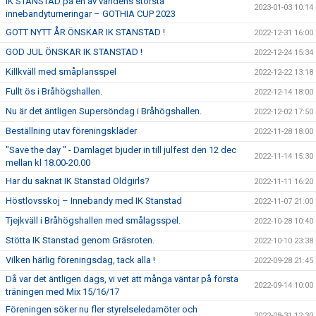
IK STANSTAD på en av världens största
2023-01-03 10:14
innebandyturneringar – GOTHIA CUP 2023
GOTT NYTT ÅR ÖNSKAR IK STANSTAD !
2022-12-31 16:00
GOD JUL ÖNSKAR IK STANSTAD !
2022-12-24 15:34
Killkväll med småplansspel
2022-12-22 13:18
Fullt ös i Bråhögshallen.
2022-12-14 18:00
Nu är det äntligen Supersöndag i Bråhögshallen.
2022-12-02 17:50
Beställning utav föreningskläder
2022-11-28 18:00
"Save the day " - Damlaget bjuder in till julfest den 12 dec
2022-11-14 15:30
mellan kl 18.00-20.00
Har du saknat IK Stanstad Oldgirls?
2022-11-11 16:20
Höstlovsskoj – Innebandy med IK Stanstad
2022-11-07 21:00
Tjejkväll i Bråhögshallen med smålagsspel.
2022-10-28 10:40
Stötta IK Stanstad genom Gräsroten.
2022-10-10 23:38
Vilken härlig föreningsdag, tack alla !
2022-09-28 21:45
Då var det äntligen dags, vi vet att många väntar på första
2022-09-14 10:00
träningen med Mix 15/16/17
Föreningen söker nu fler styrelseledamöter och
2022-08-31 12:30