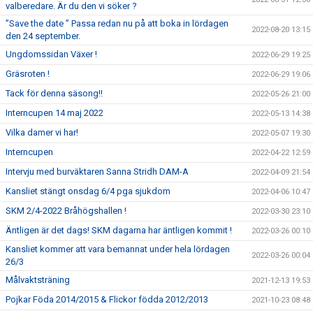
valberedare. Är du den vi söker ?
”Save the date ” Passa redan nu på att boka in lördagen
2022-08-20 13:15
den 24 september.
Ungdomssidan Växer !
2022-06-29 19:25
Gräsroten !
2022-06-29 19:06
Tack för denna säsong!!
2022-05-26 21:00
Interncupen 14 maj 2022
2022-05-13 14:38
Vilka damer vi har!
2022-05-07 19:30
Interncupen
2022-04-22 12:59
Intervju med burväktaren Sanna Stridh DAM-A
2022-04-09 21:54
Kansliet stängt onsdag 6/4 pga sjukdom
2022-04-06 10:47
SKM 2/4-2022 Bråhögshallen !
2022-03-30 23:10
Äntligen är det dags! SKM dagarna har äntligen kommit !
2022-03-26 00:10
Kansliet kommer att vara bemannat under hela lördagen
2022-03-26 00:04
26/3
Målvaktsträning
2021-12-13 19:53
Pojkar Föda 2014/2015 & Flickor födda 2012/2013
2021-10-23 08:48