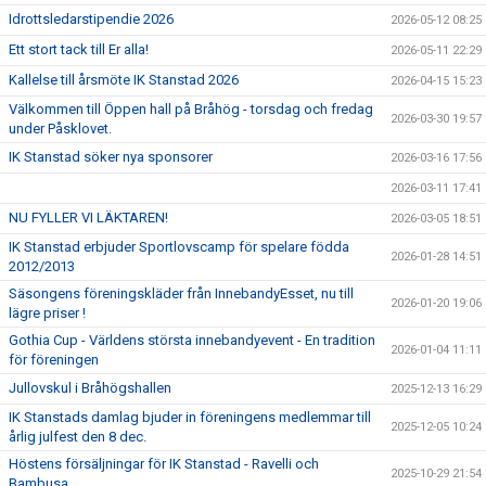
Idrottsledarstipendie 2026
2026-05-12 08:25
Ett stort tack till Er alla!
2026-05-11 22:29
Kallelse till årsmöte IK Stanstad 2026
2026-04-15 15:23
Välkommen till Öppen hall på Bråhög - torsdag och fredag
2026-03-30 19:57
under Påsklovet.
IK Stanstad söker nya sponsorer
2026-03-16 17:56
2026-03-11 17:41
NU FYLLER VI LÄKTAREN!
2026-03-05 18:51
IK Stanstad erbjuder Sportlovscamp för spelare födda
2026-01-28 14:51
2012/2013
Säsongens föreningskläder från InnebandyEsset, nu till
2026-01-20 19:06
lägre priser !
Gothia Cup - Världens största innebandyevent - En tradition
2026-01-04 11:11
för föreningen
Jullovskul i Bråhögshallen
2025-12-13 16:29
IK Stanstads damlag bjuder in föreningens medlemmar till
2025-12-05 10:24
årlig julfest den 8 dec.
Höstens försäljningar för IK Stanstad - Ravelli och
2025-10-29 21:54
Bambusa.