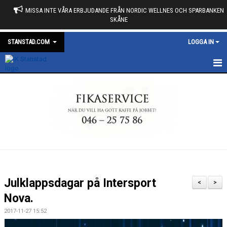
MISSA INTE VÅRA ERBJUDANDE FRÅN NORDIC WELLNES OCH SPARBANKEN
SKÅNE
STANSTAD.COM
LOGGA IN
START
KALENDER
NYHETER
MARKNAD
MEDLEMSKAP
Julklappsdagar på Intersport
<
>
OM KLUBBEN
Nova.
2017-11-27 15:52
DUNROSS FÖRENING