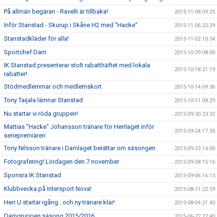
På allmän begäran - Ravelli är tillbaka!
2015-11-08 09:25
Inför Stanstad - Skurup i Skåne H2 med "Hacke"
2015-11-06 22:29
Stanstadkläder för alla!
2015-11-02 10:34
Sportchef Dam
2015-10-29 08:00
IK Stanstad presenterar stolt rabatthäftet med lokala
2015-10-18 21:19
rabatter!
Stödmedlemmar och medlemskort
2015-10-14 09:36
Tony Taijala lämnar Stanstad
2015-10-11 08:29
Nu startar vi röda gruppen!
2015-09-30 23:32
Mattias "Hacke" Johansson tränare för Herrlaget inför
2015-09-24 17:35
seriepremiären
Tony Nilsson tränare i Damlaget berättar om säsongen
2015-09-23 14:00
Fotografering! Lördagen den 7 november
2015-09-08 15:16
Sponsra IK Stanstad
2015-09-06 16:13
Klubbvecka på Intersport Nova!
2015-08-11 22:59
Herr U startar igång...och ny tränare klar!
2015-08-04 21:40
Damgruppen säsong 2015/2016
2015-06-22 22:40