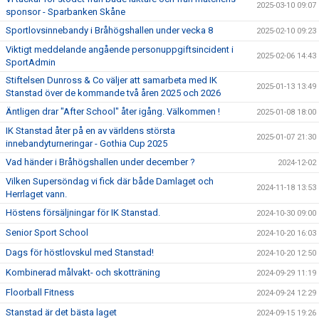
2025-03-10 09:07
sponsor - Sparbanken Skåne
Sportlovsinnebandy i Bråhögshallen under vecka 8
2025-02-10 09:23
Viktigt meddelande angående personuppgiftsincident i
2025-02-06 14:43
SportAdmin
Stiftelsen Dunross & Co väljer att samarbeta med IK
2025-01-13 13:49
Stanstad över de kommande två åren 2025 och 2026
Äntligen drar "After School" åter igång. Välkommen !
2025-01-08 18:00
IK Stanstad åter på en av världens största
2025-01-07 21:30
innebandyturneringar - Gothia Cup 2025
Vad händer i Bråhögshallen under december ?
2024-12-02
Vilken Supersöndag vi fick där både Damlaget och
2024-11-18 13:53
Herrlaget vann.
Höstens försäljningar för IK Stanstad.
2024-10-30 09:00
Senior Sport School
2024-10-20 16:03
Dags för höstlovskul med Stanstad!
2024-10-20 12:50
Kombinerad målvakt- och skotträning
2024-09-29 11:19
Floorball Fitness
2024-09-24 12:29
Stanstad är det bästa laget
2024-09-15 19:26