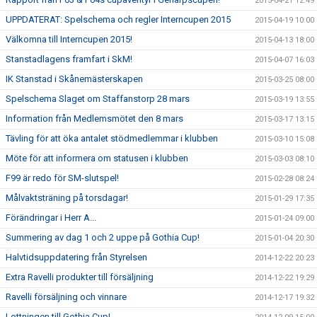
2015-04-21 12:49
UPPDATERAT: Spelschema och regler Interncupen 2015
2015-04-19 10:00
Välkomna till Interncupen 2015!
2015-04-13 18:00
Stanstadlagens framfart i SkM!
2015-04-07 16:03
IK Stanstad i Skånemästerskapen
2015-03-25 08:00
Spelschema Slaget om Staffanstorp 28 mars
2015-03-19 13:55
Information från Medlemsmötet den 8 mars
2015-03-17 13:15
Tävling för att öka antalet stödmedlemmar i klubben
2015-03-10 15:08
Möte för att informera om statusen i klubben
2015-03-03 08:10
F99 är redo för SM-slutspel!
2015-02-28 08:24
Målvaktsträning på torsdagar!
2015-01-29 17:35
Förändringar i Herr A...
2015-01-24 09:00
Summering av dag 1 och 2 uppe på Gothia Cup!
2015-01-04 20:30
Halvtidsuppdatering från Styrelsen
2014-12-22 20:23
Extra Ravelli produkter till försäljning
2014-12-22 19:29
Ravelli försäljning och vinnare
2014-12-17 19:32
Lottningen till Gothia Cup!