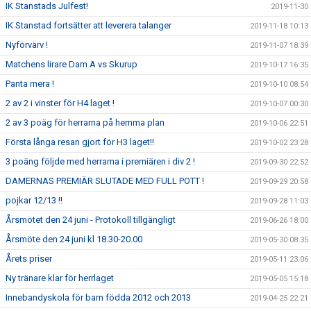
IK Stanstads Julfest!
2019-11-30
IK Stanstad fortsätter att leverera talanger
2019-11-18 10:13
Nyförvärv !
2019-11-07 18:39
Matchens lirare Dam A vs Skurup
2019-10-17 16:35
Panta mera !
2019-10-10 08:54
2 av 2 i vinster för H4 laget !
2019-10-07 00:30
2 av 3 poäg för herrarna på hemma plan
2019-10-06 22:51
Första långa resan gjort för H3 laget!!
2019-10-02 23:28
3 poäng följde med herrarna i premiären i div 2 !
2019-09-30 22:52
DAMERNAS PREMIÄR SLUTADE MED FULL POTT !
2019-09-29 20:58
pojkar 12/13 !!
2019-09-28 11:03
Årsmötet den 24 juni - Protokoll tillgängligt
2019-06-26 18:00
Årsmöte den 24 juni kl 18.30-20.00
2019-05-30 08:35
Årets priser
2019-05-11 23:06
Ny tränare klar för herrlaget
2019-05-05 15:18
Innebandyskola för barn födda 2012 och 2013
2019-04-25 22:21