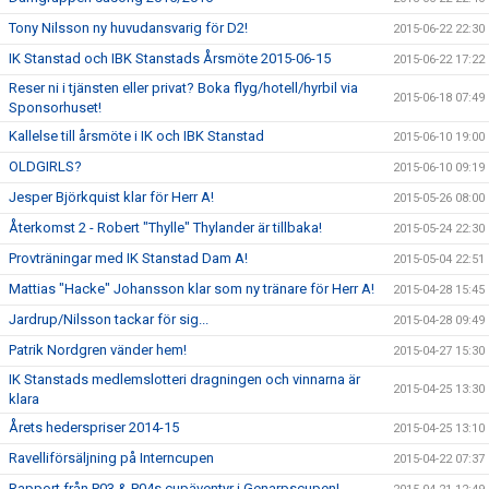
Tony Nilsson ny huvudansvarig för D2!
2015-06-22 22:30
IK Stanstad och IBK Stanstads Årsmöte 2015-06-15
2015-06-22 17:22
Reser ni i tjänsten eller privat? Boka flyg/hotell/hyrbil via
2015-06-18 07:49
Sponsorhuset!
Kallelse till årsmöte i IK och IBK Stanstad
2015-06-10 19:00
OLDGIRLS?
2015-06-10 09:19
Jesper Björkquist klar för Herr A!
2015-05-26 08:00
Återkomst 2 - Robert "Thylle" Thylander är tillbaka!
2015-05-24 22:30
Provträningar med IK Stanstad Dam A!
2015-05-04 22:51
Mattias "Hacke" Johansson klar som ny tränare för Herr A!
2015-04-28 15:45
Jardrup/Nilsson tackar för sig...
2015-04-28 09:49
Patrik Nordgren vänder hem!
2015-04-27 15:30
IK Stanstads medlemslotteri dragningen och vinnarna är
2015-04-25 13:30
klara
Årets hederspriser 2014-15
2015-04-25 13:10
Ravelliförsäljning på Interncupen
2015-04-22 07:37
Rapport från P03 & P04s cupäventyr i Genarpscupen!