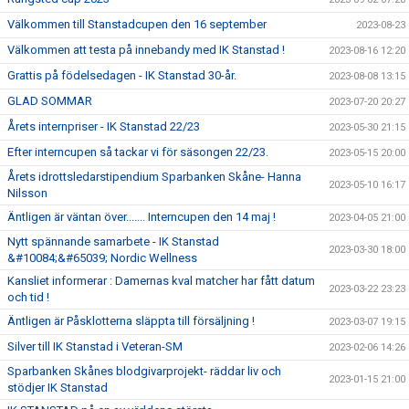
Välkommen till Stanstadcupen den 16 september
2023-08-23
Välkommen att testa på innebandy med IK Stanstad !
2023-08-16 12:20
Grattis på födelsedagen - IK Stanstad 30-år.
2023-08-08 13:15
GLAD SOMMAR
2023-07-20 20:27
Årets internpriser - IK Stanstad 22/23
2023-05-30 21:15
Efter interncupen så tackar vi för säsongen 22/23.
2023-05-15 20:00
Årets idrottsledarstipendium Sparbanken Skåne- Hanna
2023-05-10 16:17
Nilsson
Äntligen är väntan över....... Interncupen den 14 maj !
2023-04-05 21:00
Nytt spännande samarbete - IK Stanstad
2023-03-30 18:00
&#10084;&#65039; Nordic Wellness
Kansliet informerar : Damernas kval matcher har fått datum
2023-03-22 23:23
och tid !
Äntligen är Påsklotterna släppta till försäljning !
2023-03-07 19:15
Silver till IK Stanstad i Veteran-SM
2023-02-06 14:26
Sparbanken Skånes blodgivarprojekt- räddar liv och
2023-01-15 21:00
stödjer IK Stanstad