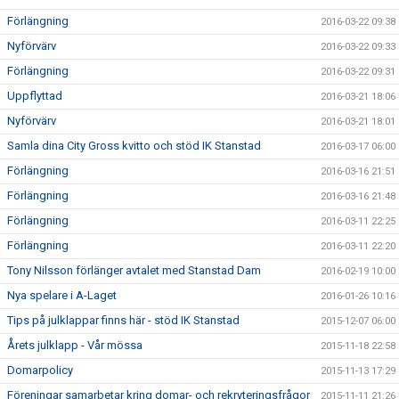
Förlängning
2016-03-22 09:38
Nyförvärv
2016-03-22 09:33
Förlängning
2016-03-22 09:31
Uppflyttad
2016-03-21 18:06
Nyförvärv
2016-03-21 18:01
Samla dina City Gross kvitto och stöd IK Stanstad
2016-03-17 06:00
Förlängning
2016-03-16 21:51
Förlängning
2016-03-16 21:48
Förlängning
2016-03-11 22:25
Förlängning
2016-03-11 22:20
Tony Nilsson förlänger avtalet med Stanstad Dam
2016-02-19 10:00
Nya spelare i A-Laget
2016-01-26 10:16
Tips på julklappar finns här - stöd IK Stanstad
2015-12-07 06:00
Årets julklapp - Vår mössa
2015-11-18 22:58
Domarpolicy
2015-11-13 17:29
Föreningar samarbetar kring domar- och rekryteringsfrågor
2015-11-11 21:26