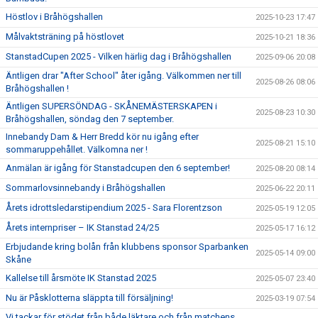
Höstlov i Bråhögshallen
2025-10-23 17:47
Målvaktsträning på höstlovet
2025-10-21 18:36
StanstadCupen 2025 - Vilken härlig dag i Bråhögshallen
2025-09-06 20:08
Äntligen drar "After School" åter igång. Välkommen ner till
2025-08-26 08:06
Bråhögshallen !
Äntligen SUPERSÖNDAG - SKÅNEMÄSTERSKAPEN i
2025-08-23 10:30
Bråhögshallen, söndag den 7 september.
Innebandy Dam & Herr Bredd kör nu igång efter
2025-08-21 15:10
sommaruppehållet. Välkomna ner !
Anmälan är igång för Stanstadcupen den 6 september!
2025-08-20 08:14
Sommarlovsinnebandy i Bråhögshallen
2025-06-22 20:11
Årets idrottsledarstipendium 2025 - Sara Florentzson
2025-05-19 12:05
Årets internpriser – IK Stanstad 24/25
2025-05-17 16:12
Erbjudande kring bolån från klubbens sponsor Sparbanken
2025-05-14 09:00
Skåne
Kallelse till årsmöte IK Stanstad 2025
2025-05-07 23:40
Nu är Påsklotterna släppta till försäljning!
2025-03-19 07:54
Vi tackar för stödet från både läktare och från matchens