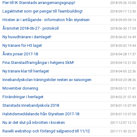
Fler till IK Stanstads arrangemangsgrupp!
2018-09-26 10:00
Lagaktivitet som ger pengar till Teambuilding!
2018-09-17 12:30
Hösten är i antågande - information från styrelsen
2018-09-09 09:14
Årsmötet 2018-06-27 - protokoll
2018-06-30 17:59
Ny huvudtränare i damlaget!
2018-06-02 16:49
Ny tränare för H3 laget
2018-05-02 19:44
Årets priser 2017-18
2018-04-28 17:37
Fina Stanstadframgångar i helgens SkM!
2018-04-10 21:00
Ny tränare klar till herrlaget
2018-04-05 22:36
Innebandyskolan träningstider resten av säsongen
2018-03-23 08:26
Movember donering
2018-03-12 11:41
Förändringar i herrlaget
2018-02-21 07:43
Stanstads Innebandyskola 2018
2018-01-15 07:49
Halvtidsmeddelande från Styrelsen 2017-18
2018-01-13 07:00
Nu är det slut på inbrotten i kiosken
2017-12-07 12:15
Ravelli webshop och förlängd säljperiod till 11/12
2017-11-30 22:31