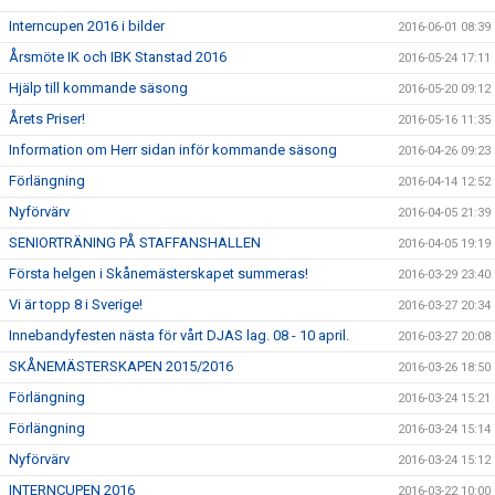
Interncupen 2016 i bilder
2016-06-01 08:39
Årsmöte IK och IBK Stanstad 2016
2016-05-24 17:11
Hjälp till kommande säsong
2016-05-20 09:12
Årets Priser!
2016-05-16 11:35
Information om Herr sidan inför kommande säsong
2016-04-26 09:23
Förlängning
2016-04-14 12:52
Nyförvärv
2016-04-05 21:39
SENIORTRÄNING PÅ STAFFANSHALLEN
2016-04-05 19:19
Första helgen i Skånemästerskapet summeras!
2016-03-29 23:40
Vi är topp 8 i Sverige!
2016-03-27 20:34
Innebandyfesten nästa för vårt DJAS lag. 08 - 10 april.
2016-03-27 20:08
SKÅNEMÄSTERSKAPEN 2015/2016
2016-03-26 18:50
Förlängning
2016-03-24 15:21
Förlängning
2016-03-24 15:14
Nyförvärv
2016-03-24 15:12
INTERNCUPEN 2016
2016-03-22 10:00