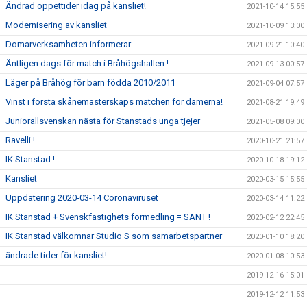
Ändrad öppettider idag på kansliet!
2021-10-14 15:55
Modernisering av kansliet
2021-10-09 13:00
Domarverksamheten informerar
2021-09-21 10:40
Äntligen dags för match i Bråhögshallen !
2021-09-13 00:57
Läger på Bråhög för barn födda 2010/2011
2021-09-04 07:57
Vinst i första skånemästerskaps matchen för damerna!
2021-08-21 19:49
Juniorallsvenskan nästa för Stanstads unga tjejer
2021-05-08 09:00
Ravelli !
2020-10-21 21:57
IK Stanstad !
2020-10-18 19:12
Kansliet
2020-03-15 15:55
Uppdatering 2020-03-14 Coronaviruset
2020-03-14 11:22
IK Stanstad + Svenskfastighets förmedling = SANT !
2020-02-12 22:45
IK Stanstad välkomnar Studio S som samarbetspartner
2020-01-10 18:20
ändrade tider för kansliet!
2020-01-08 10:53
2019-12-16 15:01
2019-12-12 11:53