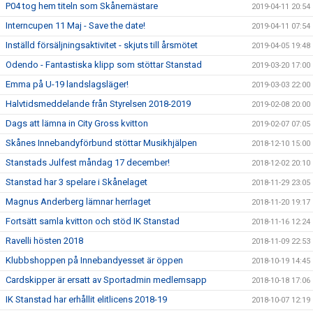
P04 tog hem titeln som Skånemästare
2019-04-11 20:54
Interncupen 11 Maj - Save the date!
2019-04-11 07:54
Inställd försäljningsaktivitet - skjuts till årsmötet
2019-04-05 19:48
Odendo - Fantastiska klipp som stöttar Stanstad
2019-03-20 17:00
Emma på U-19 landslagsläger!
2019-03-03 22:00
Halvtidsmeddelande från Styrelsen 2018-2019
2019-02-08 20:00
Dags att lämna in City Gross kvitton
2019-02-07 07:05
Skånes Innebandyförbund stöttar Musikhjälpen
2018-12-10 15:00
Stanstads Julfest måndag 17 december!
2018-12-02 20:10
Stanstad har 3 spelare i Skånelaget
2018-11-29 23:05
Magnus Anderberg lämnar herrlaget
2018-11-20 19:17
Fortsätt samla kvitton och stöd IK Stanstad
2018-11-16 12:24
Ravelli hösten 2018
2018-11-09 22:53
Klubbshoppen på Innebandyesset är öppen
2018-10-19 14:45
Cardskipper är ersatt av Sportadmin medlemsapp
2018-10-18 17:06
IK Stanstad har erhållit elitlicens 2018-19
2018-10-07 12:19