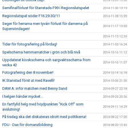
2014-12-09 15:00
Semifinalförlust för Stanstads F99 i Regionslutspelet
2014-11-30 13:19
Regionslutspel söder F16 29-30/11
2014-11-28 15:39
Seger för herrarna men tyvärr förlust för damerna på
2014-11-17 19:03
Supersöndagen!
2014-11-13 12:59
Tider för fotografering på lördag!
2014-11-03 16:24
Spelschema hemmamatcher i grön och blå nivå
2014-10-16 11:12
Uppdaterat kioskschema och sargvaktsschema from
2014-10-16 11:07
vecka 42
Fotografering den 8 november!
2014-10-14 16:18
IK Stanstad först ut med Ravelli!
2014-10-06 21:30
DAM A: inför matchen med Benny Sand
2014-09-27 22:18
I helgen händer mycket...
2014-09-25 20:56
En fartfylld helg med höjdpunkten "Kick Off" som
2014-09-11 14:29
avslutning!
På tisdag ska det diskuteras idrott med politikerna!
2014-08-22 17:00
FDU - Dax för domarutbildning
2014-08-20 15:45