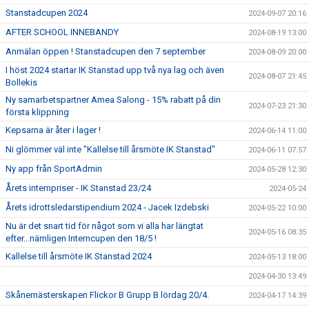
Stanstadcupen 2024
2024-09-07 20:16
AFTER SCHOOL INNEBANDY
2024-08-19 13:00
Anmälan öppen ! Stanstadcupen den 7 september
2024-08-09 20:00
I höst 2024 startar IK Stanstad upp två nya lag och även
2024-08-07 21:45
Bollekis
Ny samarbetspartner Amea Salong - 15% rabatt på din
2024-07-23 21:30
första klippning
Kepsarna är åter i lager !
2024-06-14 11:00
Ni glömmer väl inte "Kallelse till årsmöte IK Stanstad"
2024-06-11 07:57
Ny app från SportAdmin
2024-05-28 12:30
Årets internpriser - IK Stanstad 23/24
2024-05-24
Årets idrottsledarstipendium 2024 - Jacek Izdebski
2024-05-22 10:00
Nu är det snart tid för något som vi alla har längtat
2024-05-16 08:35
efter...nämligen Interncupen den 18/5 !
Kallelse till årsmöte IK Stanstad 2024
2024-05-13 18:00
2024-04-30 13:49
Skånemästerskapen Flickor B Grupp B lördag 20/4.
2024-04-17 14:39