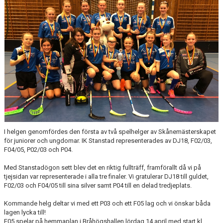
I helgen genomfördes den första av två spelhelger av Skånemästerskapet
för juniorer och ungdomar. IK Stanstad representerades av DJ18, F02/03,
F04/05, P02/03 och P04.
Med Stanstadögon sett blev det en riktig fullträff, framförallt då vi på
tjejsidan var representerade i alla tre finaler. Vi gratulerar DJ18 till guldet,
F02/03 och F04/05 till sina silver samt P04 till en delad tredjeplats.
Kommande helg deltar vi med ett P03 och ett F05 lag och vi önskar båda
lagen lycka till!
F05 spelar på hemmaplan i Bråhögshallen lördag 14 april med start kl.