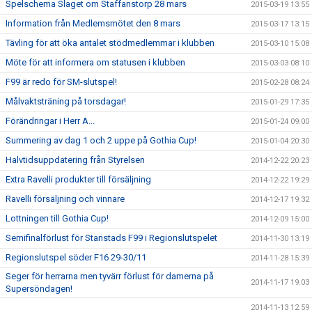
Spelschema Slaget om Staffanstorp 28 mars
2015-03-19 13:55
Information från Medlemsmötet den 8 mars
2015-03-17 13:15
Tävling för att öka antalet stödmedlemmar i klubben
2015-03-10 15:08
Möte för att informera om statusen i klubben
2015-03-03 08:10
F99 är redo för SM-slutspel!
2015-02-28 08:24
Målvaktsträning på torsdagar!
2015-01-29 17:35
Förändringar i Herr A...
2015-01-24 09:00
Summering av dag 1 och 2 uppe på Gothia Cup!
2015-01-04 20:30
Halvtidsuppdatering från Styrelsen
2014-12-22 20:23
Extra Ravelli produkter till försäljning
2014-12-22 19:29
Ravelli försäljning och vinnare
2014-12-17 19:32
Lottningen till Gothia Cup!
2014-12-09 15:00
Semifinalförlust för Stanstads F99 i Regionslutspelet
2014-11-30 13:19
Regionslutspel söder F16 29-30/11
2014-11-28 15:39
Seger för herrarna men tyvärr förlust för damerna på
2014-11-17 19:03
Supersöndagen!
2014-11-13 12:59