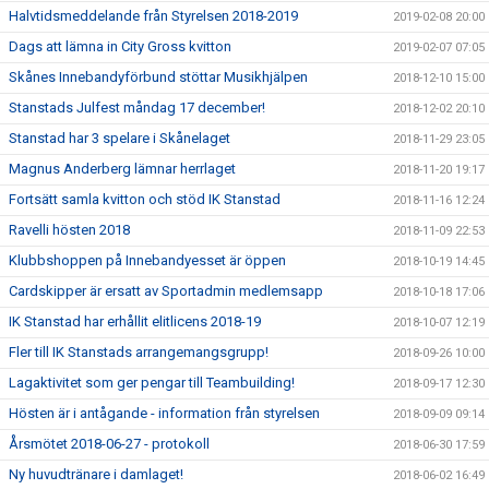
Halvtidsmeddelande från Styrelsen 2018-2019
2019-02-08 20:00
Dags att lämna in City Gross kvitton
2019-02-07 07:05
Skånes Innebandyförbund stöttar Musikhjälpen
2018-12-10 15:00
Stanstads Julfest måndag 17 december!
2018-12-02 20:10
Stanstad har 3 spelare i Skånelaget
2018-11-29 23:05
Magnus Anderberg lämnar herrlaget
2018-11-20 19:17
Fortsätt samla kvitton och stöd IK Stanstad
2018-11-16 12:24
Ravelli hösten 2018
2018-11-09 22:53
Klubbshoppen på Innebandyesset är öppen
2018-10-19 14:45
Cardskipper är ersatt av Sportadmin medlemsapp
2018-10-18 17:06
IK Stanstad har erhållit elitlicens 2018-19
2018-10-07 12:19
Fler till IK Stanstads arrangemangsgrupp!
2018-09-26 10:00
Lagaktivitet som ger pengar till Teambuilding!
2018-09-17 12:30
Hösten är i antågande - information från styrelsen
2018-09-09 09:14
Årsmötet 2018-06-27 - protokoll
2018-06-30 17:59
Ny huvudtränare i damlaget!
2018-06-02 16:49