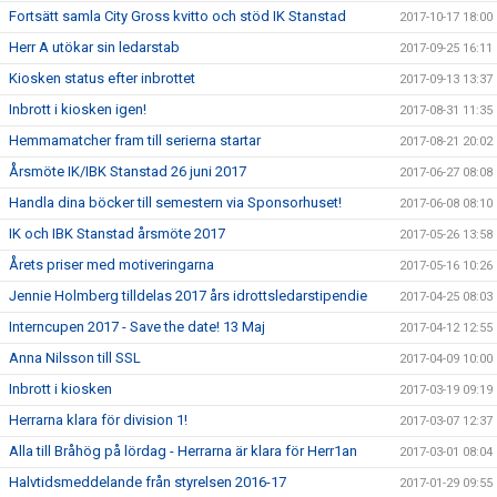
Fortsätt samla City Gross kvitto och stöd IK Stanstad
2017-10-17 18:00
Herr A utökar sin ledarstab
2017-09-25 16:11
Kiosken status efter inbrottet
2017-09-13 13:37
Inbrott i kiosken igen!
2017-08-31 11:35
Hemmamatcher fram till serierna startar
2017-08-21 20:02
Årsmöte IK/IBK Stanstad 26 juni 2017
2017-06-27 08:08
Handla dina böcker till semestern via Sponsorhuset!
2017-06-08 08:10
IK och IBK Stanstad årsmöte 2017
2017-05-26 13:58
Årets priser med motiveringarna
2017-05-16 10:26
Jennie Holmberg tilldelas 2017 års idrottsledarstipendie
2017-04-25 08:03
Interncupen 2017 - Save the date! 13 Maj
2017-04-12 12:55
Anna Nilsson till SSL
2017-04-09 10:00
Inbrott i kiosken
2017-03-19 09:19
Herrarna klara för division 1!
2017-03-07 12:37
Alla till Bråhög på lördag - Herrarna är klara för Herr1an
2017-03-01 08:04
Halvtidsmeddelande från styrelsen 2016-17
2017-01-29 09:55