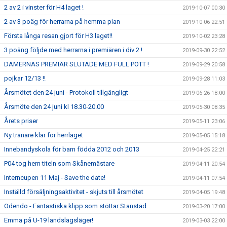
2 av 2 i vinster för H4 laget !
2019-10-07 00:30
2 av 3 poäg för herrarna på hemma plan
2019-10-06 22:51
Första långa resan gjort för H3 laget!!
2019-10-02 23:28
3 poäng följde med herrarna i premiären i div 2 !
2019-09-30 22:52
DAMERNAS PREMIÄR SLUTADE MED FULL POTT !
2019-09-29 20:58
pojkar 12/13 !!
2019-09-28 11:03
Årsmötet den 24 juni - Protokoll tillgängligt
2019-06-26 18:00
Årsmöte den 24 juni kl 18.30-20.00
2019-05-30 08:35
Årets priser
2019-05-11 23:06
Ny tränare klar för herrlaget
2019-05-05 15:18
Innebandyskola för barn födda 2012 och 2013
2019-04-25 22:21
P04 tog hem titeln som Skånemästare
2019-04-11 20:54
Interncupen 11 Maj - Save the date!
2019-04-11 07:54
Inställd försäljningsaktivitet - skjuts till årsmötet
2019-04-05 19:48
Odendo - Fantastiska klipp som stöttar Stanstad
2019-03-20 17:00
Emma på U-19 landslagsläger!
2019-03-03 22:00