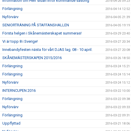
Information om Herr sidan inför kommande säsong
2016-04-26 09:23
Förlängning
2016-04-14 12:52
Nyförvärv
2016-04-05 21:39
SENIORTRÄNING PÅ STAFFANSHALLEN
2016-04-05 19:19
Första helgen i Skånemästerskapet summeras!
2016-03-29 23:40
Vi är topp 8 i Sverige!
2016-03-27 20:34
Innebandyfesten nästa för vårt DJAS lag. 08 - 10 april.
2016-03-27 20:08
SKÅNEMÄSTERSKAPEN 2015/2016
2016-03-26 18:50
Förlängning
2016-03-24 15:21
Förlängning
2016-03-24 15:14
Nyförvärv
2016-03-24 15:12
INTERNCUPEN 2016
2016-03-22 10:00
Förlängning
2016-03-22 09:38
Nyförvärv
2016-03-22 09:33
Förlängning
2016-03-22 09:31
Uppflyttad
2016-03-21 18:06