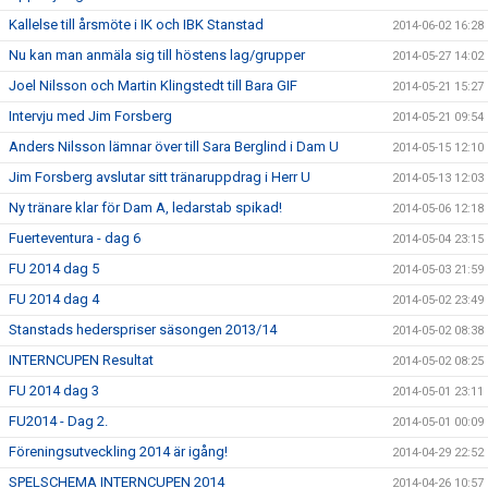
Kallelse till årsmöte i IK och IBK Stanstad
2014-06-02 16:28
Nu kan man anmäla sig till höstens lag/grupper
2014-05-27 14:02
Joel Nilsson och Martin Klingstedt till Bara GIF
2014-05-21 15:27
Intervju med Jim Forsberg
2014-05-21 09:54
Anders Nilsson lämnar över till Sara Berglind i Dam U
2014-05-15 12:10
Jim Forsberg avslutar sitt tränaruppdrag i Herr U
2014-05-13 12:03
Ny tränare klar för Dam A, ledarstab spikad!
2014-05-06 12:18
Fuerteventura - dag 6
2014-05-04 23:15
FU 2014 dag 5
2014-05-03 21:59
FU 2014 dag 4
2014-05-02 23:49
Stanstads hederspriser säsongen 2013/14
2014-05-02 08:38
INTERNCUPEN Resultat
2014-05-02 08:25
FU 2014 dag 3
2014-05-01 23:11
FU2014 - Dag 2.
2014-05-01 00:09
Föreningsutveckling 2014 är igång!
2014-04-29 22:52
SPELSCHEMA INTERNCUPEN 2014
2014-04-26 10:57