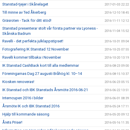
Stanstad-tjejer i Skånelaget
2017-01-03 22:22
Till minne av Ted Åkerberg
2016-12-10 18:45
Gräsroten - Tack för ditt stöd!
2016-11-11 12:12
Stanstad presenterar stolt vår första partner via Lyoness -
2016-11-04 15:52
Skånska Badrum
Ravelli - det perfekta julklappstipset!
2016-10-31 09:04
Fotografering IK Stanstad 12 November
2016-10-25 07:55
Ravelli kommer tillbaka i November
2016-10-20 13:19
IK Stanstad CashBack kort till alla medlemmar
2016-08-23 09:00
Föreningarnas Dag 27 augusti Bråhög kl. 10–14
2016-08-15 10:37
Kiosken renoveras!
2016-06-23 05:15
IK Stanstad och IBK Stanstads Årsmöte 2016-06-21
2016-06-22 13:51
Interncupen 2016 i bilder
2016-06-01 08:39
Årsmöte IK och IBK Stanstad 2016
2016-05-24 17:11
Hjälp till kommande säsong
2016-05-20 09:12
Årets Priser!
2016-05-16 11:35