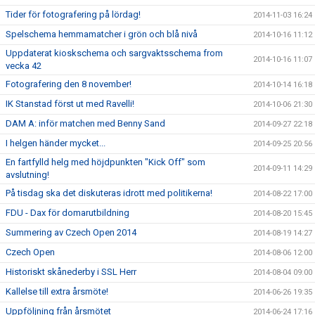
Tider för fotografering på lördag!
2014-11-03 16:24
Spelschema hemmamatcher i grön och blå nivå
2014-10-16 11:12
Uppdaterat kioskschema och sargvaktsschema from
2014-10-16 11:07
vecka 42
Fotografering den 8 november!
2014-10-14 16:18
IK Stanstad först ut med Ravelli!
2014-10-06 21:30
DAM A: inför matchen med Benny Sand
2014-09-27 22:18
I helgen händer mycket...
2014-09-25 20:56
En fartfylld helg med höjdpunkten "Kick Off" som
2014-09-11 14:29
avslutning!
På tisdag ska det diskuteras idrott med politikerna!
2014-08-22 17:00
FDU - Dax för domarutbildning
2014-08-20 15:45
Summering av Czech Open 2014
2014-08-19 14:27
Czech Open
2014-08-06 12:00
Historiskt skånederby i SSL Herr
2014-08-04 09:00
Kallelse till extra årsmöte!
2014-06-26 19:35
Uppföljning från årsmötet
2014-06-24 17:16