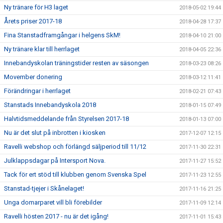
Ny tränare för H3 laget
2018-05-02 19:44
Årets priser 2017-18
2018-04-28 17:37
Fina Stanstadframgångar i helgens SkM!
2018-04-10 21:00
Ny tränare klar till herrlaget
2018-04-05 22:36
Innebandyskolan träningstider resten av säsongen
2018-03-23 08:26
Movember donering
2018-03-12 11:41
Förändringar i herrlaget
2018-02-21 07:43
Stanstads Innebandyskola 2018
2018-01-15 07:49
Halvtidsmeddelande från Styrelsen 2017-18
2018-01-13 07:00
Nu är det slut på inbrotten i kiosken
2017-12-07 12:15
Ravelli webshop och förlängd säljperiod till 11/12
2017-11-30 22:31
Julklappsdagar på Intersport Nova.
2017-11-27 15:52
Tack för ert stöd till klubben genom Svenska Spel
2017-11-23 12:55
Stanstad-tjejer i Skånelaget!
2017-11-16 21:25
Unga domarparet vill bli förebilder
2017-11-09 12:14
Ravelli hösten 2017 - nu är det igång!
2017-11-01 15:43