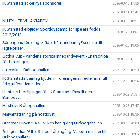
IK Stanstad söker nya sponsorer
2026-03-16 17:56
2026-03-11 17:41
NU FYLLER VI LÄKTAREN!
2026-03-05 18:51
IK Stanstad erbjuder Sportlovscamp för spelare födda
2026-01-28 14:51
2012/2013
Säsongens föreningskläder från InnebandyEsset, nu till
2026-01-20 19:06
lägre priser !
Gothia Cup - Världens största innebandyevent - En tradition
2026-01-04 11:11
för föreningen
Jullovskul i Bråhögshallen
2025-12-13 16:29
IK Stanstads damlag bjuder in föreningens medlemmar till
2025-12-05 10:24
årlig julfest den 8 dec.
Höstens försäljningar för IK Stanstad - Ravelli och
2025-10-29 21:54
Bambusa.
Höstlov i Bråhögshallen
2025-10-23 17:47
Målvaktsträning på höstlovet
2025-10-21 18:36
StanstadCupen 2025 - Vilken härlig dag i Bråhögshallen
2025-09-06 20:08
Äntligen drar "After School" åter igång. Välkommen ner till
2025-08-26 08:06
Bråhögshallen !