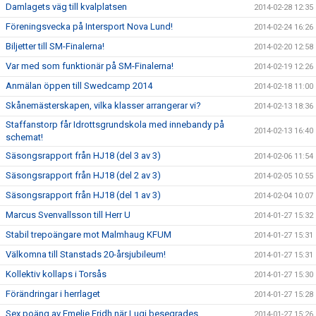
Damlagets väg till kvalplatsen
2014-02-28 12:35
Föreningsvecka på Intersport Nova Lund!
2014-02-24 16:26
Biljetter till SM-Finalerna!
2014-02-20 12:58
Var med som funktionär på SM-Finalerna!
2014-02-19 12:26
Anmälan öppen till Swedcamp 2014
2014-02-18 11:00
Skånemästerskapen, vilka klasser arrangerar vi?
2014-02-13 18:36
Staffanstorp får Idrottsgrundskola med innebandy på
2014-02-13 16:40
schemat!
Säsongsrapport från HJ18 (del 3 av 3)
2014-02-06 11:54
Säsongsrapport från HJ18 (del 2 av 3)
2014-02-05 10:55
Säsongsrapport från HJ18 (del 1 av 3)
2014-02-04 10:07
Marcus Svenvallsson till Herr U
2014-01-27 15:32
Stabil trepoängare mot Malmhaug KFUM
2014-01-27 15:31
Välkomna till Stanstads 20-årsjubileum!
2014-01-27 15:31
Kollektiv kollaps i Torsås
2014-01-27 15:30
Förändringar i herrlaget
2014-01-27 15:28
Sex poäng av Emelie Fridh när Lugi besegrades
2014-01-27 15:26