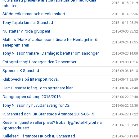
IK Stanstad presenterar stolt rabatthäftet med lokala
2015-10-18 21:19
rabatter!
Stödmedlemmar och medlemskort
2015-10-14 09:36
Tony Taijala lämnar Stanstad
2015-10-11 08:29
Nu startar vi röda gruppen!
2015-09-30 23:32
Mattias "Hacke" Johansson tränare för Herrlaget inför
2015-09-24 17:35
seriepremiären
Tony Nilsson tränare i Damlaget berättar om säsongen
2015-09-23 14:00
Fotografering! Lördagen den 7 november
2015-09-08 15:16
Sponsra IK Stanstad
2015-09-06 16:13
Klubbvecka på Intersport Nova!
2015-08-11 22:59
Herr U startar igång...och ny tränare klar!
2015-08-04 21:40
Damgruppen säsong 2015/2016
2015-06-22 22:40
Tony Nilsson ny huvudansvarig för D2!
2015-06-22 22:30
IK Stanstad och IBK Stanstads Årsmöte 2015-06-15
2015-06-22 17:22
Reser ni i tjänsten eller privat? Boka flyg/hotell/hyrbil via
2015-06-18 07:49
Sponsorhuset!
Kallelse till årsmöte i IK och IBK Stanstad
2015-06-10 19:00