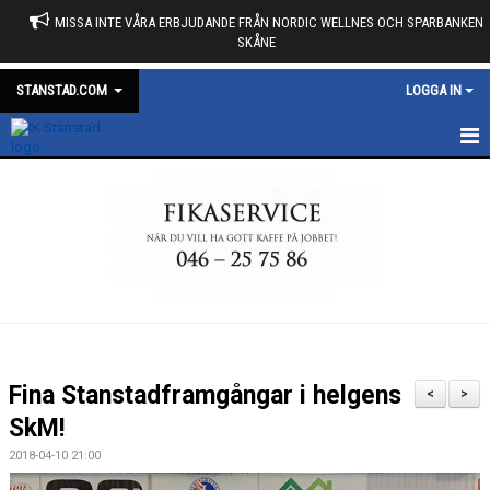
MISSA INTE VÅRA ERBJUDANDE FRÅN NORDIC WELLNES OCH SPARBANKEN
SKÅNE
STANSTAD.COM
LOGGA IN
START
KALENDER
NYHETER
MARKNAD
MEDLEMSKAP
Fina Stanstadframgångar i helgens
<
>
OM KLUBBEN
SkM!
2018-04-10 21:00
DUNROSS FÖRENING