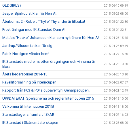
OLDGIRLS?
2015-06-10 09:19
Jesper Björkquist klar för Herr A!
2015-05-26 08:00
Återkomst 2 - Robert "Thylle" Thylander är tillbaka!
2015-05-24 22:30
Provträningar med IK Stanstad Dam A!
2015-05-04 22:51
Mattias "Hacke" Johansson klar som ny tränare för Herr A!
2015-04-28 15:45
Jardrup/Nilsson tackar för sig...
2015-04-28 09:49
Patrik Nordgren vänder hem!
2015-04-27 15:30
IK Stanstads medlemslotteri dragningen och vinnarna är
2015-04-25 13:30
klara
Årets hederspriser 2014-15
2015-04-25 13:10
Ravelliförsäljning på Interncupen
2015-04-22 07:37
Rapport från P03 & P04s cupäventyr i Genarpscupen!
2015-04-21 12:49
UPPDATERAT: Spelschema och regler Interncupen 2015
2015-04-19 10:00
Välkomna till Interncupen 2015!
2015-04-13 18:00
Stanstadlagens framfart i SkM!
2015-04-07 16:03
IK Stanstad i Skånemästerskapen
2015-03-25 08:00