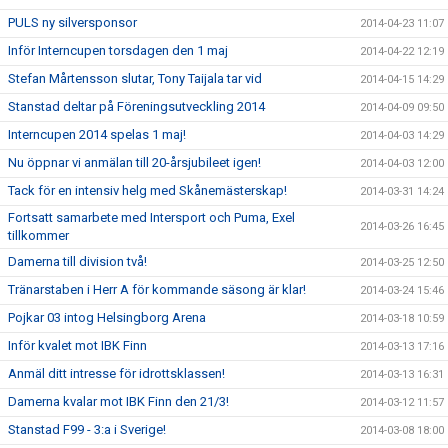
PULS ny silversponsor
2014-04-23 11:07
Inför Interncupen torsdagen den 1 maj
2014-04-22 12:19
Stefan Mårtensson slutar, Tony Taijala tar vid
2014-04-15 14:29
Stanstad deltar på Föreningsutveckling 2014
2014-04-09 09:50
Interncupen 2014 spelas 1 maj!
2014-04-03 14:29
Nu öppnar vi anmälan till 20-årsjubileet igen!
2014-04-03 12:00
Tack för en intensiv helg med Skånemästerskap!
2014-03-31 14:24
Fortsatt samarbete med Intersport och Puma, Exel
2014-03-26 16:45
tillkommer
Damerna till division två!
2014-03-25 12:50
Tränarstaben i Herr A för kommande säsong är klar!
2014-03-24 15:46
Pojkar 03 intog Helsingborg Arena
2014-03-18 10:59
Inför kvalet mot IBK Finn
2014-03-13 17:16
Anmäl ditt intresse för idrottsklassen!
2014-03-13 16:31
Damerna kvalar mot IBK Finn den 21/3!
2014-03-12 11:57
Stanstad F99 - 3:a i Sverige!
2014-03-08 18:00