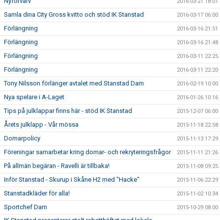
Nyförvärv
2016-03-21 18:01
Samla dina City Gross kvitto och stöd IK Stanstad
2016-03-17 06:00
Förlängning
2016-03-16 21:51
Förlängning
2016-03-16 21:48
Förlängning
2016-03-11 22:25
Förlängning
2016-03-11 22:20
Tony Nilsson förlänger avtalet med Stanstad Dam
2016-02-19 10:00
Nya spelare i A-Laget
2016-01-26 10:16
Tips på julklappar finns här - stöd IK Stanstad
2015-12-07 06:00
Årets julklapp - Vår mössa
2015-11-18 22:58
Domarpolicy
2015-11-13 17:29
Föreningar samarbetar kring domar- och rekryteringsfrågor
2015-11-11 21:26
På allmän begäran - Ravelli är tillbaka!
2015-11-08 09:25
Inför Stanstad - Skurup i Skåne H2 med "Hacke"
2015-11-06 22:29
Stanstadkläder för alla!
2015-11-02 10:34
Sportchef Dam
2015-10-29 08:00