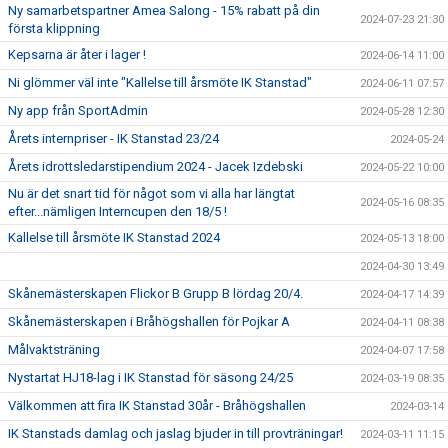
Ny samarbetspartner Amea Salong - 15% rabatt på din
2024-07-23 21:30
första klippning
Kepsarna är åter i lager !
2024-06-14 11:00
Ni glömmer väl inte "Kallelse till årsmöte IK Stanstad"
2024-06-11 07:57
Ny app från SportAdmin
2024-05-28 12:30
Årets internpriser - IK Stanstad 23/24
2024-05-24
Årets idrottsledarstipendium 2024 - Jacek Izdebski
2024-05-22 10:00
Nu är det snart tid för något som vi alla har längtat
2024-05-16 08:35
efter...nämligen Interncupen den 18/5 !
Kallelse till årsmöte IK Stanstad 2024
2024-05-13 18:00
2024-04-30 13:49
Skånemästerskapen Flickor B Grupp B lördag 20/4.
2024-04-17 14:39
Skånemästerskapen i Bråhögshallen för Pojkar A
2024-04-11 08:38
Målvaktsträning
2024-04-07 17:58
Nystartat HJ18-lag i IK Stanstad för säsong 24/25
2024-03-19 08:35
Välkommen att fira IK Stanstad 30år - Bråhögshallen
2024-03-14
IK Stanstads damlag och jaslag bjuder in till provträningar!
2024-03-11 11:15