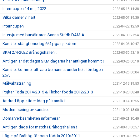
2022-05-26 21:00
Interncupen 14 maj 2022
2022-05-13 14:38
Vilka damer vi har!
2022-05-07 19:30
Interncupen
2022-04-22 12:59
Intervju med burväktaren Sanna Stridh DAM-A
2022-04-09 21:54
Kansliet stängt onsdag 6/4 pga sjukdom
2022-04-06 10:47
SKM 2/4-2022 Bråhögshallen !
2022-03-30 23:10
Äntligen är det dags! SKM dagarna har äntligen kommit !
2022-03-26 00:10
Kansliet kommer att vara bemannat under hela lördagen
2022-03-26 00:04
26/3
Målvaktsträning
2021-12-13 19:53
Pojkar Föda 2014/2015 & Flickor födda 2012/2013
2021-10-23 08:48
Ändrad öppettider idag på kansliet!
2021-10-14 15:55
Modernisering av kansliet
2021-10-09 13:00
Domarverksamheten informerar
2021-09-21 10:40
Äntligen dags för match i Bråhögshallen !
2021-09-13 00:57
Läger på Bråhög för barn födda 2010/2011
2021-09-04 07:57