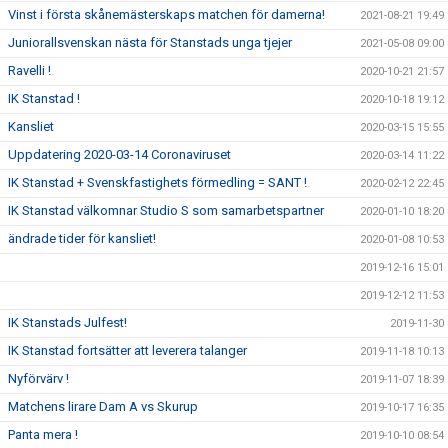
Vinst i första skånemästerskaps matchen för damerna!
2021-08-21 19:49
Juniorallsvenskan nästa för Stanstads unga tjejer
2021-05-08 09:00
Ravelli !
2020-10-21 21:57
IK Stanstad !
2020-10-18 19:12
Kansliet
2020-03-15 15:55
Uppdatering 2020-03-14 Coronaviruset
2020-03-14 11:22
IK Stanstad + Svenskfastighets förmedling = SANT !
2020-02-12 22:45
IK Stanstad välkomnar Studio S som samarbetspartner
2020-01-10 18:20
ändrade tider för kansliet!
2020-01-08 10:53
2019-12-16 15:01
2019-12-12 11:53
IK Stanstads Julfest!
2019-11-30
IK Stanstad fortsätter att leverera talanger
2019-11-18 10:13
Nyförvärv !
2019-11-07 18:39
Matchens lirare Dam A vs Skurup
2019-10-17 16:35
Panta mera !
2019-10-10 08:54