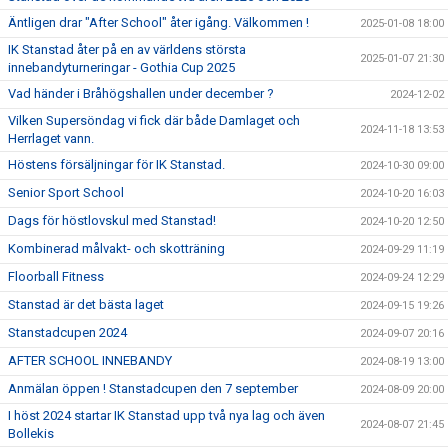
Äntligen drar "After School" åter igång. Välkommen !
2025-01-08 18:00
IK Stanstad åter på en av världens största
2025-01-07 21:30
innebandyturneringar - Gothia Cup 2025
Vad händer i Bråhögshallen under december ?
2024-12-02
Vilken Supersöndag vi fick där både Damlaget och
2024-11-18 13:53
Herrlaget vann.
Höstens försäljningar för IK Stanstad.
2024-10-30 09:00
Senior Sport School
2024-10-20 16:03
Dags för höstlovskul med Stanstad!
2024-10-20 12:50
Kombinerad målvakt- och skotträning
2024-09-29 11:19
Floorball Fitness
2024-09-24 12:29
Stanstad är det bästa laget
2024-09-15 19:26
Stanstadcupen 2024
2024-09-07 20:16
AFTER SCHOOL INNEBANDY
2024-08-19 13:00
Anmälan öppen ! Stanstadcupen den 7 september
2024-08-09 20:00
I höst 2024 startar IK Stanstad upp två nya lag och även
2024-08-07 21:45
Bollekis