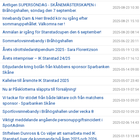
Äntligen SUPERSÖNDAG - SKÅNEMÄSTERSKAPEN i
2025-08-23 10:30
Bråhögshallen, söndag den 7 september.
Innebandy Dam & Herr Bredd kör nu igång efter
2025-08-21 15:10
sommaruppehållet. Välkomna ner !
Anmälan är igång för Stanstadcupen den 6 september!
2025-08-20 08:14
Sommarlovsinnebandy i Bråhögshallen
2025-06-22 20:11
Årets idrottsledarstipendium 2025 - Sara Florentzson
2025-05-19 12:05
Årets internpriser – IK Stanstad 24/25
2025-05-17 16:12
Erbjudande kring bolån från klubbens sponsor Sparbanken
2025-05-14 09:00
Skåne
Kallelse till årsmöte IK Stanstad 2025
2025-05-07 23:40
Nu är Påsklotterna släppta till försäljning!
2025-03-19 07:54
Vi tackar för stödet från både läktare och från matchens
2025-03-10 09:07
sponsor - Sparbanken Skåne
Sportlovsinnebandy i Bråhögshallen under vecka 8
2025-02-10 09:23
Viktigt meddelande angående personuppgiftsincident i
2025-02-06 14:43
SportAdmin
Stiftelsen Dunross & Co väljer att samarbeta med IK
2025-01-13 13:49
Stanstad över de kommande två åren 2025 och 2026