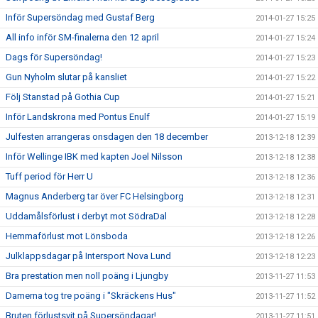
Inför Supersöndag med Gustaf Berg
2014-01-27 15:25
All info inför SM-finalerna den 12 april
2014-01-27 15:24
Dags för Supersöndag!
2014-01-27 15:23
Gun Nyholm slutar på kansliet
2014-01-27 15:22
Följ Stanstad på Gothia Cup
2014-01-27 15:21
Inför Landskrona med Pontus Enulf
2014-01-27 15:19
Julfesten arrangeras onsdagen den 18 december
2013-12-18 12:39
Inför Wellinge IBK med kapten Joel Nilsson
2013-12-18 12:38
Tuff period för Herr U
2013-12-18 12:36
Magnus Anderberg tar över FC Helsingborg
2013-12-18 12:31
Uddamålsförlust i derbyt mot SödraDal
2013-12-18 12:28
Hemmaförlust mot Lönsboda
2013-12-18 12:26
Julklappsdagar på Intersport Nova Lund
2013-12-18 12:23
Bra prestation men noll poäng i Ljungby
2013-11-27 11:53
Damerna tog tre poäng i "Skräckens Hus"
2013-11-27 11:52
Bruten förlustsvit på Supersöndagar!
2013-11-27 11:51