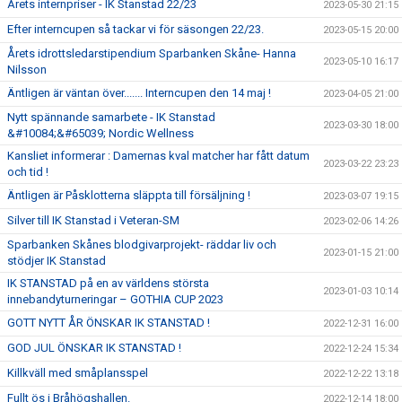
Årets internpriser - IK Stanstad 22/23
2023-05-30 21:15
Efter interncupen så tackar vi för säsongen 22/23.
2023-05-15 20:00
Årets idrottsledarstipendium Sparbanken Skåne- Hanna
2023-05-10 16:17
Nilsson
Äntligen är väntan över....... Interncupen den 14 maj !
2023-04-05 21:00
Nytt spännande samarbete - IK Stanstad
2023-03-30 18:00
&#10084;&#65039; Nordic Wellness
Kansliet informerar : Damernas kval matcher har fått datum
2023-03-22 23:23
och tid !
Äntligen är Påsklotterna släppta till försäljning !
2023-03-07 19:15
Silver till IK Stanstad i Veteran-SM
2023-02-06 14:26
Sparbanken Skånes blodgivarprojekt- räddar liv och
2023-01-15 21:00
stödjer IK Stanstad
IK STANSTAD på en av världens största
2023-01-03 10:14
innebandyturneringar – GOTHIA CUP 2023
GOTT NYTT ÅR ÖNSKAR IK STANSTAD !
2022-12-31 16:00
GOD JUL ÖNSKAR IK STANSTAD !
2022-12-24 15:34
Killkväll med småplansspel
2022-12-22 13:18
Fullt ös i Bråhögshallen.
2022-12-14 18:00