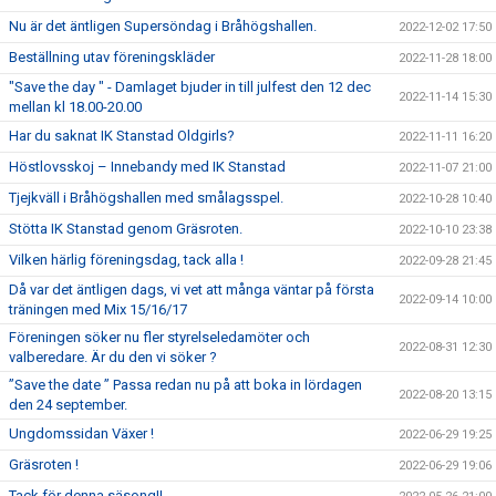
Nu är det äntligen Supersöndag i Bråhögshallen.
2022-12-02 17:50
Beställning utav föreningskläder
2022-11-28 18:00
"Save the day " - Damlaget bjuder in till julfest den 12 dec
2022-11-14 15:30
mellan kl 18.00-20.00
Har du saknat IK Stanstad Oldgirls?
2022-11-11 16:20
Höstlovsskoj – Innebandy med IK Stanstad
2022-11-07 21:00
Tjejkväll i Bråhögshallen med smålagsspel.
2022-10-28 10:40
Stötta IK Stanstad genom Gräsroten.
2022-10-10 23:38
Vilken härlig föreningsdag, tack alla !
2022-09-28 21:45
Då var det äntligen dags, vi vet att många väntar på första
2022-09-14 10:00
träningen med Mix 15/16/17
Föreningen söker nu fler styrelseledamöter och
2022-08-31 12:30
valberedare. Är du den vi söker ?
”Save the date ” Passa redan nu på att boka in lördagen
2022-08-20 13:15
den 24 september.
Ungdomssidan Växer !
2022-06-29 19:25
Gräsroten !
2022-06-29 19:06
Tack för denna säsong!!