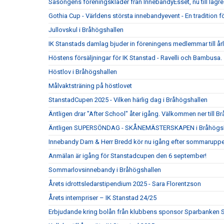
Säsongens föreningskläder från InnebandyEsset, nu till lägre 
Gothia Cup - Världens största innebandyevent - En tradition f
Jullovskul i Bråhögshallen
IK Stanstads damlag bjuder in föreningens medlemmar till årli
Höstens försäljningar för IK Stanstad - Ravelli och Bambusa.
Höstlov i Bråhögshallen
Målvaktsträning på höstlovet
StanstadCupen 2025 - Vilken härlig dag i Bråhögshallen
Äntligen drar "After School" åter igång. Välkommen ner till Br
Äntligen SUPERSÖNDAG - SKÅNEMÄSTERSKAPEN i Bråhögsha
Innebandy Dam & Herr Bredd kör nu igång efter sommaruppeh
Anmälan är igång för Stanstadcupen den 6 september!
Sommarlovsinnebandy i Bråhögshallen
Årets idrottsledarstipendium 2025 - Sara Florentzson
Årets internpriser – IK Stanstad 24/25
Erbjudande kring bolån från klubbens sponsor Sparbanken 