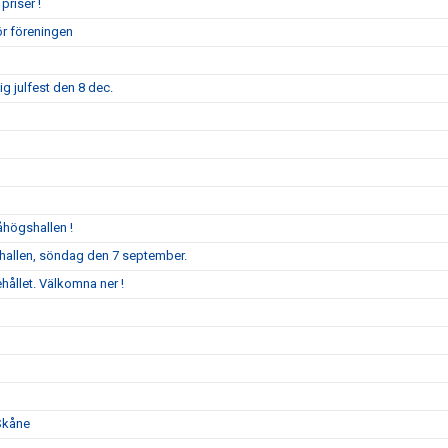
priser !
ör föreningen
g julfest den 8 dec.
åhögshallen !
llen, söndag den 7 september.
ållet. Välkomna ner !
Skåne