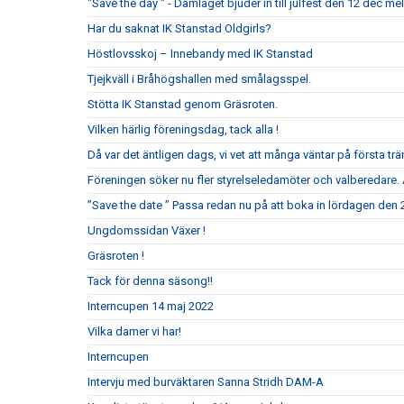
"Save the day " - Damlaget bjuder in till julfest den 12 dec me
Har du saknat IK Stanstad Oldgirls?
Höstlovsskoj – Innebandy med IK Stanstad
Tjejkväll i Bråhögshallen med smålagsspel.
Stötta IK Stanstad genom Gräsroten.
Vilken härlig föreningsdag, tack alla !
Då var det äntligen dags, vi vet att många väntar på första t
Föreningen söker nu fler styrelseledamöter och valberedare. 
”Save the date ” Passa redan nu på att boka in lördagen den
Ungdomssidan Växer !
Gräsroten !
Tack för denna säsong!!
Interncupen 14 maj 2022
Vilka damer vi har!
Interncupen
Intervju med burväktaren Sanna Stridh DAM-A