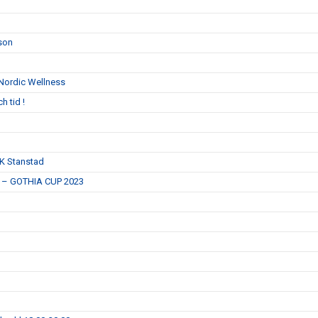
son
Nordic Wellness
h tid !
IK Stanstad
ar – GOTHIA CUP 2023