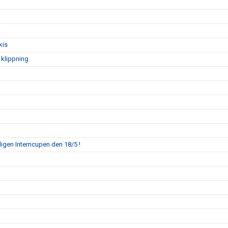
kis
 klippning
mligen Interncupen den 18/5 !