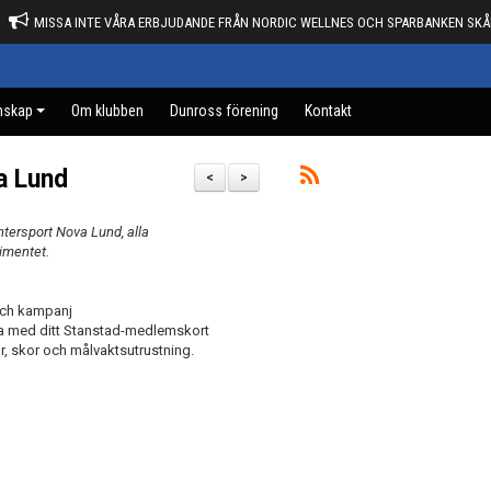
MISSA INTE VÅRA ERBJUDANDE FRÅN NORDIC WELLNES OCH SPARBANKEN SKÅ
mskap
Om klubben
Dunross förening
Kontakt
a Lund
<
>
tersport Nova Lund, alla
imentet.
 och kampanj
 ta med ditt Stanstad-medlemskort
or, skor och målvaktsutrustning.