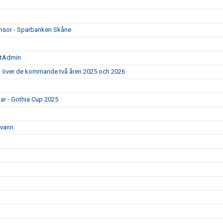
ponsor - Sparbanken Skåne
rtAdmin
ad över de kommande två åren 2025 och 2026
gar - Gothia Cup 2025
 vann.