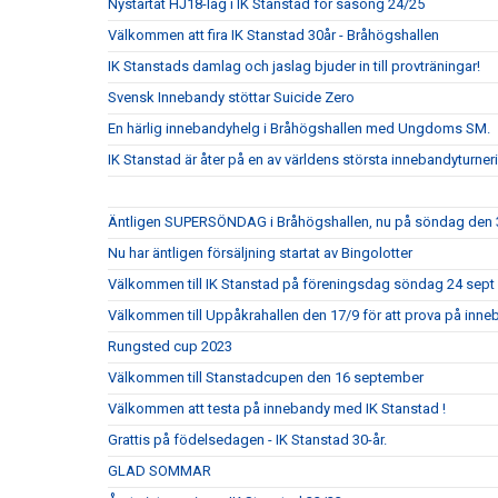
Nystartat HJ18-lag i IK Stanstad för säsong 24/25
Välkommen att fira IK Stanstad 30år - Bråhögshallen
IK Stanstads damlag och jaslag bjuder in till provträningar!
Svensk Innebandy stöttar Suicide Zero
En härlig innebandyhelg i Bråhögshallen med Ungdoms SM.
IK Stanstad är åter på en av världens största innebandyturner
Äntligen SUPERSÖNDAG i Bråhögshallen, nu på söndag den 
Nu har äntligen försäljning startat av Bingolotter
Välkommen till IK Stanstad på föreningsdag söndag 24 sept
Välkommen till Uppåkrahallen den 17/9 för att prova på inn
Rungsted cup 2023
Välkommen till Stanstadcupen den 16 september
Välkommen att testa på innebandy med IK Stanstad !
Grattis på födelsedagen - IK Stanstad 30-år.
GLAD SOMMAR