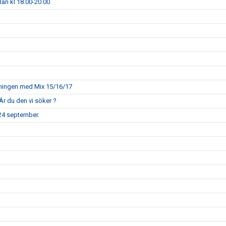
llan kl 18.00-20.00
räningen med Mix 15/16/17
Är du den vi söker ?
 24 september.