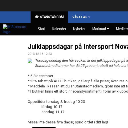
STANSTAD.COM
VÅRA LAG
Start
Kalender
Nyheter
Marknad
Medle
Julklappsdagar på Intersport Nov
2013-12-18 12:23
Torsdag-söndag den här veckan är det julklappsdagar på In
Stanstadmedlemmar har då 25 procent rabatt på hela sort
* 5-8 december
* 25% rabatt på ALLT i butiken, gäller på alla priser, även rea
* Meddela i kassan att du är Stanstadmedlem, glöm inte att
* I butiken finns ett stort innebandysortiment i form av klubb
Öppettider torsdag & fredag 10-20
lördag 10-17
söndag 11-17
Missa inte dessa fyra dagar, sprid ordet i ditt lag!