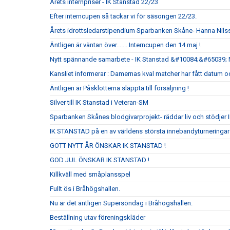
Årets internpriser - IK Stanstad 22/23
Efter interncupen så tackar vi för säsongen 22/23.
Årets idrottsledarstipendium Sparbanken Skåne- Hanna Nils
Äntligen är väntan över....... Interncupen den 14 maj !
Nytt spännande samarbete - IK Stanstad &#10084;&#65039; 
Kansliet informerar : Damernas kval matcher har fått datum oc
Äntligen är Påsklotterna släppta till försäljning !
Silver till IK Stanstad i Veteran-SM
Sparbanken Skånes blodgivarprojekt- räddar liv och stödjer 
IK STANSTAD på en av världens största innebandyturnering
GOTT NYTT ÅR ÖNSKAR IK STANSTAD !
GOD JUL ÖNSKAR IK STANSTAD !
Killkväll med småplansspel
Fullt ös i Bråhögshallen.
Nu är det äntligen Supersöndag i Bråhögshallen.
Beställning utav föreningskläder