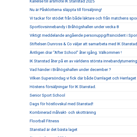
Kallelse till årsmöte IK Stanstad 2025
Nu är Påsklotterna släppta till försäljning!
Vi tackar för stödet från både läktare och från matchens s
Sportlovsinnebandy i Bråhögshallen under vecka 8
Viktigt meddelande angående personuppgiftsincident i Spo
Stiftelsen Dunross & Co väljer att samarbeta med IK Stanst
Äntligen drar "After School" åter igång. Välkommen !
IK Stanstad åter på en av världens största innebandyturnerin
Vad händer i Bråhögshallen under december ?
Vilken Supersöndag vi fick där både Damlaget och Herrlaget
Höstens försäljningar för IK Stanstad.
Senior Sport School
Dags för höstlovskul med Stanstad!
Kombinerad målvakt- och skotträning
Floorball Fitness
Stanstad är det bästa laget