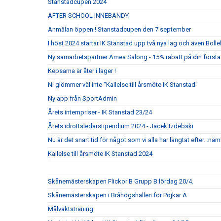
Stanstadcupen 2024
AFTER SCHOOL INNEBANDY
Anmälan öppen ! Stanstadcupen den 7 september
I höst 2024 startar IK Stanstad upp två nya lag och även Bolle
Ny samarbetspartner Amea Salong - 15% rabatt på din första
Kepsarna är åter i lager !
Ni glömmer väl inte "Kallelse till årsmöte IK Stanstad"
Ny app från SportAdmin
Årets internpriser - IK Stanstad 23/24
Årets idrottsledarstipendium 2024 - Jacek Izdebski
Nu är det snart tid för något som vi alla har längtat efter...nä
Kallelse till årsmöte IK Stanstad 2024
Skånemästerskapen Flickor B Grupp B lördag 20/4.
Skånemästerskapen i Bråhögshallen för Pojkar A
Målvaktsträning