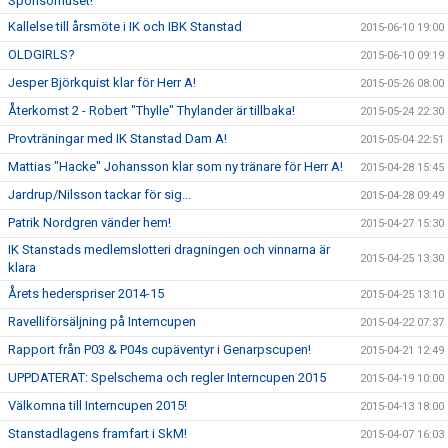
Sponsorhuset!
Kallelse till årsmöte i IK och IBK Stanstad
2015-06-10 19:00
OLDGIRLS?
2015-06-10 09:19
Jesper Björkquist klar för Herr A!
2015-05-26 08:00
Återkomst 2 - Robert "Thylle" Thylander är tillbaka!
2015-05-24 22:30
Provträningar med IK Stanstad Dam A!
2015-05-04 22:51
Mattias "Hacke" Johansson klar som ny tränare för Herr A!
2015-04-28 15:45
Jardrup/Nilsson tackar för sig...
2015-04-28 09:49
Patrik Nordgren vänder hem!
2015-04-27 15:30
IK Stanstads medlemslotteri dragningen och vinnarna är
2015-04-25 13:30
klara
Årets hederspriser 2014-15
2015-04-25 13:10
Ravelliförsäljning på Interncupen
2015-04-22 07:37
Rapport från P03 & P04s cupäventyr i Genarpscupen!
2015-04-21 12:49
UPPDATERAT: Spelschema och regler Interncupen 2015
2015-04-19 10:00
Välkomna till Interncupen 2015!
2015-04-13 18:00
Stanstadlagens framfart i SkM!
2015-04-07 16:03