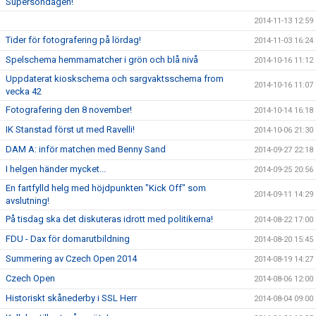
Supersöndagen!
2014-11-13 12:59
Tider för fotografering på lördag!
2014-11-03 16:24
Spelschema hemmamatcher i grön och blå nivå
2014-10-16 11:12
Uppdaterat kioskschema och sargvaktsschema from
2014-10-16 11:07
vecka 42
Fotografering den 8 november!
2014-10-14 16:18
IK Stanstad först ut med Ravelli!
2014-10-06 21:30
DAM A: inför matchen med Benny Sand
2014-09-27 22:18
I helgen händer mycket...
2014-09-25 20:56
En fartfylld helg med höjdpunkten "Kick Off" som
2014-09-11 14:29
avslutning!
På tisdag ska det diskuteras idrott med politikerna!
2014-08-22 17:00
FDU - Dax för domarutbildning
2014-08-20 15:45
Summering av Czech Open 2014
2014-08-19 14:27
Czech Open
2014-08-06 12:00
Historiskt skånederby i SSL Herr
2014-08-04 09:00