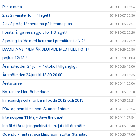
Panta mera !
2019-10-10 08:54
2 av 2 i vinster för H4 laget !
2019-10-07 00:30
2 av 3 poäg för herrarna på hemma plan
2019-10-06 22:51
Första långa resan gjort för H3 laget!!
2019-10-02 23:28
3 poäng följde med herrarna i premiären i div 2 !
2019-09-30 22:52
DAMERNAS PREMIÄR SLUTADE MED FULL POTT !
2019-09-29 20:58
pojkar 12/13 !!
2019-09-28 11:03
Årsmötet den 24 juni - Protokoll tillgängligt
2019-06-26 18:00
Årsmöte den 24 juni kl 18.30-20.00
2019-05-30 08:35
Årets priser
2019-05-11 23:06
Ny tränare klar för herrlaget
2019-05-05 15:18
Innebandyskola för barn födda 2012 och 2013
2019-04-25 22:21
P04 tog hem titeln som Skånemästare
2019-04-11 20:54
Interncupen 11 Maj - Save the date!
2019-04-11 07:54
Inställd försäljningsaktivitet - skjuts till årsmötet
2019-04-05 19:48
Odendo - Fantastiska klipp som stöttar Stanstad
2019-03-20 17:00