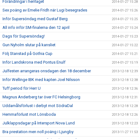
Förändringar i herrlaget
2014-01-27 15:28
Sex poäng av Emelie Fridh när Lugi besegrades
2014-01-27 15:26
Inför Supersöndag med Gustaf Berg
2014-01-27 15:25
All info inför SM-finalerna den 12 april
2014-01-27 15:24
Dags för Supersöndag!
2014-01-27 15:23
Gun Nyholm slutar på kansliet
2014-01-27 15:22
Följ Stanstad på Gothia Cup
2014-01-27 15:21
Inför Landskrona med Pontus Enulf
2014-01-27 15:19
Julfesten arrangeras onsdagen den 18 december
2013-12-18 12:39
Inför Wellinge IBK med kapten Joel Nilsson
2013-12-18 12:38
Tuff period för Herr U
2013-12-18 12:36
Magnus Anderberg tar över FC Helsingborg
2013-12-18 12:31
Uddamålsförlust i derbyt mot SödraDal
2013-12-18 12:28
Hemmaförlust mot Lönsboda
2013-12-18 12:26
Julklappsdagar på Intersport Nova Lund
2013-12-18 12:23
Bra prestation men noll poäng i Ljungby
2013-11-27 11:53