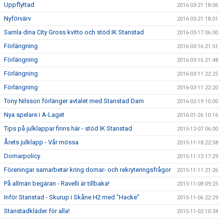
Uppflyttad
2016-03-21 18:06
Nyförvärv
2016-03-21 18:01
Samla dina City Gross kvitto och stöd IK Stanstad
2016-03-17 06:00
Förlängning
2016-03-16 21:51
Förlängning
2016-03-16 21:48
Förlängning
2016-03-11 22:25
Förlängning
2016-03-11 22:20
Tony Nilsson förlänger avtalet med Stanstad Dam
2016-02-19 10:00
Nya spelare i A-Laget
2016-01-26 10:16
Tips på julklappar finns här - stöd IK Stanstad
2015-12-07 06:00
Årets julklapp - Vår mössa
2015-11-18 22:58
Domarpolicy
2015-11-13 17:29
Föreningar samarbetar kring domar- och rekryteringsfrågor
2015-11-11 21:26
På allmän begäran - Ravelli är tillbaka!
2015-11-08 09:25
Inför Stanstad - Skurup i Skåne H2 med "Hacke"
2015-11-06 22:29
Stanstadkläder för alla!
2015-11-02 10:34