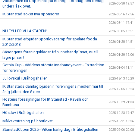
Välkommen till Öppen hall på Bråhög - torsdag och fredag
2026-03-30 19:57
under Påsklovet.
IK Stanstad söker nya sponsorer
2026-03-16 17:56
2026-03-11 17:41
NU FYLLER VI LÄKTAREN!
2026-03-05 18:51
IK Stanstad erbjuder Sportlovscamp för spelare födda
2026-01-28 14:51
2012/2013
Säsongens föreningskläder från InnebandyEsset, nu till
2026-01-20 19:06
lägre priser !
Gothia Cup - Världens största innebandyevent - En tradition
2026-01-04 11:11
för föreningen
Jullovskul i Bråhögshallen
2025-12-13 16:29
IK Stanstads damlag bjuder in föreningens medlemmar till
2025-12-05 10:24
årlig julfest den 8 dec.
Höstens försäljningar för IK Stanstad - Ravelli och
2025-10-29 21:54
Bambusa.
Höstlov i Bråhögshallen
2025-10-23 17:47
Målvaktsträning på höstlovet
2025-10-21 18:36
StanstadCupen 2025 - Vilken härlig dag i Bråhögshallen
2025-09-06 20:08