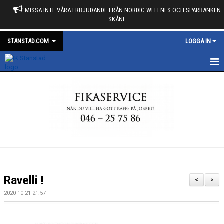
MISSA INTE VÅRA ERBJUDANDE FRÅN NORDIC WELLNES OCH SPARBANKEN
SKÅNE
STANSTAD.COM
LOGGA IN
START
KALENDER
NYHETER
MARKNAD
MEDLEMSKAP
Ravelli !
<
>
OM KLUBBEN
2020-10-21 21:57
DUNROSS FÖRENING