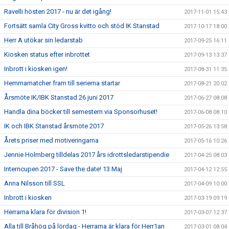
Ravelli hösten 2017 - nu är det igång!
2017-11-01 15:43
Fortsätt samla City Gross kvitto och stöd IK Stanstad
2017-10-17 18:00
Herr A utökar sin ledarstab
2017-09-25 16:11
Kiosken status efter inbrottet
2017-09-13 13:37
Inbrott i kiosken igen!
2017-08-31 11:35
Hemmamatcher fram till serierna startar
2017-08-21 20:02
Årsmöte IK/IBK Stanstad 26 juni 2017
2017-06-27 08:08
Handla dina böcker till semestern via Sponsorhuset!
2017-06-08 08:10
IK och IBK Stanstad årsmöte 2017
2017-05-26 13:58
Årets priser med motiveringarna
2017-05-16 10:26
Jennie Holmberg tilldelas 2017 års idrottsledarstipendie
2017-04-25 08:03
Interncupen 2017 - Save the date! 13 Maj
2017-04-12 12:55
Anna Nilsson till SSL
2017-04-09 10:00
Inbrott i kiosken
2017-03-19 09:19
Herrarna klara för division 1!
2017-03-07 12:37
Alla till Bråhög på lördag - Herrarna är klara för Herr1an
2017-03-01 08:04