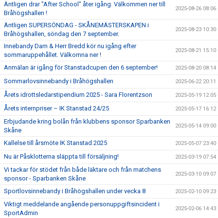
Äntligen drar "After School" åter igång. Välkommen ner till
2025-08-26 08:06
Bråhögshallen !
Äntligen SUPERSÖNDAG - SKÅNEMÄSTERSKAPEN i
2025-08-23 10:30
Bråhögshallen, söndag den 7 september.
Innebandy Dam & Herr Bredd kör nu igång efter
2025-08-21 15:10
sommaruppehållet. Välkomna ner !
Anmälan är igång för Stanstadcupen den 6 september!
2025-08-20 08:14
Sommarlovsinnebandy i Bråhögshallen
2025-06-22 20:11
Årets idrottsledarstipendium 2025 - Sara Florentzson
2025-05-19 12:05
Årets internpriser – IK Stanstad 24/25
2025-05-17 16:12
Erbjudande kring bolån från klubbens sponsor Sparbanken
2025-05-14 09:00
Skåne
Kallelse till årsmöte IK Stanstad 2025
2025-05-07 23:40
Nu är Påsklotterna släppta till försäljning!
2025-03-19 07:54
Vi tackar för stödet från både läktare och från matchens
2025-03-10 09:07
sponsor - Sparbanken Skåne
Sportlovsinnebandy i Bråhögshallen under vecka 8
2025-02-10 09:23
Viktigt meddelande angående personuppgiftsincident i
2025-02-06 14:43
SportAdmin