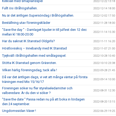
Killkväll med småplansspel
2022-12-22 13:18
Fullt ös i Bråhögshallen.
2022-12-14 18:00
Nu är det äntligen Supersöndag i Bråhögshallen.
2022-12-02 17:50
Beställning utav föreningskläder
2022-11-28 18:00
"Save the day " - Damlaget bjuder in till julfest den 12 dec
2022-11-14 15:30
mellan kl 18.00-20.00
Har du saknat IK Stanstad Oldgirls?
2022-11-11 16:20
Höstlovsskoj – Innebandy med IK Stanstad
2022-11-07 21:00
Tjejkväll i Bråhögshallen med smålagsspel.
2022-10-28 10:40
Stötta IK Stanstad genom Gräsroten.
2022-10-10 23:38
Vilken härlig föreningsdag, tack alla !
2022-09-28 21:45
Då var det äntligen dags, vi vet att många väntar på första
2022-09-14 10:00
träningen med Mix 15/16/17
Föreningen söker nu fler styrelseledamöter och
2022-08-31 12:30
valberedare. Är du den vi söker ?
”Save the date ” Passa redan nu på att boka in lördagen
2022-08-20 13:15
den 24 september.
Ungdomssidan Växer !
2022-06-29 19:25