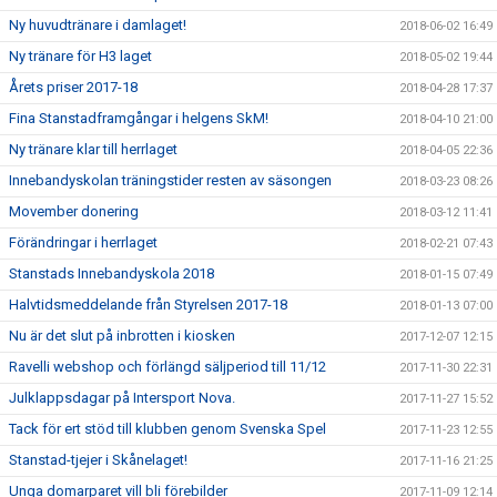
Ny huvudtränare i damlaget!
2018-06-02 16:49
Ny tränare för H3 laget
2018-05-02 19:44
Årets priser 2017-18
2018-04-28 17:37
Fina Stanstadframgångar i helgens SkM!
2018-04-10 21:00
Ny tränare klar till herrlaget
2018-04-05 22:36
Innebandyskolan träningstider resten av säsongen
2018-03-23 08:26
Movember donering
2018-03-12 11:41
Förändringar i herrlaget
2018-02-21 07:43
Stanstads Innebandyskola 2018
2018-01-15 07:49
Halvtidsmeddelande från Styrelsen 2017-18
2018-01-13 07:00
Nu är det slut på inbrotten i kiosken
2017-12-07 12:15
Ravelli webshop och förlängd säljperiod till 11/12
2017-11-30 22:31
Julklappsdagar på Intersport Nova.
2017-11-27 15:52
Tack för ert stöd till klubben genom Svenska Spel
2017-11-23 12:55
Stanstad-tjejer i Skånelaget!
2017-11-16 21:25
Unga domarparet vill bli förebilder
2017-11-09 12:14