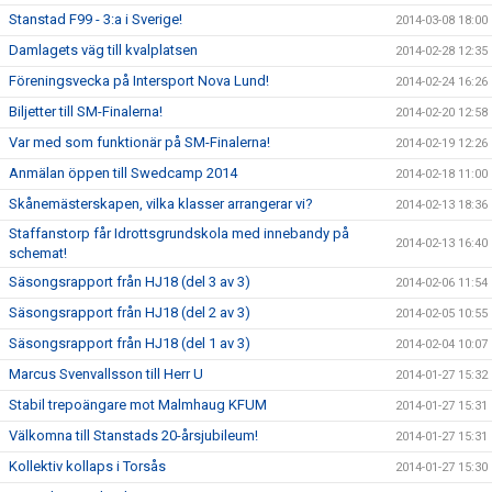
Stanstad F99 - 3:a i Sverige!
2014-03-08 18:00
Damlagets väg till kvalplatsen
2014-02-28 12:35
Föreningsvecka på Intersport Nova Lund!
2014-02-24 16:26
Biljetter till SM-Finalerna!
2014-02-20 12:58
Var med som funktionär på SM-Finalerna!
2014-02-19 12:26
Anmälan öppen till Swedcamp 2014
2014-02-18 11:00
Skånemästerskapen, vilka klasser arrangerar vi?
2014-02-13 18:36
Staffanstorp får Idrottsgrundskola med innebandy på
2014-02-13 16:40
schemat!
Säsongsrapport från HJ18 (del 3 av 3)
2014-02-06 11:54
Säsongsrapport från HJ18 (del 2 av 3)
2014-02-05 10:55
Säsongsrapport från HJ18 (del 1 av 3)
2014-02-04 10:07
Marcus Svenvallsson till Herr U
2014-01-27 15:32
Stabil trepoängare mot Malmhaug KFUM
2014-01-27 15:31
Välkomna till Stanstads 20-årsjubileum!
2014-01-27 15:31
Kollektiv kollaps i Torsås
2014-01-27 15:30