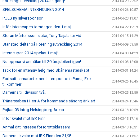
Föreningsutveckling 2014 är igång!
2014-04-29 22:52
SPELSCHEMA INTERNCUPEN 2014
2014-04-26 10:57
PULS ny silversponsor
2014-04-23 11:07
Inför Interncupen torsdagen den 1 maj
2014-04-22 12:19
Stefan Mårtensson slutar, Tony Taijala tar vid
2014-04-15 14:29
Stanstad deltar på Föreningsutveckling 2014
2014-04-09 09:50
Interncupen 2014 spelas 1 maj!
2014-04-03 14:29
Nu öppnar vi anmälan till 20-årsjubileet igen!
2014-04-03 12:00
Tack för en intensiv helg med Skånemästerskap!
2014-03-31 14:24
Fortsatt samarbete med Intersport och Puma, Exel
2014-03-26 16:45
tillkommer
Damerna till division två!
2014-03-25 12:50
Tränarstaben i Herr A för kommande säsong är klar!
2014-03-24 15:46
Pojkar 03 intog Helsingborg Arena
2014-03-18 10:59
Inför kvalet mot IBK Finn
2014-03-13 17:16
Anmäl ditt intresse för idrottsklassen!
2014-03-13 16:31
Damerna kvalar mot IBK Finn den 21/3!
2014-03-12 11:57