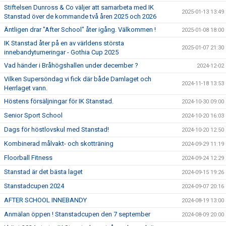
Stiftelsen Dunross & Co väljer att samarbeta med IK
2025-01-13 13:49
Stanstad över de kommande två åren 2025 och 2026
Äntligen drar "After School" åter igång. Välkommen !
2025-01-08 18:00
IK Stanstad åter på en av världens största
2025-01-07 21:30
innebandyturneringar - Gothia Cup 2025
Vad händer i Bråhögshallen under december ?
2024-12-02
Vilken Supersöndag vi fick där både Damlaget och
2024-11-18 13:53
Herrlaget vann.
Höstens försäljningar för IK Stanstad.
2024-10-30 09:00
Senior Sport School
2024-10-20 16:03
Dags för höstlovskul med Stanstad!
2024-10-20 12:50
Kombinerad målvakt- och skotträning
2024-09-29 11:19
Floorball Fitness
2024-09-24 12:29
Stanstad är det bästa laget
2024-09-15 19:26
Stanstadcupen 2024
2024-09-07 20:16
AFTER SCHOOL INNEBANDY
2024-08-19 13:00
Anmälan öppen ! Stanstadcupen den 7 september
2024-08-09 20:00