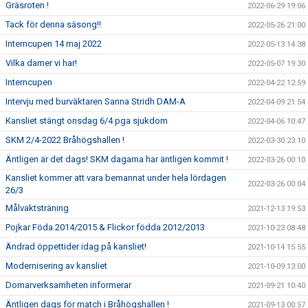
Gräsroten !
2022-06-29 19:06
Tack för denna säsong!!
2022-05-26 21:00
Interncupen 14 maj 2022
2022-05-13 14:38
Vilka damer vi har!
2022-05-07 19:30
Interncupen
2022-04-22 12:59
Intervju med burväktaren Sanna Stridh DAM-A
2022-04-09 21:54
Kansliet stängt onsdag 6/4 pga sjukdom
2022-04-06 10:47
SKM 2/4-2022 Bråhögshallen !
2022-03-30 23:10
Äntligen är det dags! SKM dagarna har äntligen kommit !
2022-03-26 00:10
Kansliet kommer att vara bemannat under hela lördagen
2022-03-26 00:04
26/3
Målvaktsträning
2021-12-13 19:53
Pojkar Föda 2014/2015 & Flickor födda 2012/2013
2021-10-23 08:48
Ändrad öppettider idag på kansliet!
2021-10-14 15:55
Modernisering av kansliet
2021-10-09 13:00
Domarverksamheten informerar
2021-09-21 10:40
Äntligen dags för match i Bråhögshallen !
2021-09-13 00:57