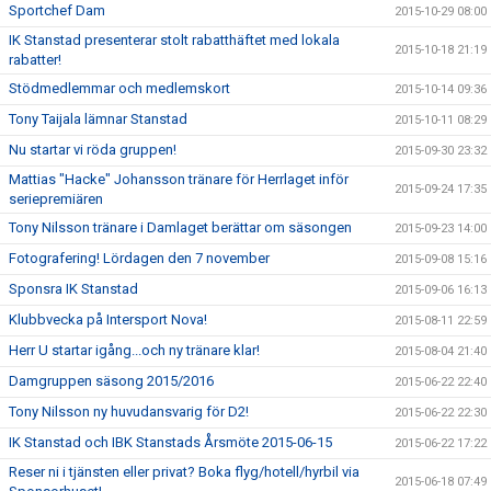
Sportchef Dam
2015-10-29 08:00
IK Stanstad presenterar stolt rabatthäftet med lokala
2015-10-18 21:19
rabatter!
Stödmedlemmar och medlemskort
2015-10-14 09:36
Tony Taijala lämnar Stanstad
2015-10-11 08:29
Nu startar vi röda gruppen!
2015-09-30 23:32
Mattias "Hacke" Johansson tränare för Herrlaget inför
2015-09-24 17:35
seriepremiären
Tony Nilsson tränare i Damlaget berättar om säsongen
2015-09-23 14:00
Fotografering! Lördagen den 7 november
2015-09-08 15:16
Sponsra IK Stanstad
2015-09-06 16:13
Klubbvecka på Intersport Nova!
2015-08-11 22:59
Herr U startar igång...och ny tränare klar!
2015-08-04 21:40
Damgruppen säsong 2015/2016
2015-06-22 22:40
Tony Nilsson ny huvudansvarig för D2!
2015-06-22 22:30
IK Stanstad och IBK Stanstads Årsmöte 2015-06-15
2015-06-22 17:22
Reser ni i tjänsten eller privat? Boka flyg/hotell/hyrbil via
2015-06-18 07:49