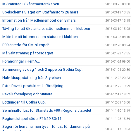
IK Stanstad i Skånemästerskapen
2015-03-25 08:00
Spelschema Slaget om Staffanstorp 28 mars
2015-03-19 13:55
Information från Medlemsmötet den 8 mars
2015-03-17 13:15
Tävling för att öka antalet stödmedlemmar i klubben
2015-03-10 15:08
Möte för att informera om statusen i klubben
2015-03-03 08:10
F99 är redo för SM-slutspel!
2015-02-28 08:24
Målvaktsträning på torsdagar!
2015-01-29 17:35
Förändringar i Herr A...
2015-01-24 09:00
Summering av dag 1 och 2 uppe på Gothia Cup!
2015-01-04 20:30
Halvtidsuppdatering från Styrelsen
2014-12-22 20:23
Extra Ravelli produkter till försäljning
2014-12-22 19:29
Ravelli försäljning och vinnare
2014-12-17 19:32
Lottningen till Gothia Cup!
2014-12-09 15:00
Semifinalförlust för Stanstads F99 i Regionslutspelet
2014-11-30 13:19
Regionslutspel söder F16 29-30/11
2014-11-28 15:39
Seger för herrarna men tyvärr förlust för damerna på
2014-11-17 19:03