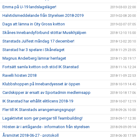
Emma på U-19 landslagsläger!
2019-03-03 22:00
Halvtidsmeddelande från Styrelsen 2018-2019
2019-02-08 20:00
Dags att lämna in City Gross kvitton
2019-02-07 07:05
Skånes Innebandyförbund stöttar Musikhjälpen
2018-12-10 15:00
Stanstads Julfest måndag 17 december!
2018-12-02 20:10
Stanstad har 3 spelare i Skånelaget
2018-11-29 23:05
Magnus Anderberg lämnar herrlaget
2018-11-20 19:17
Fortsätt samla kvitton och stöd IK Stanstad
2018-11-16 12:24
Ravelli hösten 2018
2018-11-09 22:53
Klubbshoppen på Innebandyesset är öppen
2018-10-19 14:45
Cardskipper är ersatt av Sportadmin medlemsapp
2018-10-18 17:06
IK Stanstad har erhållit elitlicens 2018-19
2018-10-07 12:19
Fler till IK Stanstads arrangemangsgrupp!
2018-09-26 10:00
Lagaktivitet som ger pengar till Teambuilding!
2018-09-17 12:30
Hösten är i antågande - information från styrelsen
2018-09-09 09:14
Årsmötet 2018-06-27 - protokoll
2018-06-30 17:59