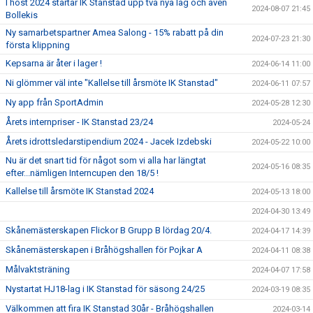
I höst 2024 startar IK Stanstad upp två nya lag och även
2024-08-07 21:45
Bollekis
Ny samarbetspartner Amea Salong - 15% rabatt på din
2024-07-23 21:30
första klippning
Kepsarna är åter i lager !
2024-06-14 11:00
Ni glömmer väl inte "Kallelse till årsmöte IK Stanstad"
2024-06-11 07:57
Ny app från SportAdmin
2024-05-28 12:30
Årets internpriser - IK Stanstad 23/24
2024-05-24
Årets idrottsledarstipendium 2024 - Jacek Izdebski
2024-05-22 10:00
Nu är det snart tid för något som vi alla har längtat
2024-05-16 08:35
efter...nämligen Interncupen den 18/5 !
Kallelse till årsmöte IK Stanstad 2024
2024-05-13 18:00
2024-04-30 13:49
Skånemästerskapen Flickor B Grupp B lördag 20/4.
2024-04-17 14:39
Skånemästerskapen i Bråhögshallen för Pojkar A
2024-04-11 08:38
Målvaktsträning
2024-04-07 17:58
Nystartat HJ18-lag i IK Stanstad för säsong 24/25
2024-03-19 08:35
Välkommen att fira IK Stanstad 30år - Bråhögshallen
2024-03-14