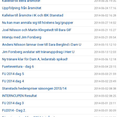
Kallelse till extra årsmöte!
2014-06-26 19:35
Uppföljning från årsmötet
2014-06-24 17:16
Kallelse till årsmöte i IK och IBK Stanstad
2014-06-02 16:28
Nu kan man anmäla sig till höstens lag/grupper
2014-05-27 14:02
Joel Nilsson och Martin Klingstedt till Bara GIF
2014-05-21 15:27
Intervju med Jim Forsberg
2014-05-21 09:54
Anders Nilsson lämnar över till Sara Berglind i Dam U
2014-05-15 12:10
Jim Forsberg avslutar sitt tränaruppdrag i Herr U
2014-05-13 12:03
Ny tränare klar för Dam A, ledarstab spikad!
2014-05-06 12:18
Fuerteventura - dag 6
2014-05-04 23:15
FU 2014 dag 5
2014-05-03 21:59
FU 2014 dag 4
2014-05-02 23:49
Stanstads hederspriser säsongen 2013/14
2014-05-02 08:38
INTERNCUPEN Resultat
2014-05-02 08:25
FU 2014 dag 3
2014-05-01 23:11
FU2014 - Dag 2.
2014-05-01 00:09