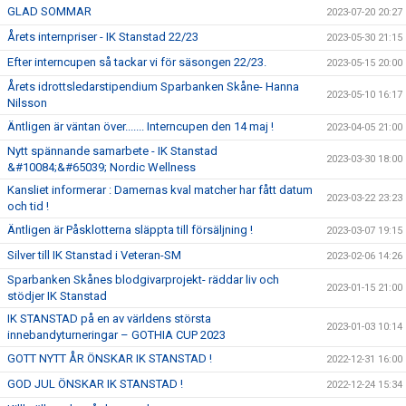
GLAD SOMMAR
2023-07-20 20:27
Årets internpriser - IK Stanstad 22/23
2023-05-30 21:15
Efter interncupen så tackar vi för säsongen 22/23.
2023-05-15 20:00
Årets idrottsledarstipendium Sparbanken Skåne- Hanna
2023-05-10 16:17
Nilsson
Äntligen är väntan över....... Interncupen den 14 maj !
2023-04-05 21:00
Nytt spännande samarbete - IK Stanstad
2023-03-30 18:00
&#10084;&#65039; Nordic Wellness
Kansliet informerar : Damernas kval matcher har fått datum
2023-03-22 23:23
och tid !
Äntligen är Påsklotterna släppta till försäljning !
2023-03-07 19:15
Silver till IK Stanstad i Veteran-SM
2023-02-06 14:26
Sparbanken Skånes blodgivarprojekt- räddar liv och
2023-01-15 21:00
stödjer IK Stanstad
IK STANSTAD på en av världens största
2023-01-03 10:14
innebandyturneringar – GOTHIA CUP 2023
GOTT NYTT ÅR ÖNSKAR IK STANSTAD !
2022-12-31 16:00
GOD JUL ÖNSKAR IK STANSTAD !
2022-12-24 15:34