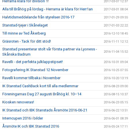
Herrarna klara för division 1!
2017-03-07 12:37
Alla till Bråhög på lördag - Herrarna är klara för Herr1an
2017-03-01 08:04
Halvtidsmeddelande från styrelsen 2016-17
2017-01-29 09:55
Stanstad-tjejer i Skånelaget
2017-01-03 22:22
Till minne av Ted Åkerberg
2016-12-10 18:45
Gräsroten - Tack för ditt stöd!
2016-11-11 12:12
Stanstad presenterar stolt vår första partner via Lyoness -
2016-11-04 15:52
Skånska Badrum
Ravelli - det perfekta julklappstipset!
2016-10-31 09:04
Fotografering IK Stanstad 12 November
2016-10-25 07:55
Ravelli kommer tillbaka i November
2016-10-20 13:19
IK Stanstad CashBack kort till alla medlemmar
2016-08-23 09:00
Föreningarnas Dag 27 augusti Bråhög kl. 10–14
2016-08-15 10:37
Kiosken renoveras!
2016-06-23 05:15
IK Stanstad och IBK Stanstads Årsmöte 2016-06-21
2016-06-22 13:51
Interncupen 2016 i bilder
2016-06-01 08:39
Årsmöte IK och IBK Stanstad 2016
2016-05-24 17:11