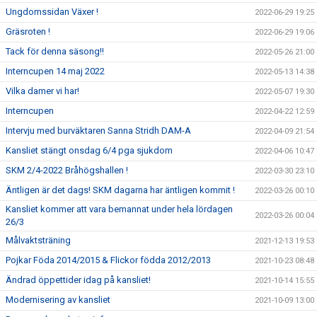
Ungdomssidan Växer !
2022-06-29 19:25
Gräsroten !
2022-06-29 19:06
Tack för denna säsong!!
2022-05-26 21:00
Interncupen 14 maj 2022
2022-05-13 14:38
Vilka damer vi har!
2022-05-07 19:30
Interncupen
2022-04-22 12:59
Intervju med burväktaren Sanna Stridh DAM-A
2022-04-09 21:54
Kansliet stängt onsdag 6/4 pga sjukdom
2022-04-06 10:47
SKM 2/4-2022 Bråhögshallen !
2022-03-30 23:10
Äntligen är det dags! SKM dagarna har äntligen kommit !
2022-03-26 00:10
Kansliet kommer att vara bemannat under hela lördagen
2022-03-26 00:04
26/3
Målvaktsträning
2021-12-13 19:53
Pojkar Föda 2014/2015 & Flickor födda 2012/2013
2021-10-23 08:48
Ändrad öppettider idag på kansliet!
2021-10-14 15:55
Modernisering av kansliet
2021-10-09 13:00