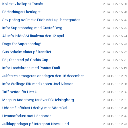
Kollektiv kollaps i Torsås
2014-01-27 15:30
Förändringar i herrlaget
2014-01-27 15:28
Sex poäng av Emelie Fridh när Lugi besegrades
2014-01-27 15:26
Inför Supersöndag med Gustaf Berg
2014-01-27 15:25
All info inför SM-finalerna den 12 april
2014-01-27 15:24
Dags för Supersöndag!
2014-01-27 15:23
Gun Nyholm slutar på kansliet
2014-01-27 15:22
Följ Stanstad på Gothia Cup
2014-01-27 15:21
Inför Landskrona med Pontus Enulf
2014-01-27 15:19
Julfesten arrangeras onsdagen den 18 december
2013-12-18 12:39
Inför Wellinge IBK med kapten Joel Nilsson
2013-12-18 12:38
Tuff period för Herr U
2013-12-18 12:36
Magnus Anderberg tar över FC Helsingborg
2013-12-18 12:31
Uddamålsförlust i derbyt mot SödraDal
2013-12-18 12:28
Hemmaförlust mot Lönsboda
2013-12-18 12:26
Julklappsdagar på Intersport Nova Lund
2013-12-18 12:23