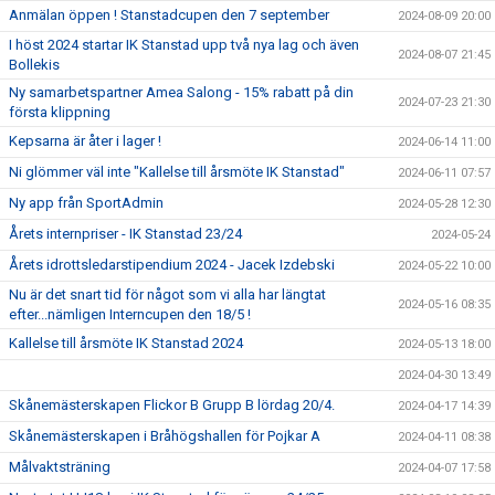
Anmälan öppen ! Stanstadcupen den 7 september
2024-08-09 20:00
I höst 2024 startar IK Stanstad upp två nya lag och även
2024-08-07 21:45
Bollekis
Ny samarbetspartner Amea Salong - 15% rabatt på din
2024-07-23 21:30
första klippning
Kepsarna är åter i lager !
2024-06-14 11:00
Ni glömmer väl inte "Kallelse till årsmöte IK Stanstad"
2024-06-11 07:57
Ny app från SportAdmin
2024-05-28 12:30
Årets internpriser - IK Stanstad 23/24
2024-05-24
Årets idrottsledarstipendium 2024 - Jacek Izdebski
2024-05-22 10:00
Nu är det snart tid för något som vi alla har längtat
2024-05-16 08:35
efter...nämligen Interncupen den 18/5 !
Kallelse till årsmöte IK Stanstad 2024
2024-05-13 18:00
2024-04-30 13:49
Skånemästerskapen Flickor B Grupp B lördag 20/4.
2024-04-17 14:39
Skånemästerskapen i Bråhögshallen för Pojkar A
2024-04-11 08:38
Målvaktsträning
2024-04-07 17:58