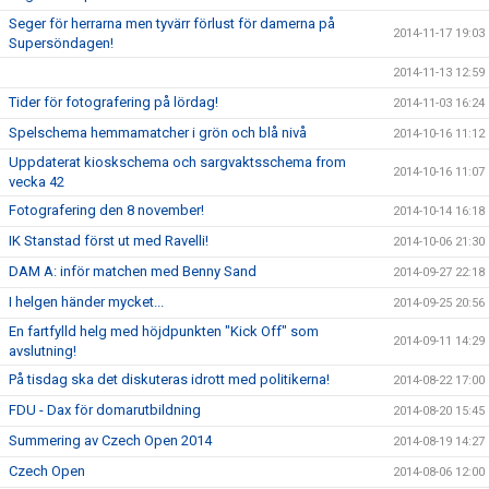
Seger för herrarna men tyvärr förlust för damerna på
2014-11-17 19:03
Supersöndagen!
2014-11-13 12:59
Tider för fotografering på lördag!
2014-11-03 16:24
Spelschema hemmamatcher i grön och blå nivå
2014-10-16 11:12
Uppdaterat kioskschema och sargvaktsschema from
2014-10-16 11:07
vecka 42
Fotografering den 8 november!
2014-10-14 16:18
IK Stanstad först ut med Ravelli!
2014-10-06 21:30
DAM A: inför matchen med Benny Sand
2014-09-27 22:18
I helgen händer mycket...
2014-09-25 20:56
En fartfylld helg med höjdpunkten "Kick Off" som
2014-09-11 14:29
avslutning!
På tisdag ska det diskuteras idrott med politikerna!
2014-08-22 17:00
FDU - Dax för domarutbildning
2014-08-20 15:45
Summering av Czech Open 2014
2014-08-19 14:27
Czech Open
2014-08-06 12:00