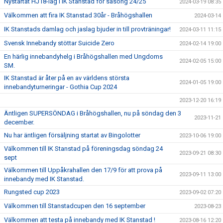
Nystartat HJ18-lag i IK Stanstad för säsong 24/25
2024-03-19 08:35
Välkommen att fira IK Stanstad 30år - Bråhögshallen
2024-03-14
IK Stanstads damlag och jaslag bjuder in till provträningar!
2024-03-11 11:15
Svensk Innebandy stöttar Suicide Zero
2024-02-14 19:00
En härlig innebandyhelg i Bråhögshallen med Ungdoms
2024-02-05 15:00
SM.
IK Stanstad är åter på en av världens största
2024-01-05 19:00
innebandyturneringar - Gothia Cup 2024
2023-12-20 16:19
Äntligen SUPERSÖNDAG i Bråhögshallen, nu på söndag den 3
2023-11-21
december.
Nu har äntligen försäljning startat av Bingolotter
2023-10-06 19:00
Välkommen till IK Stanstad på föreningsdag söndag 24
2023-09-21 08:30
sept
Välkommen till Uppåkrahallen den 17/9 för att prova på
2023-09-11 13:00
innebandy med IK Stanstad.
Rungsted cup 2023
2023-09-02 07:20
Välkommen till Stanstadcupen den 16 september
2023-08-23
Välkommen att testa på innebandy med IK Stanstad !
2023-08-16 12:20