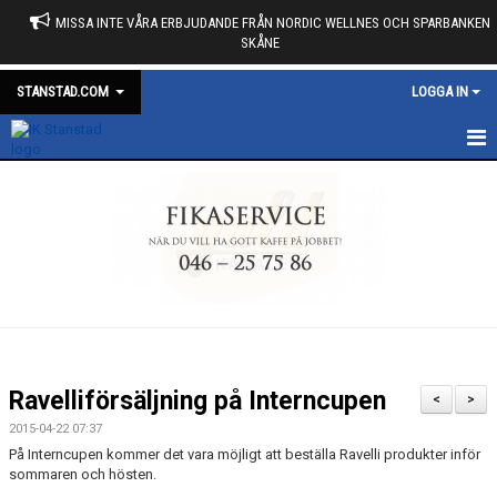
MISSA INTE VÅRA ERBJUDANDE FRÅN NORDIC WELLNES OCH SPARBANKEN
SKÅNE
STANSTAD.COM
LOGGA IN
START
KALENDER
NYHETER
MARKNAD
MEDLEMSKAP
Ravelliförsäljning på Interncupen
<
>
OM KLUBBEN
2015-04-22 07:37
På Interncupen kommer det vara möjligt att beställa Ravelli produkter inför
DUNROSS FÖRENING
sommaren och hösten.