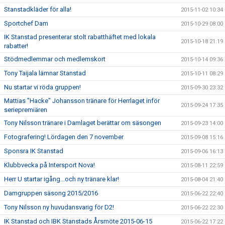
Stanstadkläder för alla!
2015-11-02 10:34
Sportchef Dam
2015-10-29 08:00
IK Stanstad presenterar stolt rabatthäftet med lokala
2015-10-18 21:19
rabatter!
Stödmedlemmar och medlemskort
2015-10-14 09:36
Tony Taijala lämnar Stanstad
2015-10-11 08:29
Nu startar vi röda gruppen!
2015-09-30 23:32
Mattias "Hacke" Johansson tränare för Herrlaget inför
2015-09-24 17:35
seriepremiären
Tony Nilsson tränare i Damlaget berättar om säsongen
2015-09-23 14:00
Fotografering! Lördagen den 7 november
2015-09-08 15:16
Sponsra IK Stanstad
2015-09-06 16:13
Klubbvecka på Intersport Nova!
2015-08-11 22:59
Herr U startar igång...och ny tränare klar!
2015-08-04 21:40
Damgruppen säsong 2015/2016
2015-06-22 22:40
Tony Nilsson ny huvudansvarig för D2!
2015-06-22 22:30
IK Stanstad och IBK Stanstads Årsmöte 2015-06-15
2015-06-22 17:22