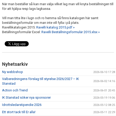
När man beställer så kan man välja vilket lag man vill knyta beställningen till
KONTAKT
för att hjälpa resp lags lagkassa.
Vill man titta lite i lugn och ro hemma så finns katalogen här samt
beställningsformulär om man inte vill fylla i på plats.
Ravellikatalogen 2015:
Ravelli katalog 2015.pdf »
Betällningsformulär Excel:
Ravelli Beställningsformulär 2015.xlsx »
Nyhetsarkiv
Ny webbshop
2026-06-10 17:28
Valberedningens förslag till styrelse 2026/2027 – IK
2026-06-02 14:16
Stanstad
Action och Trend
2026-06-01 20:45
IK Stanstad söker nya sponsorer
2026-05-19 19:06
Idrottsledarstipendie 2026
2026-05-12 08:25
Ett stort tack till Er alla!
2026-05-11 22:29