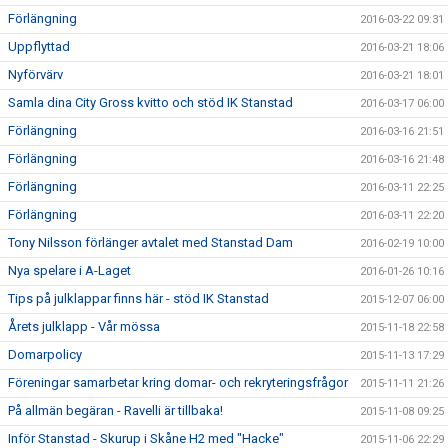
Förlängning
2016-03-22 09:31
Uppflyttad
2016-03-21 18:06
Nyförvärv
2016-03-21 18:01
Samla dina City Gross kvitto och stöd IK Stanstad
2016-03-17 06:00
Förlängning
2016-03-16 21:51
Förlängning
2016-03-16 21:48
Förlängning
2016-03-11 22:25
Förlängning
2016-03-11 22:20
Tony Nilsson förlänger avtalet med Stanstad Dam
2016-02-19 10:00
Nya spelare i A-Laget
2016-01-26 10:16
Tips på julklappar finns här - stöd IK Stanstad
2015-12-07 06:00
Årets julklapp - Vår mössa
2015-11-18 22:58
Domarpolicy
2015-11-13 17:29
Föreningar samarbetar kring domar- och rekryteringsfrågor
2015-11-11 21:26
På allmän begäran - Ravelli är tillbaka!
2015-11-08 09:25
Inför Stanstad - Skurup i Skåne H2 med "Hacke"
2015-11-06 22:29