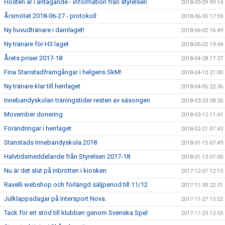
Hösten är i antågande - information från styrelsen
2018-09-09 09:14
Årsmötet 2018-06-27 - protokoll
2018-06-30 17:59
Ny huvudtränare i damlaget!
2018-06-02 16:49
Ny tränare för H3 laget
2018-05-02 19:44
Årets priser 2017-18
2018-04-28 17:37
Fina Stanstadframgångar i helgens SkM!
2018-04-10 21:00
Ny tränare klar till herrlaget
2018-04-05 22:36
Innebandyskolan träningstider resten av säsongen
2018-03-23 08:26
Movember donering
2018-03-12 11:41
Förändringar i herrlaget
2018-02-21 07:43
Stanstads Innebandyskola 2018
2018-01-15 07:49
Halvtidsmeddelande från Styrelsen 2017-18
2018-01-13 07:00
Nu är det slut på inbrotten i kiosken
2017-12-07 12:15
Ravelli webshop och förlängd säljperiod till 11/12
2017-11-30 22:31
Julklappsdagar på Intersport Nova.
2017-11-27 15:52
Tack för ert stöd till klubben genom Svenska Spel
2017-11-23 12:55