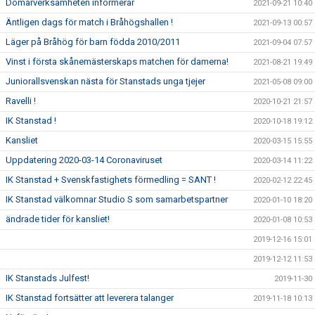
Domarverksamheten informerar
2021-09-21 10:40
Äntligen dags för match i Bråhögshallen !
2021-09-13 00:57
Läger på Bråhög för barn födda 2010/2011
2021-09-04 07:57
Vinst i första skånemästerskaps matchen för damerna!
2021-08-21 19:49
Juniorallsvenskan nästa för Stanstads unga tjejer
2021-05-08 09:00
Ravelli !
2020-10-21 21:57
IK Stanstad !
2020-10-18 19:12
Kansliet
2020-03-15 15:55
Uppdatering 2020-03-14 Coronaviruset
2020-03-14 11:22
IK Stanstad + Svenskfastighets förmedling = SANT !
2020-02-12 22:45
IK Stanstad välkomnar Studio S som samarbetspartner
2020-01-10 18:20
ändrade tider för kansliet!
2020-01-08 10:53
2019-12-16 15:01
2019-12-12 11:53
IK Stanstads Julfest!
2019-11-30
IK Stanstad fortsätter att leverera talanger
2019-11-18 10:13