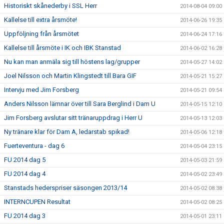
Historiskt skånederby i SSL Herr
2014-08-04 09:00
Kallelse till extra årsmöte!
2014-06-26 19:35
Uppföljning från årsmötet
2014-06-24 17:16
Kallelse till årsmöte i IK och IBK Stanstad
2014-06-02 16:28
Nu kan man anmäla sig till höstens lag/grupper
2014-05-27 14:02
Joel Nilsson och Martin Klingstedt till Bara GIF
2014-05-21 15:27
Intervju med Jim Forsberg
2014-05-21 09:54
Anders Nilsson lämnar över till Sara Berglind i Dam U
2014-05-15 12:10
Jim Forsberg avslutar sitt tränaruppdrag i Herr U
2014-05-13 12:03
Ny tränare klar för Dam A, ledarstab spikad!
2014-05-06 12:18
Fuerteventura - dag 6
2014-05-04 23:15
FU 2014 dag 5
2014-05-03 21:59
FU 2014 dag 4
2014-05-02 23:49
Stanstads hederspriser säsongen 2013/14
2014-05-02 08:38
INTERNCUPEN Resultat
2014-05-02 08:25
FU 2014 dag 3
2014-05-01 23:11