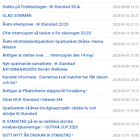
Grattis på födelsedagen - IK Stanstad 30-år.
2023-08-08 13:15
GLAD SOMMAR
2023-07-20 20:27
Årets internpriser - IK Stanstad 22/23
2023-05-30 21:15
Efter interncupen så tackar vi för säsongen 22/23.
2023-05-15 20:00
Årets idrottsledarstipendium Sparbanken Skåne- Hanna
2023-05-10 16:17
Nilsson
Äntligen är väntan över....... Interncupen den 14 maj !
2023-04-05 21:00
Nytt spännande samarbete - IK Stanstad
2023-03-30 18:00
&#10084;&#65039; Nordic Wellness
Kansliet informerar : Damernas kval matcher har fått datum
2023-03-22 23:23
och tid !
Äntligen är Påsklotterna släppta till försäljning !
2023-03-07 19:15
Silver till IK Stanstad i Veteran-SM
2023-02-06 14:26
Sparbanken Skånes blodgivarprojekt- räddar liv och
2023-01-15 21:00
stödjer IK Stanstad
IK STANSTAD på en av världens största
2023-01-03 10:14
innebandyturneringar – GOTHIA CUP 2023
GOTT NYTT ÅR ÖNSKAR IK STANSTAD !
2022-12-31 16:00