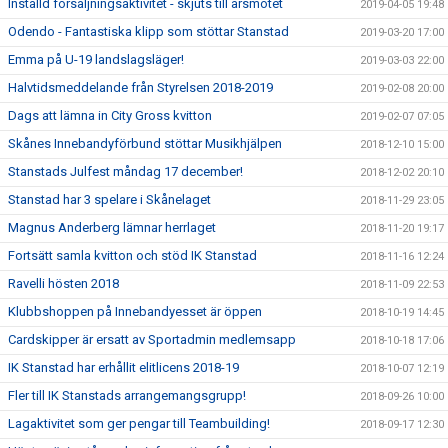
Inställd försäljningsaktivitet - skjuts till årsmötet
2019-04-05 19:48
Odendo - Fantastiska klipp som stöttar Stanstad
2019-03-20 17:00
Emma på U-19 landslagsläger!
2019-03-03 22:00
Halvtidsmeddelande från Styrelsen 2018-2019
2019-02-08 20:00
Dags att lämna in City Gross kvitton
2019-02-07 07:05
Skånes Innebandyförbund stöttar Musikhjälpen
2018-12-10 15:00
Stanstads Julfest måndag 17 december!
2018-12-02 20:10
Stanstad har 3 spelare i Skånelaget
2018-11-29 23:05
Magnus Anderberg lämnar herrlaget
2018-11-20 19:17
Fortsätt samla kvitton och stöd IK Stanstad
2018-11-16 12:24
Ravelli hösten 2018
2018-11-09 22:53
Klubbshoppen på Innebandyesset är öppen
2018-10-19 14:45
Cardskipper är ersatt av Sportadmin medlemsapp
2018-10-18 17:06
IK Stanstad har erhållit elitlicens 2018-19
2018-10-07 12:19
Fler till IK Stanstads arrangemangsgrupp!
2018-09-26 10:00
Lagaktivitet som ger pengar till Teambuilding!
2018-09-17 12:30