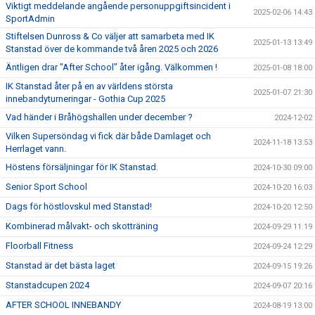
Viktigt meddelande angående personuppgiftsincident i
2025-02-06 14:43
SportAdmin
Stiftelsen Dunross & Co väljer att samarbeta med IK
2025-01-13 13:49
Stanstad över de kommande två åren 2025 och 2026
Äntligen drar "After School" åter igång. Välkommen !
2025-01-08 18:00
IK Stanstad åter på en av världens största
2025-01-07 21:30
innebandyturneringar - Gothia Cup 2025
Vad händer i Bråhögshallen under december ?
2024-12-02
Vilken Supersöndag vi fick där både Damlaget och
2024-11-18 13:53
Herrlaget vann.
Höstens försäljningar för IK Stanstad.
2024-10-30 09:00
Senior Sport School
2024-10-20 16:03
Dags för höstlovskul med Stanstad!
2024-10-20 12:50
Kombinerad målvakt- och skotträning
2024-09-29 11:19
Floorball Fitness
2024-09-24 12:29
Stanstad är det bästa laget
2024-09-15 19:26
Stanstadcupen 2024
2024-09-07 20:16
AFTER SCHOOL INNEBANDY
2024-08-19 13:00