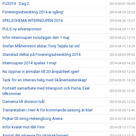
FU2014 - Dag 2.
2014-05-01 00:09
Föreningsutveckling 2014 är igång!
2014-04-29 22:52
SPELSCHEMA INTERNCUPEN 2014
2014-04-26 10:57
PULS ny silversponsor
2014-04-23 11:07
Inför Interncupen torsdagen den 1 maj
2014-04-22 12:19
Stefan Mårtensson slutar, Tony Taijala tar vid
2014-04-15 14:29
Stanstad deltar på Föreningsutveckling 2014
2014-04-09 09:50
Interncupen 2014 spelas 1 maj!
2014-04-03 14:29
Nu öppnar vi anmälan till 20-årsjubileet igen!
2014-04-03 12:00
Tack för en intensiv helg med Skånemästerskap!
2014-03-31 14:24
Fortsatt samarbete med Intersport och Puma, Exel
2014-03-26 16:45
tillkommer
Damerna till division två!
2014-03-25 12:50
Tränarstaben i Herr A för kommande säsong är klar!
2014-03-24 15:46
Pojkar 03 intog Helsingborg Arena
2014-03-18 10:59
Inför kvalet mot IBK Finn
2014-03-13 17:16
Anmäl ditt intresse för idrottsklassen!
2014-03-13 16:31