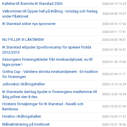
Kallelse till årsmöte IK Stanstad 2026
2026-04-15 15:23
Välkommen till Öppen hall på Bråhög - torsdag och fredag
2026-03-30 19:57
under Påsklovet.
IK Stanstad söker nya sponsorer
2026-03-16 17:56
2026-03-11 17:41
NU FYLLER VI LÄKTAREN!
2026-03-05 18:51
IK Stanstad erbjuder Sportlovscamp för spelare födda
2026-01-28 14:51
2012/2013
Säsongens föreningskläder från InnebandyEsset, nu till
2026-01-20 19:06
lägre priser !
Gothia Cup - Världens största innebandyevent - En tradition
2026-01-04 11:11
för föreningen
Jullovskul i Bråhögshallen
2025-12-13 16:29
IK Stanstads damlag bjuder in föreningens medlemmar till
2025-12-05 10:24
årlig julfest den 8 dec.
Höstens försäljningar för IK Stanstad - Ravelli och
2025-10-29 21:54
Bambusa.
Höstlov i Bråhögshallen
2025-10-23 17:47
Målvaktsträning på höstlovet
2025-10-21 18:36