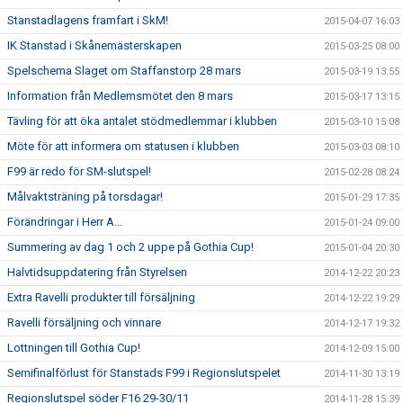
Stanstadlagens framfart i SkM!
2015-04-07 16:03
IK Stanstad i Skånemästerskapen
2015-03-25 08:00
Spelschema Slaget om Staffanstorp 28 mars
2015-03-19 13:55
Information från Medlemsmötet den 8 mars
2015-03-17 13:15
Tävling för att öka antalet stödmedlemmar i klubben
2015-03-10 15:08
Möte för att informera om statusen i klubben
2015-03-03 08:10
F99 är redo för SM-slutspel!
2015-02-28 08:24
Målvaktsträning på torsdagar!
2015-01-29 17:35
Förändringar i Herr A...
2015-01-24 09:00
Summering av dag 1 och 2 uppe på Gothia Cup!
2015-01-04 20:30
Halvtidsuppdatering från Styrelsen
2014-12-22 20:23
Extra Ravelli produkter till försäljning
2014-12-22 19:29
Ravelli försäljning och vinnare
2014-12-17 19:32
Lottningen till Gothia Cup!
2014-12-09 15:00
Semifinalförlust för Stanstads F99 i Regionslutspelet
2014-11-30 13:19
Regionslutspel söder F16 29-30/11
2014-11-28 15:39