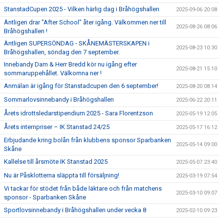
StanstadCupen 2025 - Vilken härlig dag i Bråhögshallen
2025-09-06 20:08
Äntligen drar "After School" åter igång. Välkommen ner till
2025-08-26 08:06
Bråhögshallen !
Äntligen SUPERSÖNDAG - SKÅNEMÄSTERSKAPEN i
2025-08-23 10:30
Bråhögshallen, söndag den 7 september.
Innebandy Dam & Herr Bredd kör nu igång efter
2025-08-21 15:10
sommaruppehållet. Välkomna ner !
Anmälan är igång för Stanstadcupen den 6 september!
2025-08-20 08:14
Sommarlovsinnebandy i Bråhögshallen
2025-06-22 20:11
Årets idrottsledarstipendium 2025 - Sara Florentzson
2025-05-19 12:05
Årets internpriser – IK Stanstad 24/25
2025-05-17 16:12
Erbjudande kring bolån från klubbens sponsor Sparbanken
2025-05-14 09:00
Skåne
Kallelse till årsmöte IK Stanstad 2025
2025-05-07 23:40
Nu är Påsklotterna släppta till försäljning!
2025-03-19 07:54
Vi tackar för stödet från både läktare och från matchens
2025-03-10 09:07
sponsor - Sparbanken Skåne
Sportlovsinnebandy i Bråhögshallen under vecka 8
2025-02-10 09:23