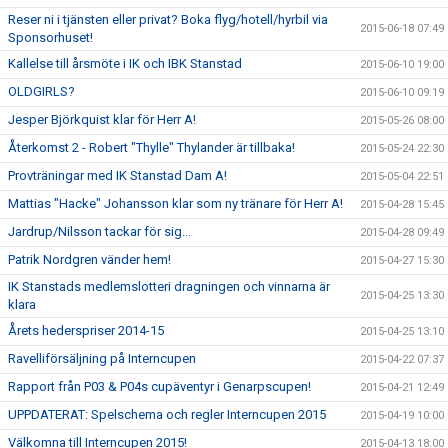
Reser ni i tjänsten eller privat? Boka flyg/hotell/hyrbil via
2015-06-18 07:49
Sponsorhuset!
Kallelse till årsmöte i IK och IBK Stanstad
2015-06-10 19:00
OLDGIRLS?
2015-06-10 09:19
Jesper Björkquist klar för Herr A!
2015-05-26 08:00
Återkomst 2 - Robert "Thylle" Thylander är tillbaka!
2015-05-24 22:30
Provträningar med IK Stanstad Dam A!
2015-05-04 22:51
Mattias "Hacke" Johansson klar som ny tränare för Herr A!
2015-04-28 15:45
Jardrup/Nilsson tackar för sig...
2015-04-28 09:49
Patrik Nordgren vänder hem!
2015-04-27 15:30
IK Stanstads medlemslotteri dragningen och vinnarna är
2015-04-25 13:30
klara
Årets hederspriser 2014-15
2015-04-25 13:10
Ravelliförsäljning på Interncupen
2015-04-22 07:37
Rapport från P03 & P04s cupäventyr i Genarpscupen!
2015-04-21 12:49
UPPDATERAT: Spelschema och regler Interncupen 2015
2015-04-19 10:00
Välkomna till Interncupen 2015!
2015-04-13 18:00