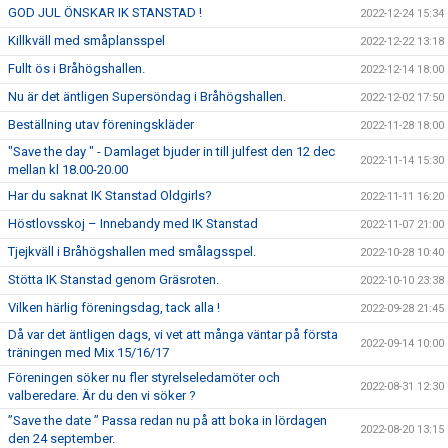
GOD JUL ÖNSKAR IK STANSTAD !
2022-12-24 15:34
Killkväll med småplansspel
2022-12-22 13:18
Fullt ös i Bråhögshallen.
2022-12-14 18:00
Nu är det äntligen Supersöndag i Bråhögshallen.
2022-12-02 17:50
Beställning utav föreningskläder
2022-11-28 18:00
"Save the day " - Damlaget bjuder in till julfest den 12 dec
2022-11-14 15:30
mellan kl 18.00-20.00
Har du saknat IK Stanstad Oldgirls?
2022-11-11 16:20
Höstlovsskoj – Innebandy med IK Stanstad
2022-11-07 21:00
Tjejkväll i Bråhögshallen med smålagsspel.
2022-10-28 10:40
Stötta IK Stanstad genom Gräsroten.
2022-10-10 23:38
Vilken härlig föreningsdag, tack alla !
2022-09-28 21:45
Då var det äntligen dags, vi vet att många väntar på första
2022-09-14 10:00
träningen med Mix 15/16/17
Föreningen söker nu fler styrelseledamöter och
2022-08-31 12:30
valberedare. Är du den vi söker ?
”Save the date ” Passa redan nu på att boka in lördagen
2022-08-20 13:15
den 24 september.