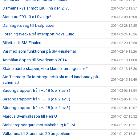
Damerna kvalar mot IBK Finn den 21/3!
2014-03-12 11:57
Stanstad F99 - 3:a i Sverige!
2014-03-08 18:00
Damlagets väg till kvalplatsen
2014-02-28 12:35
Föreningsvecka på Intersport Nova Lund!
2014-02-24 16:26
Biljetter till SM-Finalerna!
2014-02-20 12:58
Var med som funktionär på SM-Finalerna!
2014-02-19 12:26
Anmälan öppen till Swedcamp 2014
2014-02-18 11:00
Skånemästerskapen, vilka klasser arrangerar vi?
2014-02-13 18:36
Staffanstorp får Idrottsgrundskola med innebandy på
2014-02-13 16:40
schemat!
Säsongsrapport från HJ18 (del 3 av 3)
2014-02-06 11:54
Säsongsrapport från HJ18 (del 2 av 3)
2014-02-05 10:55
Säsongsrapport från HJ18 (del 1 av 3)
2014-02-04 10:07
Marcus Svenvallsson till Herr U
2014-01-27 15:32
Stabil trepoängare mot Malmhaug KFUM
2014-01-27 15:31
Välkomna till Stanstads 20-årsjubileum!
2014-01-27 15:31