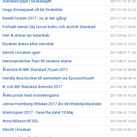
Stanstad-tjejer i Skånelaget!
2017-11-16 21:25
Unga domarparet vill bli förebilder
2017-11-09 12:14
Ravelli hösten 2017 - nu är det igång!
2017-11-01 15:43
Fortsätt samla City Gross kvitto och stöd IK Stanstad
2017-10-17 18:00
Herr A utökar sin ledarstab
2017-09-25 16:11
Kiosken status efter inbrottet
2017-09-13 13:37
Inbrott i kiosken igen!
2017-08-31 11:35
Hemmamatcher fram till serierna startar
2017-08-21 20:02
Årsmöte IK/IBK Stanstad 26 juni 2017
2017-06-27 08:08
Handla dina böcker till semestern via Sponsorhuset!
2017-06-08 08:10
IK och IBK Stanstad årsmöte 2017
2017-05-26 13:58
Årets priser med motiveringarna
2017-05-16 10:26
Jennie Holmberg tilldelas 2017 års idrottsledarstipendie
2017-04-25 08:03
Interncupen 2017 - Save the date! 13 Maj
2017-04-12 12:55
Anna Nilsson till SSL
2017-04-09 10:00
Inbrott i kiosken
2017-03-19 09:19