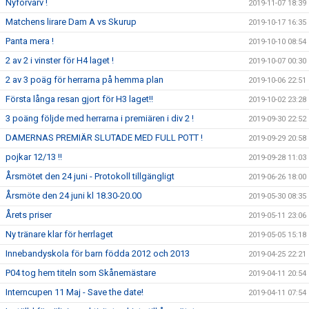
Nyförvärv !
2019-11-07 18:39
Matchens lirare Dam A vs Skurup
2019-10-17 16:35
Panta mera !
2019-10-10 08:54
2 av 2 i vinster för H4 laget !
2019-10-07 00:30
2 av 3 poäg för herrarna på hemma plan
2019-10-06 22:51
Första långa resan gjort för H3 laget!!
2019-10-02 23:28
3 poäng följde med herrarna i premiären i div 2 !
2019-09-30 22:52
DAMERNAS PREMIÄR SLUTADE MED FULL POTT !
2019-09-29 20:58
pojkar 12/13 !!
2019-09-28 11:03
Årsmötet den 24 juni - Protokoll tillgängligt
2019-06-26 18:00
Årsmöte den 24 juni kl 18.30-20.00
2019-05-30 08:35
Årets priser
2019-05-11 23:06
Ny tränare klar för herrlaget
2019-05-05 15:18
Innebandyskola för barn födda 2012 och 2013
2019-04-25 22:21
P04 tog hem titeln som Skånemästare
2019-04-11 20:54
Interncupen 11 Maj - Save the date!
2019-04-11 07:54