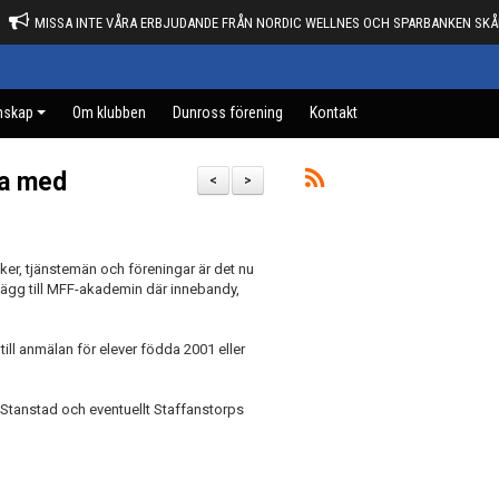
MISSA INTE VÅRA ERBJUDANDE FRÅN NORDIC WELLNES OCH SPARBANKEN SKÅ
mskap
Om klubben
Dunross förening
Kontakt
la med
<
>
ker, tjänstemän och föreningar är det nu
llägg till MFF-akademin där innebandy,
ill anmälan för elever födda 2001 eller
Stanstad och eventuellt Staffanstorps