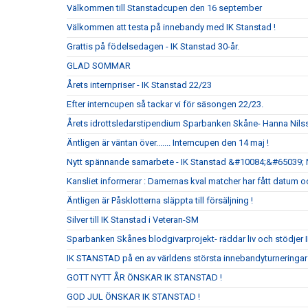
Välkommen till Stanstadcupen den 16 september
Välkommen att testa på innebandy med IK Stanstad !
Grattis på födelsedagen - IK Stanstad 30-år.
GLAD SOMMAR
Årets internpriser - IK Stanstad 22/23
Efter interncupen så tackar vi för säsongen 22/23.
Årets idrottsledarstipendium Sparbanken Skåne- Hanna Nils
Äntligen är väntan över....... Interncupen den 14 maj !
Nytt spännande samarbete - IK Stanstad &#10084;&#65039; 
Kansliet informerar : Damernas kval matcher har fått datum oc
Äntligen är Påsklotterna släppta till försäljning !
Silver till IK Stanstad i Veteran-SM
Sparbanken Skånes blodgivarprojekt- räddar liv och stödjer 
IK STANSTAD på en av världens största innebandyturnering
GOTT NYTT ÅR ÖNSKAR IK STANSTAD !
GOD JUL ÖNSKAR IK STANSTAD !