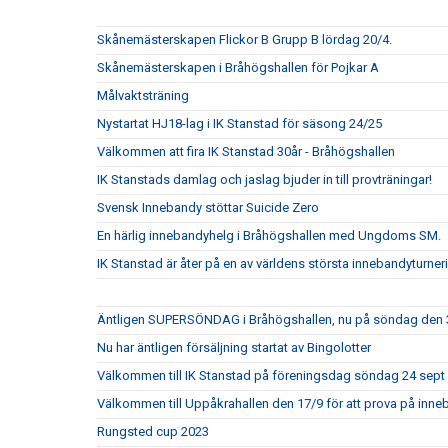
Skånemästerskapen Flickor B Grupp B lördag 20/4.
Skånemästerskapen i Bråhögshallen för Pojkar A
Målvaktsträning
Nystartat HJ18-lag i IK Stanstad för säsong 24/25
Välkommen att fira IK Stanstad 30år - Bråhögshallen
IK Stanstads damlag och jaslag bjuder in till provträningar!
Svensk Innebandy stöttar Suicide Zero
En härlig innebandyhelg i Bråhögshallen med Ungdoms SM.
IK Stanstad är åter på en av världens största innebandyturner
Äntligen SUPERSÖNDAG i Bråhögshallen, nu på söndag den 
Nu har äntligen försäljning startat av Bingolotter
Välkommen till IK Stanstad på föreningsdag söndag 24 sept
Välkommen till Uppåkrahallen den 17/9 för att prova på inn
Rungsted cup 2023