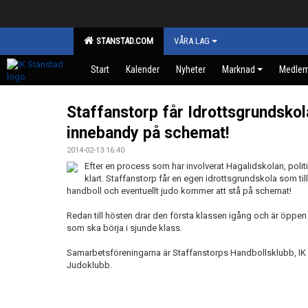
STANSTAD.COM
VÅRA LAG
Start
Kalender
Nyheter
Marknad
Medle
Staffanstorp får Idrottsgrundsko
innebandy på schemat!
2014-02-13 16:40
Efter en process som har involverat Hagalidskolan, politi
klart. Staffanstorp får en egen idrottsgrundskola som ti
handboll och eventuellt judo kommer att stå på schemat!
Redan till hösten drar den första klassen igång och är öppen t
som ska börja i sjunde klass.
Samarbetsföreningarna är Staffanstorps Handbollsklubb, IK 
Judoklubb.