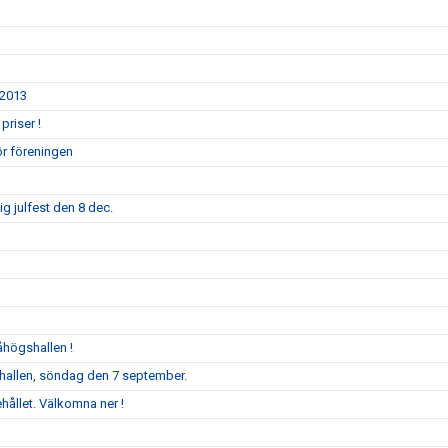
/2013
priser !
ör föreningen
g julfest den 8 dec.
åhögshallen !
llen, söndag den 7 september.
ållet. Välkomna ner !