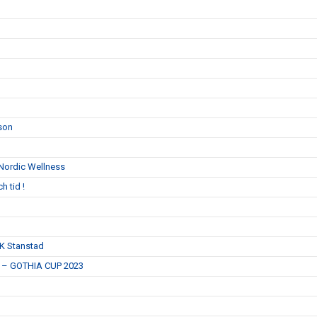
son
Nordic Wellness
h tid !
IK Stanstad
ar – GOTHIA CUP 2023