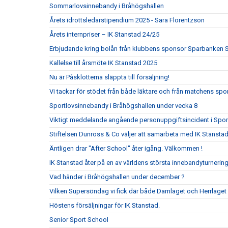
Sommarlovsinnebandy i Bråhögshallen
Årets idrottsledarstipendium 2025 - Sara Florentzson
Årets internpriser – IK Stanstad 24/25
Erbjudande kring bolån från klubbens sponsor Sparbanken 
Kallelse till årsmöte IK Stanstad 2025
Nu är Påsklotterna släppta till försäljning!
Vi tackar för stödet från både läktare och från matchens s
Sportlovsinnebandy i Bråhögshallen under vecka 8
Viktigt meddelande angående personuppgiftsincident i Spo
Stiftelsen Dunross & Co väljer att samarbeta med IK Stanst
Äntligen drar "After School" åter igång. Välkommen !
IK Stanstad åter på en av världens största innebandyturnerin
Vad händer i Bråhögshallen under december ?
Vilken Supersöndag vi fick där både Damlaget och Herrlaget
Höstens försäljningar för IK Stanstad.
Senior Sport School