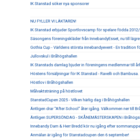
IK Stanstad söker nya sponsorer
NU FYLLER VI LÄKTAREN!
IK Stanstad erbjuder Sportlovscamp för spelare födda 2012
Säsongens föreningskläder från InnebandyEsset, nu till lägre 
Gothia Cup - Världens största innebandyevent - En tradition f
Jullovskul i Bråhögshallen
IK Stanstads damlag bjuder in föreningens medlemmar till årli
Höstens försäljningar för IK Stanstad - Ravelli och Bambusa.
Höstlov i Bråhögshallen
Målvaktsträning på höstlovet
StanstadCupen 2025 - Vilken härlig dag i Bråhögshallen
Äntligen drar "After School" åter igång. Välkommen ner till Br
Äntligen SUPERSÖNDAG - SKÅNEMÄSTERSKAPEN i Bråhögsha
Innebandy Dam & Herr Bredd kör nu igång efter sommaruppeh
Anmälan är igång för Stanstadcupen den 6 september!