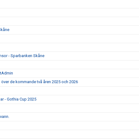
Skåne
ponsor - Sparbanken Skåne
rtAdmin
ad över de kommande två åren 2025 och 2026
gar - Gothia Cup 2025
 vann.