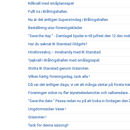
Killkväll med småplansspel
Fullt ös i Bråhögshallen.
Nu är det äntligen Supersöndag i Bråhögshallen.
Beställning utav föreningskläder
"Save the day " - Damlaget bjuder in till julfest den 12 dec me
Har du saknat IK Stanstad Oldgirls?
Höstlovsskoj – Innebandy med IK Stanstad
Tjejkväll i Bråhögshallen med smålagsspel.
Stötta IK Stanstad genom Gräsroten.
Vilken härlig föreningsdag, tack alla !
Då var det äntligen dags, vi vet att många väntar på första t
Föreningen söker nu fler styrelseledamöter och valberedare. 
”Save the date ” Passa redan nu på att boka in lördagen den
Ungdomssidan Växer !
Gräsroten !
Tack för denna säsong!!