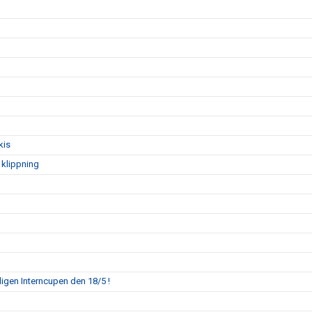
kis
 klippning
mligen Interncupen den 18/5 !