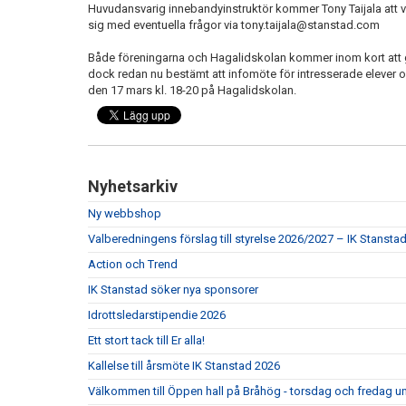
Huvudansvarig innebandyinstruktör kommer Tony Taijala att v
sig med eventuella frågor via tony.taijala@stanstad.com
Både föreningarna och Hagalidskolan kommer inom kort att g
dock redan nu bestämt att infomöte för intresserade elever
den 17 mars kl. 18-20 på Hagalidskolan.
Nyhetsarkiv
Ny webbshop
Valberedningens förslag till styrelse 2026/2027 – IK Stansta
Action och Trend
IK Stanstad söker nya sponsorer
Idrottsledarstipendie 2026
Ett stort tack till Er alla!
Kallelse till årsmöte IK Stanstad 2026
Välkommen till Öppen hall på Bråhög - torsdag och fredag un