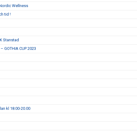
Nordic Wellness
h tid !
IK Stanstad
ar – GOTHIA CUP 2023
llan kl 18.00-20.00