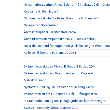
Ny samarbetspartner Amea Salong - 15% rabatt på din första
Kepsarna är åter i lager !
Ni glömmer väl inte "Kallelse till årsmöte IK Stanstad"
Ny app från SportAdmin
Årets internpriser - IK Stanstad 23/24
Årets idrottsledarstipendium 2024 - Jacek Izdebski
Nu är det snart tid för något som vi alla har längtat efter...nä
Kallelse till årsmöte IK Stanstad 2024
Skånemästerskapen Flickor B Grupp B lördag 20/4.
Skånemästerskapen i Bråhögshallen för Pojkar A
Målvaktsträning
Nystartat HJ18-lag i IK Stanstad för säsong 24/25
Välkommen att fira IK Stanstad 30år - Bråhögshallen
IK Stanstads damlag och jaslag bjuder in till provträningar!
Svensk Innebandy stöttar Suicide Zero