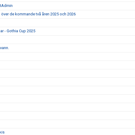
rtAdmin
ad över de kommande två åren 2025 och 2026
gar - Gothia Cup 2025
 vann.
kis