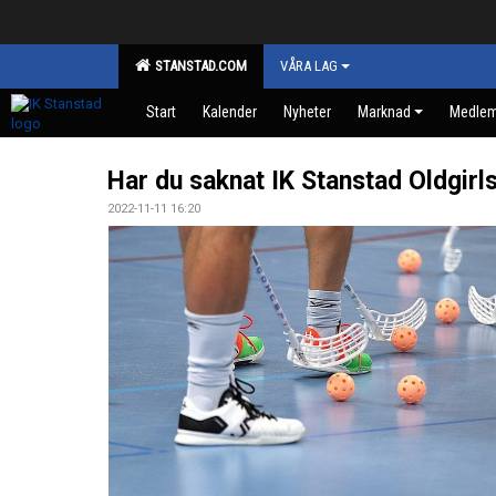
STANSTAD.COM
VÅRA LAG
Start
Kalender
Nyheter
Marknad
Medle
Har du saknat IK Stanstad Oldgirl
2022-11-11 16:20