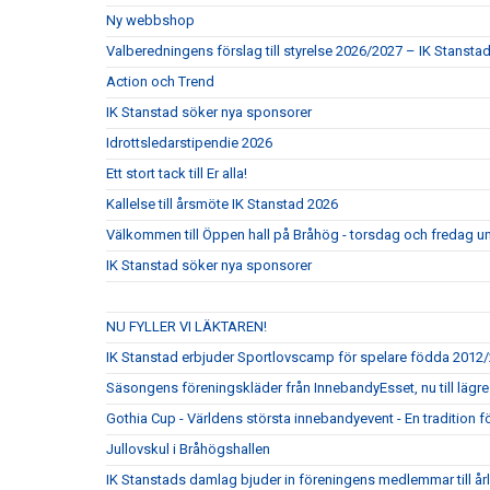
Ny webbshop
Valberedningens förslag till styrelse 2026/2027 – IK Stansta
Action och Trend
IK Stanstad söker nya sponsorer
Idrottsledarstipendie 2026
Ett stort tack till Er alla!
Kallelse till årsmöte IK Stanstad 2026
Välkommen till Öppen hall på Bråhög - torsdag och fredag un
IK Stanstad söker nya sponsorer
NU FYLLER VI LÄKTAREN!
IK Stanstad erbjuder Sportlovscamp för spelare födda 2012
Säsongens föreningskläder från InnebandyEsset, nu till lägre 
Gothia Cup - Världens största innebandyevent - En tradition f
Jullovskul i Bråhögshallen
IK Stanstads damlag bjuder in föreningens medlemmar till årli