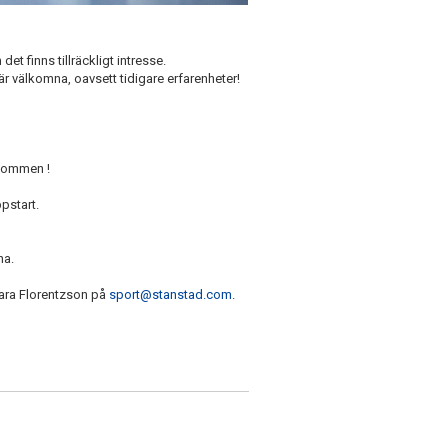
det finns tillräckligt intresse.
är välkomna, oavsett tidigare erfarenheter!
lkommen !
pstart.
na.
 Sara Florentzson på
sport@stanstad.com
.