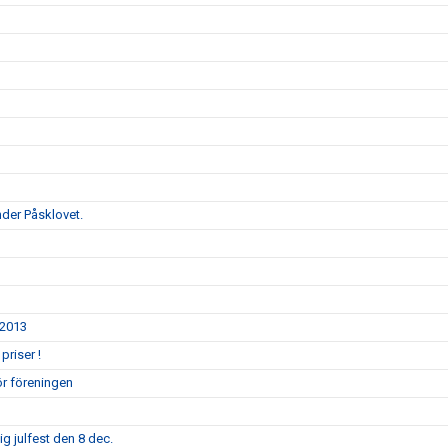
d
der Påsklovet.
/2013
priser !
ör föreningen
g julfest den 8 dec.