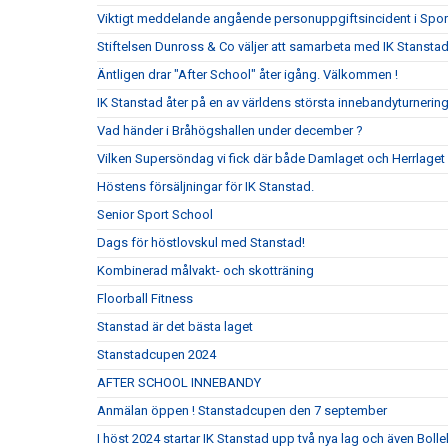
Viktigt meddelande angående personuppgiftsincident i Spo
Stiftelsen Dunross & Co väljer att samarbeta med IK Stanst
Äntligen drar "After School" åter igång. Välkommen !
IK Stanstad åter på en av världens största innebandyturnerin
Vad händer i Bråhögshallen under december ?
Vilken Supersöndag vi fick där både Damlaget och Herrlaget
Höstens försäljningar för IK Stanstad.
Senior Sport School
Dags för höstlovskul med Stanstad!
Kombinerad målvakt- och skotträning
Floorball Fitness
Stanstad är det bästa laget
Stanstadcupen 2024
AFTER SCHOOL INNEBANDY
Anmälan öppen ! Stanstadcupen den 7 september
I höst 2024 startar IK Stanstad upp två nya lag och även Bolle