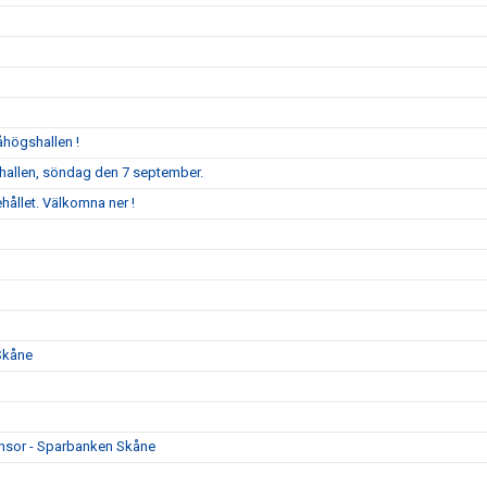
åhögshallen !
llen, söndag den 7 september.
ållet. Välkomna ner !
Skåne
ponsor - Sparbanken Skåne