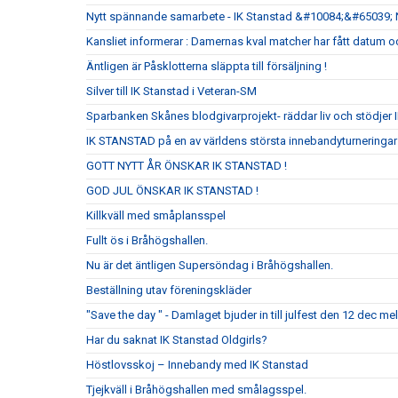
Nytt spännande samarbete - IK Stanstad &#10084;&#65039; 
Kansliet informerar : Damernas kval matcher har fått datum oc
Äntligen är Påsklotterna släppta till försäljning !
Silver till IK Stanstad i Veteran-SM
Sparbanken Skånes blodgivarprojekt- räddar liv och stödjer 
IK STANSTAD på en av världens största innebandyturnering
GOTT NYTT ÅR ÖNSKAR IK STANSTAD !
GOD JUL ÖNSKAR IK STANSTAD !
Killkväll med småplansspel
Fullt ös i Bråhögshallen.
Nu är det äntligen Supersöndag i Bråhögshallen.
Beställning utav föreningskläder
"Save the day " - Damlaget bjuder in till julfest den 12 dec me
Har du saknat IK Stanstad Oldgirls?
Höstlovsskoj – Innebandy med IK Stanstad
Tjejkväll i Bråhögshallen med smålagsspel.