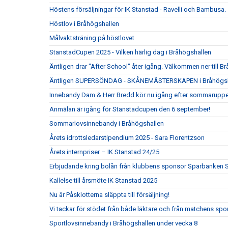
Höstens försäljningar för IK Stanstad - Ravelli och Bambusa.
Höstlov i Bråhögshallen
Målvaktsträning på höstlovet
StanstadCupen 2025 - Vilken härlig dag i Bråhögshallen
Äntligen drar "After School" åter igång. Välkommen ner till Br
Äntligen SUPERSÖNDAG - SKÅNEMÄSTERSKAPEN i Bråhögsha
Innebandy Dam & Herr Bredd kör nu igång efter sommaruppeh
Anmälan är igång för Stanstadcupen den 6 september!
Sommarlovsinnebandy i Bråhögshallen
Årets idrottsledarstipendium 2025 - Sara Florentzson
Årets internpriser – IK Stanstad 24/25
Erbjudande kring bolån från klubbens sponsor Sparbanken 
Kallelse till årsmöte IK Stanstad 2025
Nu är Påsklotterna släppta till försäljning!
Vi tackar för stödet från både läktare och från matchens s
Sportlovsinnebandy i Bråhögshallen under vecka 8