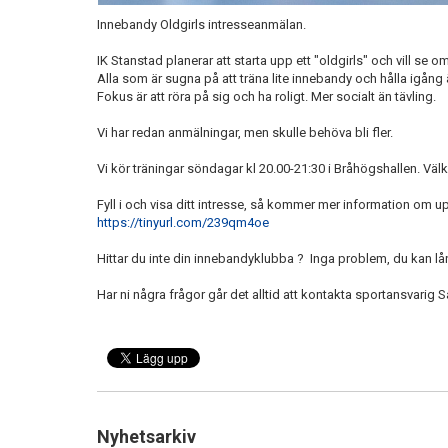
Innebandy Oldgirls intresseanmälan.
IK Stanstad planerar att starta upp ett "oldgirls" och vill se om 
Alla som är sugna på att träna lite innebandy och hålla igång 
Fokus är att röra på sig och ha roligt. Mer socialt än tävling.
Vi har redan anmälningar, men skulle behöva bli fler.
Vi kör träningar söndagar kl 20.00-21:30 i Bråhögshallen. Vä
Fyll i och visa ditt intresse, så kommer mer information om up
https://tinyurl.com/239qm4oe
Hittar du inte din innebandyklubba ? Inga problem, du kan lå
Har ni några frågor går det alltid att kontakta sportansvarig
Nyhetsarkiv