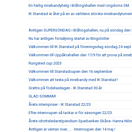
En härlig innebandyhelg i Bråhögshallen med Ungdoms SM.
IK Stanstad är åter på en av världens största innebandyturner
Äntligen SUPERSÖNDAG i Bråhögshallen, nu på söndag den 
Nu har äntligen försäljning startat av Bingolotter
Välkommen till IK Stanstad på föreningsdag söndag 24 sept
Välkommen till Uppåkrahallen den 17/9 för att prova på inn
Rungsted cup 2023
Välkommen till Stanstadcupen den 16 september
Välkommen att testa på innebandy med IK Stanstad !
Grattis på födelsedagen - IK Stanstad 30-år.
GLAD SOMMAR
Årets internpriser - IK Stanstad 22/23
Efter interncupen så tackar vi för säsongen 22/23.
Årets idrottsledarstipendium Sparbanken Skåne- Hanna Nils
Äntligen är väntan över....... Interncupen den 14 maj !