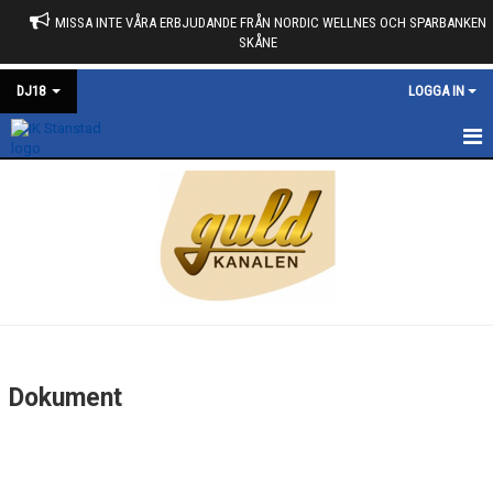
MISSA INTE VÅRA ERBJUDANDE FRÅN NORDIC WELLNES OCH SPARBANKEN
SKÅNE
DJ18
LOGGA IN
HEM
NYHETER
KALENDER
TRUPPEN
GÄSTBOK
Dokument
BILDGALLERI
DOKUMENT