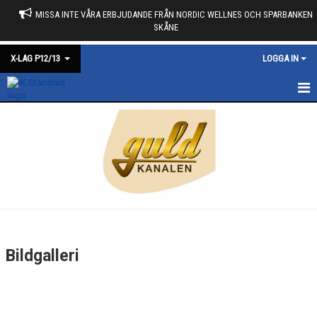
MISSA INTE VÅRA ERBJUDANDE FRÅN NORDIC WELLNES OCH SPARBANKEN
SKÅNE
X-LAG P12/13
LOGGA IN
HEM
NYHETER
KALENDER
MATCHER
TRUPPEN
Bildgalleri
BILDGALLERI
DOKUMENT