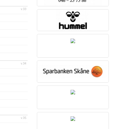
v.33
v.34
v.35