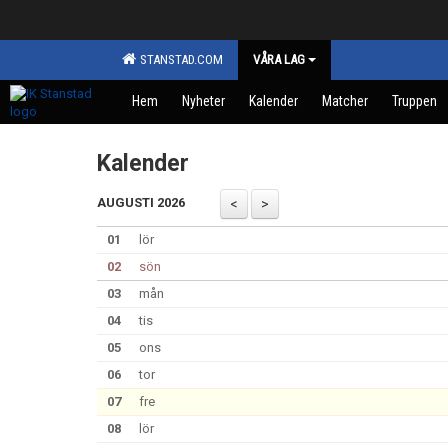
STANSTAD.COM
VÅRA LAG
Hem
Nyheter
Kalender
Matcher
Truppen
Kalender
AUGUSTI 2026
01
lör
02
sön
03
mån
04
tis
05
ons
06
tor
07
fre
08
lör