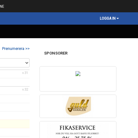
NE
LOGGA IN
Prenumerera >>
SPONSORER
v.31
v.32