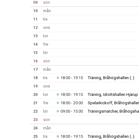
09
sön
10
mån
11
tis
12
ons
13
tor
14
fre
15
lör
16
sön
17
mån
18
tis
18:00 - 19:15
Träning, Bråhögshallen
(..)
19
ons
20
tor
18:00 - 19:15
Träning, Idrottshallen Hjärup
21
fre
18:00 - 20:00
Spelarkickoff, Bråhögshalle
22
lör
09:00 - 15:00
Träningsmatcher, Bråhögsha
23
sön
24
mån
25
tis
18:00 - 19:15
Träning, Bråhögshallen
(..)