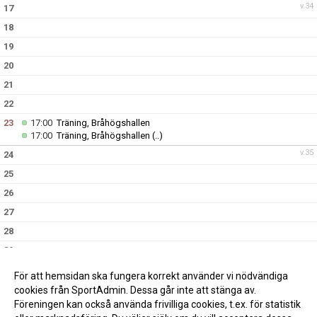
v.34
17
18
19
20
21
22
23
17:00
Träning, Bråhögshallen
17:00
Träning, Bråhögshallen
(..)
v.35
24
25
26
27
28
29
30
17:00
Träning, Bråhögshallen
(..)
För att hemsidan ska fungera korrekt använder vi nödvändiga
v.36
31
cookies från SportAdmin. Dessa går inte att stänga av.
Föreningen kan också använda frivilliga cookies, t.ex. för statistik