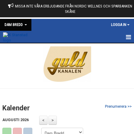
MISSA INTE VÅRA ERBJUDANDE FRÅN NORDIC WELLNES OCH SPARBANKEN
SKÅNE
DAM BREDD
LOGGA IN
HEM
NYHETER
KALENDER
MATCHER
TRUPPEN
Kalender
Prenumerera >>
BILDGALLERI
AUGUSTI 2026
DOKUMENT