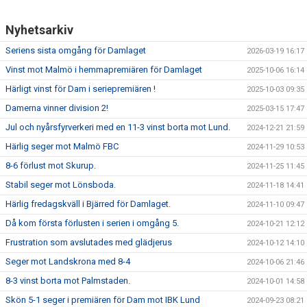
Nyhetsarkiv
Seriens sista omgång för Damlaget
2026-03-19 16:17
Vinst mot Malmö i hemmapremiären för Damlaget
2025-10-06 16:14
Härligt vinst för Dam i seriepremiären !
2025-10-03 09:35
Damerna vinner division 2!
2025-03-15 17:47
Jul och nyårsfyrverkeri med en 11-3 vinst borta mot Lund.
2024-12-21 21:59
Härlig seger mot Malmö FBC
2024-11-29 10:53
8-6 förlust mot Skurup.
2024-11-25 11:45
Stabil seger mot Lönsboda.
2024-11-18 14:41
Härlig fredagskväll i Bjärred för Damlaget.
2024-11-10 09:47
Då kom första förlusten i serien i omgång 5.
2024-10-21 12:12
Frustration som avslutades med glädjerus
2024-10-12 14:10
Seger mot Landskrona med 8-4
2024-10-06 21:46
8-3 vinst borta mot Palmstaden.
2024-10-01 14:58
Skön 5-1 seger i premiären för Dam mot IBK Lund
2024-09-23 08:21