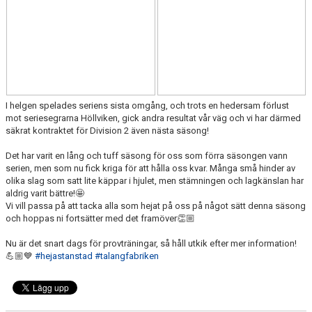
I helgen spelades seriens sista omgång, och trots en hedersam förlust
mot seriesegrarna Höllviken, gick andra resultat vår väg och vi har därmed
säkrat kontraktet för Division 2 även nästa säsong!
Det har varit en lång och tuff säsong för oss som förra säsongen vann
serien, men som nu fick kriga för att hålla oss kvar. Många små hinder av
olika slag som satt lite käppar i hjulet, men stämningen och lagkänslan har
aldrig varit bättre!🤩
Vi vill passa på att tacka alla som hejat på oss på något sätt denna säsong
och hoppas ni fortsätter med det framöver👏🏼
Nu är det snart dags för provträningar, så håll utkik efter mer information!
💪🏼💙
#hejastanstad
#talangfabriken