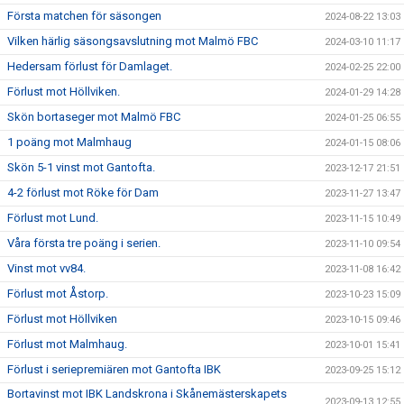
Första matchen för säsongen
2024-08-22 13:03
Vilken härlig säsongsavslutning mot Malmö FBC
2024-03-10 11:17
Hedersam förlust för Damlaget.
2024-02-25 22:00
Förlust mot Höllviken.
2024-01-29 14:28
Skön bortaseger mot Malmö FBC
2024-01-25 06:55
1 poäng mot Malmhaug
2024-01-15 08:06
Skön 5-1 vinst mot Gantofta.
2023-12-17 21:51
4-2 förlust mot Röke för Dam
2023-11-27 13:47
Förlust mot Lund.
2023-11-15 10:49
Våra första tre poäng i serien.
2023-11-10 09:54
Vinst mot vv84.
2023-11-08 16:42
Förlust mot Åstorp.
2023-10-23 15:09
Förlust mot Höllviken
2023-10-15 09:46
Förlust mot Malmhaug.
2023-10-01 15:41
Förlust i seriepremiären mot Gantofta IBK
2023-09-25 15:12
Bortavinst mot IBK Landskrona i Skånemästerskapets
2023-09-13 12:55