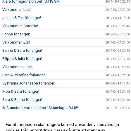
Klara för regionslutspel i DJ18 SM!
2017-10-10 22:45
Välkommen Lisa!
2017-06-02 21:00
Jennie & Tea förlänger!
2017-05-14 19:00
Välkommen Cornelia!
2017-05-08 21:45
Jonna förlänger!
2017-05-06 15:00
Välkommen Elin!
2017-04-27 21:00
Sanna & Sara förlänger!
2017-04-26 20:45
Filippa & Iulia förlänger!
2017-04-22 17:15
Välkommen Julia!
2017-04-18 23:15
Linn & Josefine förlänger!
2017-04-16 21:00
Systrarna Johansson förlänger!
2017-04-14 11:45
Moa & Sara förlänger!
2017-04-12 21:15
Sara & Emma förlänger!
2017-04-10 21:15
IK Stanstad representeras i Skånelaget DJ16!
2015-12-07 23:55
Förlust efter tight match mot Malmhaug i D2
2015-10-06 20:10
Seger i D2-premiären mot FBC Engelholm
För att hemsidan ska fungera korrekt använder vi nödvändiga
2015-09-27 21:50
cookies från SportAdmin. Dessa går inte att stänga av.