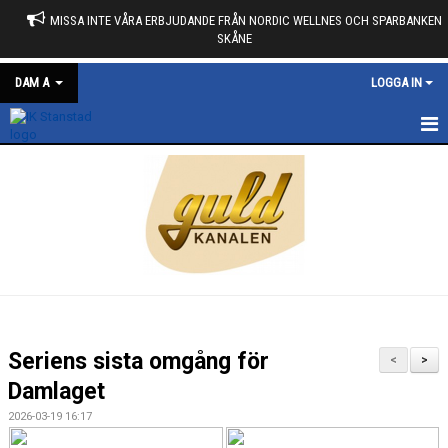
MISSA INTE VÅRA ERBJUDANDE FRÅN NORDIC WELLNES OCH SPARBANKEN
SKÅNE
DAM A
LOGGA IN
HEM
NYHETER
KALENDER
TRUPPEN
BILDGALLERI
Seriens sista omgång för
<
>
KONTAKT
Damlaget
2026-03-19 16:17
MATCHER